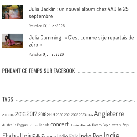
Julia Jacklin : un nouvel album chez 4AD le 25
septembre
Posted on
10 juillet 2026
Julia Cumming : « C’est comme si je repartais de
zéro »
Posted on
9 juillet 2026
PENDANT CE TEMPS SUR FACEBOOK
TAGS
Angleterre
2017
2016
2018
2019
2020
2021
2022
2023
2011
2012
2024
concert
Electro Pop
Australie
Canada
Beggars
Dream Pop
Britpop
Domino Records
Indie
Etats-Unis
Indie Pop
France
Indie Folk
Folk