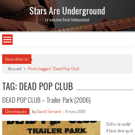
Stars Are Underground
Le webzine Rock Indépendant
Vous êtes ici
Accueil
>
Posts tagged "Dead Pop Club"
TAG: DEAD POP CLUB
DEAD POP CLUB – Trailer Park (2006)
Chroniques
by
David Servant
-
8 mars 2006
Enfin, le voilà!
Il faut dire qu’il