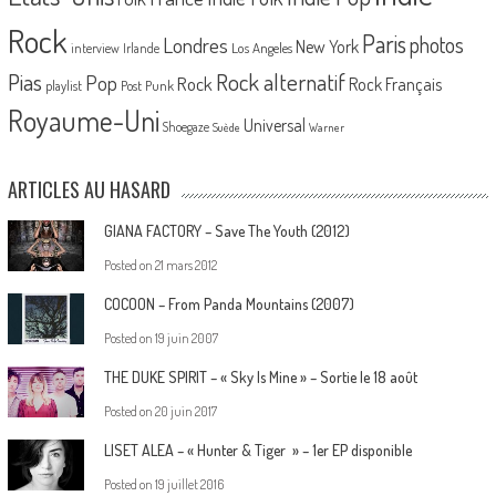
Rock
Paris
Londres
photos
New York
Los Angeles
interview
Irlande
Pias
Rock alternatif
Pop
Rock
Rock Français
playlist
Post Punk
Royaume-Uni
Universal
Shoegaze
Suède
Warner
ARTICLES AU HASARD
GIANA FACTORY – Save The Youth (2012)
Posted on
21 mars 2012
COCOON – From Panda Mountains (2007)
Posted on
19 juin 2007
THE DUKE SPIRIT – « Sky Is Mine » – Sortie le 18 août
Posted on
20 juin 2017
LISET ALEA – « Hunter & Tiger » – 1er EP disponible
Posted on
19 juillet 2016