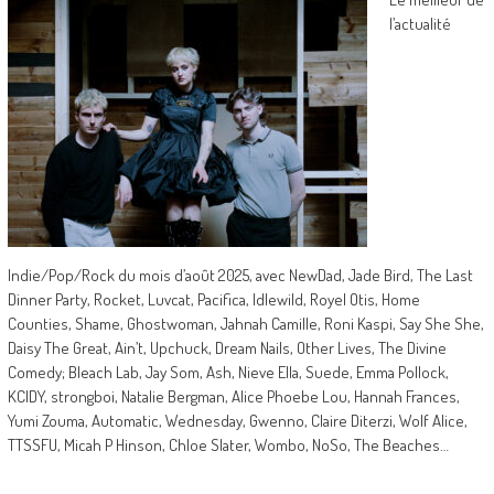
l’actualité
Indie/Pop/Rock du mois d’août 2025, avec NewDad, Jade Bird, The Last
Dinner Party, Rocket, Luvcat, Pacifica, Idlewild, Royel Otis, Home
Counties, Shame, Ghostwoman, Jahnah Camille, Roni Kaspi, Say She She,
Daisy The Great, Ain’t, Upchuck, Dream Nails, Other Lives, The Divine
Comedy; Bleach Lab, Jay Som, Ash, Nieve Ella, Suede, Emma Pollock,
KCIDY, strongboi, Natalie Bergman, Alice Phoebe Lou, Hannah Frances,
Yumi Zouma, Automatic, Wednesday, Gwenno, Claire Diterzi, Wolf Alice,
TTSSFU, Micah P Hinson, Chloe Slater, Wombo, NoSo, The Beaches…