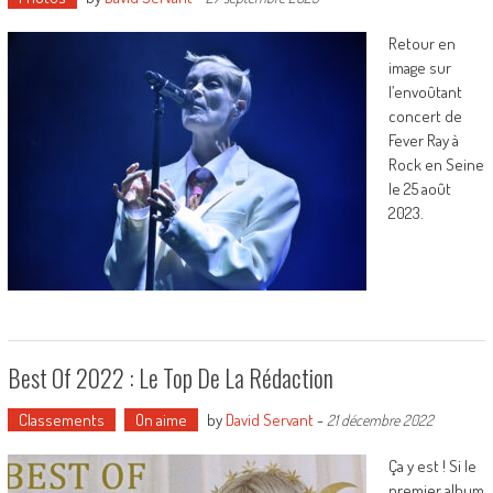
Retour en
image sur
l’envoûtant
concert de
Fever Ray à
Rock en Seine
le 25 août
2023.
Best Of 2022 : Le Top De La Rédaction
Classements
On aime
by
David Servant
-
21 décembre 2022
Ça y est ! Si le
premier album