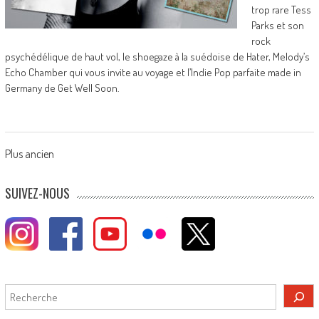
trop rare Tess
Parks et son
rock
psychédélique de haut vol, le shoegaze à la suédoise de Hater, Melody’s
Echo Chamber qui vous invite au voyage et l’Indie Pop parfaite made in
Germany de Get Well Soon.
Posts
Plus ancien
navigation
SUIVEZ-NOUS
Rechercher