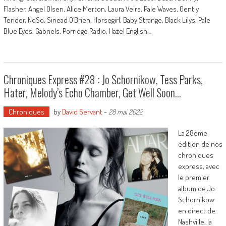
Flasher, Angel Olsen, Alice Merton, Laura Veirs, Pale Waves, Gently
Tender, NoSo, Sinead O’Brien, Horsegirl, Baby Strange, Black Lilys, Pale
Blue Eyes, Gabriels, Porridge Radio, Hazel English…
Chroniques Express #28 : Jo Schornikow, Tess Parks,
Hater, Melody’s Echo Chamber, Get Well Soon…
Chroniques
by
David Servant
-
28 mai 2022
La 28ème
édition de nos
chroniques
express, avec
le premier
album de Jo
Schornikow
en direct de
Nashville, la