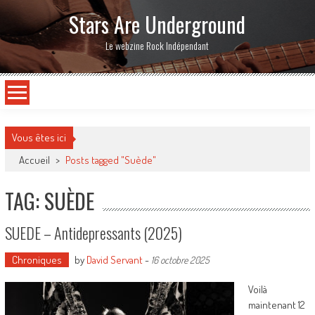
Stars Are Underground
Le webzine Rock Indépendant
Vous êtes ici
Accueil
>
Posts tagged "Suède"
TAG: SUÈDE
SUEDE – Antidepressants (2025)
Chroniques
by
David Servant
-
16 octobre 2025
Voilà
maintenant 12