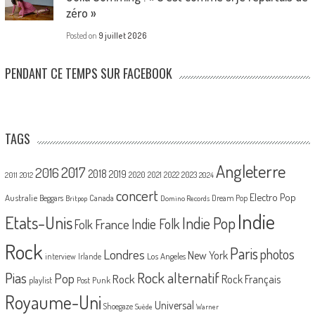
zéro »
Posted on
9 juillet 2026
PENDANT CE TEMPS SUR FACEBOOK
TAGS
Angleterre
2017
2016
2018
2019
2020
2021
2022
2023
2011
2012
2024
concert
Electro Pop
Australie
Canada
Beggars
Dream Pop
Britpop
Domino Records
Indie
Etats-Unis
Indie Pop
France
Indie Folk
Folk
Rock
Paris
Londres
photos
New York
Los Angeles
interview
Irlande
Pias
Rock alternatif
Pop
Rock
Rock Français
playlist
Post Punk
Royaume-Uni
Universal
Shoegaze
Suède
Warner