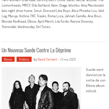
Lemonheads, MRCY, Orla Gartland, Haim, Draga, Wombo, Amy Macdonald,
late night drive home, Smut, Dressed Like Boys, Alice Phoebe Lou, Wet
Leg, Maruja, Hotline TNT, Treaks, Roma Luca, Jahnah Camille, Ane Brun,
Blonde Redhead, Elbow, April March, Lila Forde, Rianne Downey,
Stereolab, Wednesday, Girl Tones…
Un Nouveau Suede Contre La Déprime
News
Vidéos
by
David Servant
-
21 mai 2025
Suede vient
d’annoncer la
sortie de son
10ème album
intitulé