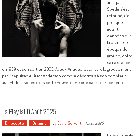
ans que
Suede s’est
reformé, c’est
presque
autant
d’années que
la première
époque du
groupe, entre
sa naissance
en 1989 et son split en 2003. Avec « Antidepressants », le groupe mené
par l’inépuisable Brett Anderson compte désormais à son compteur
autant de disques dans cette nouvelle ère que dans la précédente.
La Playlist D’Août 2025
En écoute
On aime
by
David Servant
-
1 août 2025
Le meilleur de