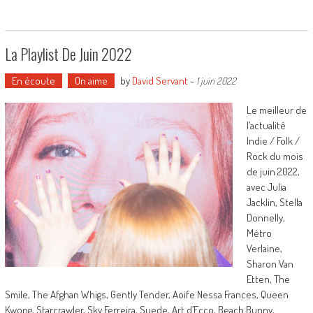
La Playlist De Juin 2022
En écoute
On aime
by
David Servant
-
1 juin 2022
Le meilleur de
l’actualité
Indie / Folk /
Rock du mois
de juin 2022,
avec Julia
Jacklin, Stella
Donnelly,
Métro
Verlaine,
Sharon Van
Etten, The
Smile, The Afghan Whigs, Gently Tender, Aoife Nessa Frances, Queen
Kwong, Starcrawler, Sky Ferreira, Suede, Art d’Ecco, Beach Bunny,