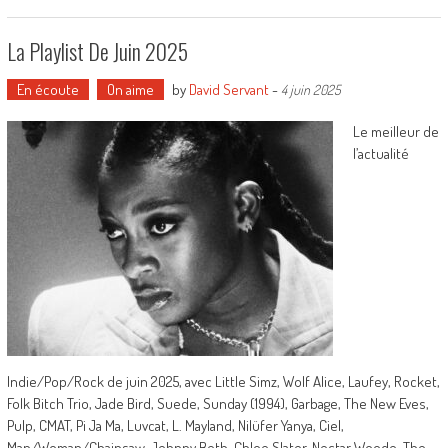
La Playlist De Juin 2025
En écoute
On aime
by
David Servant
-
4 juin 2025
Le meilleur de
l’actualité
Indie/Pop/Rock de juin 2025, avec Little Simz, Wolf Alice, Laufey, Rocket,
Folk Bitch Trio, Jade Bird, Suede, Sunday (1994), Garbage, The New Eves,
Pulp, CMAT, Pi Ja Ma, Luvcat, L. Mayland, Nilüfer Yanya, Ciel,
Man/Woman/Chainsaw, Jehnny Beth, Chloe Slater, Nectar Woode, The