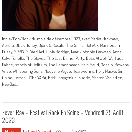
Indie/Pop/Rock du mois de décembre 2023, avec Marika Hackman,
Aurora, Black Honey, Björk & Rosalia, The Smile, HotWax, Mannequin
Pussy, SPRINTS, Yard Act, Olivia Rodrigo, Naaz, Johnnie Carwash, Anna
Calvi, Ferielle, The Staves, The Last Dinner Party, Bess Atwell, Warhaus,
Palace, Francis of Delirium, The Lemonheads, Halo Maud, Gossip, Rowena
Wise, Whispering Sons, Nouvelle Vague, Heartworms, Holly Macve, Sir
Chloe, Torres, UCHE YARA, Britti, boygenius, Suede, Sharon Van Etten,
NewDad…
Fever Ray – Festival Rock En Seine – Vendredi 25 Août
2023
Photos
by
David Servant
-
27 septembre 2023