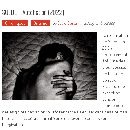
SUEDE – Autofiction (2022)
Chroniques
On aime
by
David Servant
-
28 septembre 2022
La reformation
de Suede en
2013 a
probablement
été l’une des
plus réussies
de l’histoire
du rock.
Presque une
exception
dans un
monde ou les
vieilles gloires d’antan ont plutôt tendance à s’enliser dans des albums à
l’intérêt limité, où la technicité prend souvent le dessus sur
l’imagination.