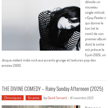
dévoile un
nouveau
single intitulé
« Easy Peeler »
qui donne le
ton (et le
nom) de son
premier album
dont la sortie
est prévue le
5 juin 2026, un
disque mêlant indie rock aux accents grunge et textures pop des
années 2000.
THE DIVINE COMEDY – Rainy Sunday Afternoon (2025)
Chroniques
On aime
by
David Servant
-
16 novembre 2025
Retour aux