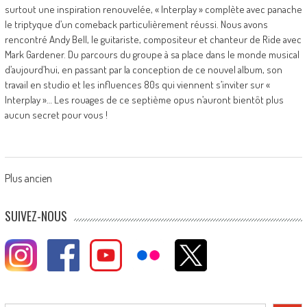
surtout une inspiration renouvelée, « Interplay » complète avec panache
le triptyque d’un comeback particulièrement réussi. Nous avons
rencontré Andy Bell, le guitariste, compositeur et chanteur de Ride avec
Mark Gardener. Du parcours du groupe à sa place dans le monde musical
d’aujourd’hui, en passant par la conception de ce nouvel album, son
travail en studio et les influences 80s qui viennent s’inviter sur «
Interplay »… Les rouages de ce septième opus n’auront bientôt plus
aucun secret pour vous !
Posts
Plus ancien
navigation
SUIVEZ-NOUS