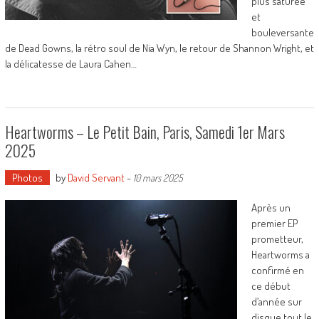
plus saturée
et
bouleversante
de Dead Gowns, la rétro soul de Nia Wyn, le retour de Shannon Wright, et
la délicatesse de Laura Cahen…
Heartworms – Le Petit Bain, Paris, Samedi 1er Mars
2025
Photos
by
David Servant
-
10 mars 2025
Après un
premier EP
prometteur,
Heartworms a
confirmé en
ce début
d’année sur
disque tout le