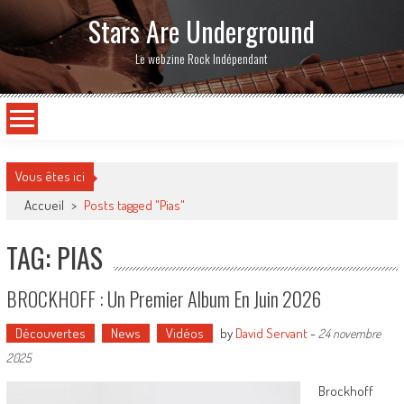
Stars Are Underground
Le webzine Rock Indépendant
Vous êtes ici
Accueil
>
Posts tagged "Pias"
TAG: PIAS
BROCKHOFF : Un Premier Album En Juin 2026
Découvertes
News
Vidéos
by
David Servant
-
24 novembre
2025
Brockhoff