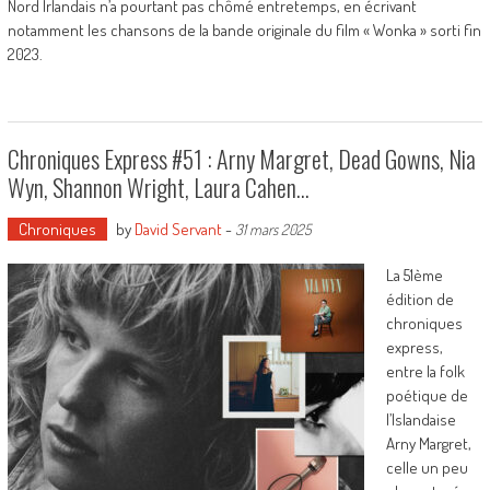
Nord Irlandais n’a pourtant pas chômé entretemps, en écrivant
notamment les chansons de la bande originale du film « Wonka » sorti fin
2023.
Chroniques Express #51 : Arny Margret, Dead Gowns, Nia
Wyn, Shannon Wright, Laura Cahen…
Chroniques
by
David Servant
-
31 mars 2025
La 51ème
édition de
chroniques
express,
entre la folk
poétique de
l’Islandaise
Arny Margret,
celle un peu