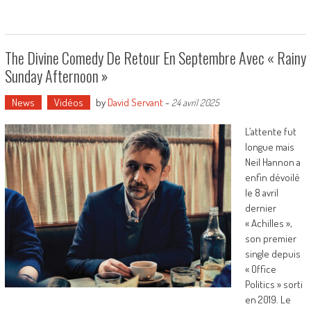
The Divine Comedy De Retour En Septembre Avec « Rainy
Sunday Afternoon »
News
Vidéos
by
David Servant
-
24 avril 2025
L’attente fut
longue mais
Neil Hannon a
enfin dévoilé
le 8 avril
dernier
« Achilles »,
son premier
single depuis
« Office
Politics » sorti
en 2019. Le