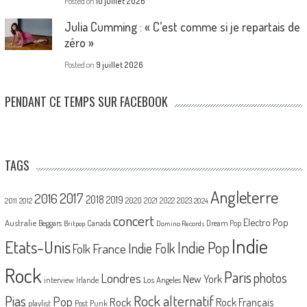
Posted on
10 juillet 2026
Julia Cumming : « C’est comme si je repartais de
zéro »
Posted on
9 juillet 2026
PENDANT CE TEMPS SUR FACEBOOK
TAGS
Angleterre
2017
2016
2018
2019
2020
2021
2022
2023
2011
2012
2024
concert
Electro Pop
Australie
Canada
Beggars
Dream Pop
Britpop
Domino Records
Indie
Etats-Unis
Indie Pop
France
Indie Folk
Folk
Rock
Paris
Londres
photos
New York
Los Angeles
interview
Irlande
Pias
Rock alternatif
Pop
Rock
Rock Français
playlist
Post Punk