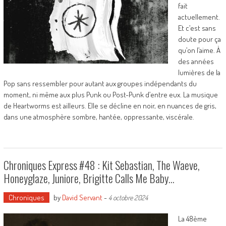
fait
actuellement.
Et c’est sans
doute pour ça
qu’on l’aime. À
des années
lumières de la
Pop sans ressembler pour autant aux groupes indépendants du
moment, ni même aux plus Punk ou Post-Punk d’entre eux. La musique
de Heartworms est ailleurs. Elle se décline en noir, en nuances de gris,
dans une atmosphère sombre, hantée, oppressante, viscérale.
Chroniques Express #48 : Kit Sebastian, The Waeve,
Honeyglaze, Juniore, Brigitte Calls Me Baby…
Chroniques
by
David Servant
-
4 octobre 2024
La 48ème