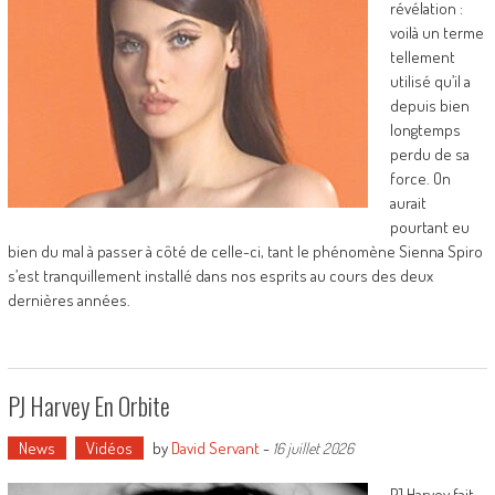
révélation :
voilà un terme
tellement
utilisé qu’il a
depuis bien
longtemps
perdu de sa
force. On
aurait
pourtant eu
bien du mal à passer à côté de celle-ci, tant le phénomène Sienna Spiro
s’est tranquillement installé dans nos esprits au cours des deux
dernières années.
PJ Harvey En Orbite
News
Vidéos
by
David Servant
-
16 juillet 2026
PJ Harvey fait