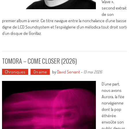
Wave »,
second extrait
de son
premier album à venir. Ce titre navigue entre la nonchalance d’une basse
digne de LCD Soundsystem et l’espièglerie d’un mélodica tout droit sorti
d’un disque de Gorillaz.
TOMORA – COME CLOSER (2026)
Chroniques
On aime
by
David Servant
-
13 mai 2026
D’une part,
nous avons
Aurora, la fée
norvégienne
dont la pop
éthérée
envoûte son
public depuis