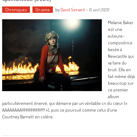
Chroniques
On aime
by
David Servant
-
15 avril 2026
Melanie Baker
est une
auteure-
compositrice
basée à
Newcastle qui
va faire du
bruit. Elle en
fait même déjà
beaucoup sur
ce premier
album
particulièrement énervé, qui démarre par un véritable cri du cœur («
AAAAAAAAHHHHHHHH!!!! »), puis se poursuit comme celui d’une
Courtney Barnett en colère.