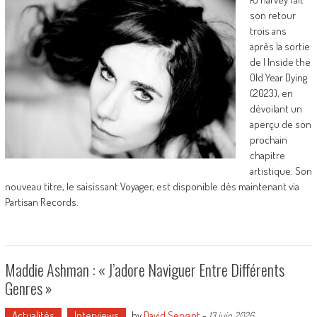
son retour
trois ans
après la sortie
de I Inside the
Old Year Dying
(2023), en
dévoilant un
aperçu de son
prochain
chapitre
artistique. Son
nouveau titre, le saisissant Voyager, est disponible dès maintenant via
Partisan Records.
Maddie Ashman : « J’adore Naviguer Entre Différents
Genres »
Actualités
Interviews
by
David Servant
-
13 juin 2026