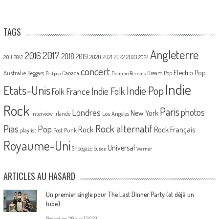
TAGS
Angleterre
2017
2016
2018
2019
2020
2021
2022
2023
2011
2012
2024
concert
Electro Pop
Australie
Canada
Beggars
Dream Pop
Britpop
Domino Records
Indie
Etats-Unis
Indie Pop
France
Indie Folk
Folk
Rock
Paris
Londres
photos
New York
Los Angeles
interview
Irlande
Pias
Rock alternatif
Pop
Rock
Rock Français
playlist
Post Punk
Royaume-Uni
Universal
Shoegaze
Suède
Warner
ARTICLES AU HASARD
Un premier single pour The Last Dinner Party (et déjà un
tube)
Posted on
20 avril 2023