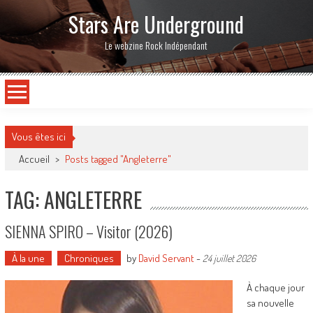
Stars Are Underground
Le webzine Rock Indépendant
Vous êtes ici
Accueil
>
Posts tagged "Angleterre"
TAG: ANGLETERRE
SIENNA SPIRO – Visitor (2026)
À la une
Chroniques
by
David Servant
-
24 juillet 2026
À chaque jour
sa nouvelle