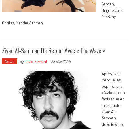
Garden,
Brigitte Calls
Me Baby,
Gorillaz, Maddie Ashman
Ziyad Al-Samman De Retour Avec « The Wave »
News
by
David Servant
-
28 mai 2026
Après avoir
marqué les
esprits avec
« Wake Up », le
fantasque et
irrésistible
Ziyad Al-
Samman
dévoile « The