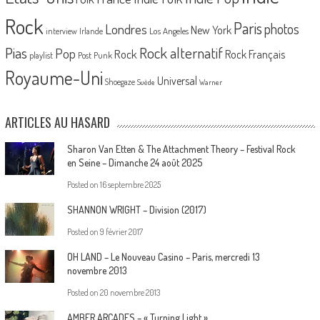
Rock
Paris
Londres
photos
New York
Los Angeles
interview
Irlande
Pias
Rock alternatif
Pop
Rock
Rock Français
playlist
Post Punk
Royaume-Uni
Universal
Shoegaze
Suède
Warner
ARTICLES AU HASARD
Sharon Van Etten & The Attachment Theory – Festival Rock
en Seine – Dimanche 24 août 2025
Posted on
16 septembre 2025
SHANNON WRIGHT – Division (2017)
Posted on
9 février 2017
OH LAND – Le Nouveau Casino – Paris, mercredi 13
novembre 2013
Posted on
20 novembre 2013
AMBER ARCADES – « Turning Light »