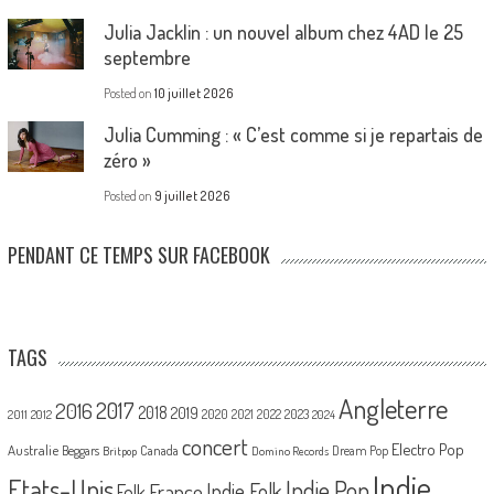
Julia Jacklin : un nouvel album chez 4AD le 25
septembre
Posted on
10 juillet 2026
Julia Cumming : « C’est comme si je repartais de
zéro »
Posted on
9 juillet 2026
PENDANT CE TEMPS SUR FACEBOOK
TAGS
Angleterre
2017
2016
2018
2019
2020
2021
2022
2023
2011
2012
2024
concert
Electro Pop
Australie
Canada
Beggars
Dream Pop
Britpop
Domino Records
Indie
Etats-Unis
Indie Pop
France
Indie Folk
Folk