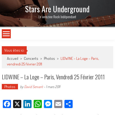
Stars Are Underground
Le webzine Rock Indépendant
Vous êtes ici
Accueil
>
Concerts
>
Photos
>
LIDWINE – La Loge – Paris,
vendredi 25 février 2011
LIDWINE – La Loge – Paris, Vendredi 25 Février 2011
Photos
by
David Servant
-
1 mars 2011
Facebook
X
LinkedIn
WhatsApp
Messenger
Email
Partager