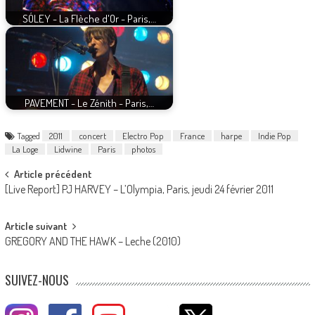
SÓLEY - La Flèche d'Or - Paris,…
PAVEMENT - Le Zénith - Paris,…
Tagged
2011
concert
Electro Pop
France
harpe
Indie Pop
La Loge
Lidwine
Paris
photos
Post
Article précédent
[Live Report] PJ HARVEY – L’Olympia, Paris, jeudi 24 février 2011
navigation
Article suivant
GREGORY AND THE HAWK – Leche (2010)
SUIVEZ-NOUS