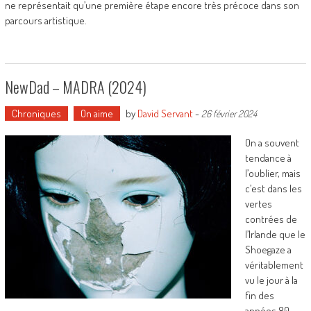
ne représentait qu’une première étape encore très précoce dans son
parcours artistique.
NewDad – MADRA (2024)
Chroniques
On aime
by
David Servant
-
26 février 2024
On a souvent
tendance à
l’oublier, mais
c’est dans les
vertes
contrées de
l’Irlande que le
Shoegaze a
véritablement
vu le jour à la
fin des
années 80,