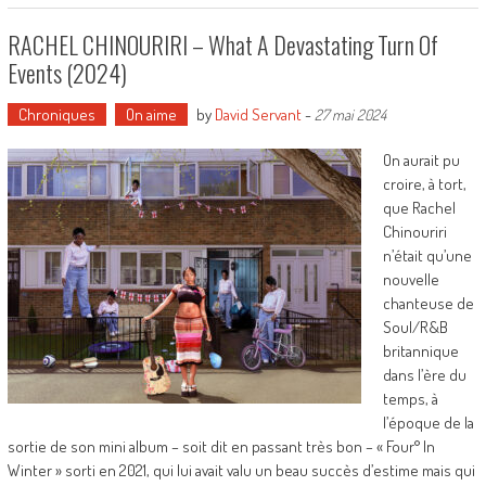
RACHEL CHINOURIRI – What A Devastating Turn Of
Events (2024)
Chroniques
On aime
by
David Servant
-
27 mai 2024
On aurait pu
croire, à tort,
que Rachel
Chinouriri
n’était qu’une
nouvelle
chanteuse de
Soul/R&B
britannique
dans l’ère du
temps, à
l’époque de la
sortie de son mini album – soit dit en passant très bon – « Four° In
Winter » sorti en 2021, qui lui avait valu un beau succès d’estime mais qui