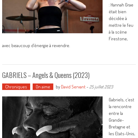
: Hannah Grae
était bien
décidée à
mettre le feu
à la scène
Firestone,
avec beaucoup d’énergie à revendre.
GABRIELS – Angels & Queens (2023)
Chroniques
On aime
by
David Servant
-
25 juillet 2023
Gabriels, c’est
la rencontre
entre la
Grande-
Bretagne et
les Etats-Unis,