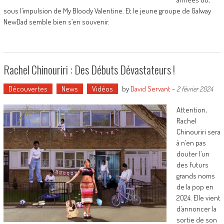
sous l’impulsion de My Bloody Valentine. Et le jeune groupe de Galway
NewDad semble bien s’en souvenir.
Rachel Chinouriri : Des Débuts Dévastateurs !
Découvertes
News
Vidéos
by
David Servant
-
2 février 2024
Attention,
Rachel
Chinouriri sera
à n’en pas
douter l’un
des futurs
grands noms
de la pop en
2024. Elle vient
d’annoncer la
sortie de son