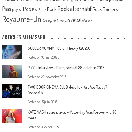
Pias
Rock alternatif
Pop
Rock
Rock Français
playlist
Post Punk
Royaume-Uni
Universal
Shoegaze
Suède
Warner
ARTICLES AU HASARD
SOCCER MOMMY – Color Theory (2020)
Posted on
10 mars 2020
PIXX – Interview – Paris, samedi 28 octobre 2017
Posted on
20 novembre 2017
TWO DOOR CINEMA CLUB dévoile « Are We Ready?
(Wreck) »
Posted on
15 juin 2016
KATE NASH revient avec « Yesterday Was Forever » le 30
mars
Posted on
3 février 2018