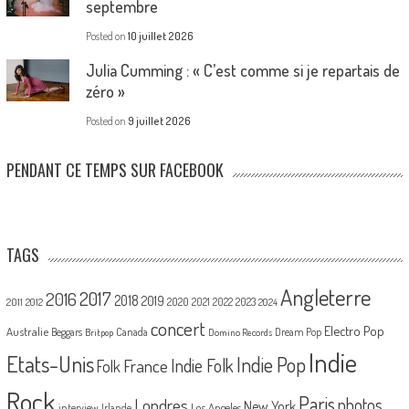
septembre
Posted on
10 juillet 2026
Julia Cumming : « C’est comme si je repartais de
zéro »
Posted on
9 juillet 2026
PENDANT CE TEMPS SUR FACEBOOK
TAGS
Angleterre
2017
2016
2018
2019
2020
2021
2022
2023
2011
2012
2024
concert
Electro Pop
Australie
Canada
Beggars
Dream Pop
Britpop
Domino Records
Indie
Etats-Unis
Indie Pop
France
Indie Folk
Folk
Rock
Paris
Londres
photos
New York
Los Angeles
interview
Irlande