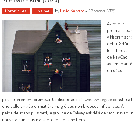
Chroniques
On aime
by
David Servant
-
22 octobre 2025
Avec leur
premier album
« Madra » sorti
début 2024,
les Irlandais
de NewDad
avaient planté
un décor
particulièrement brumeux. Ce disque aux effluves Shoegaze constituait
une belle entrée en matière malgré ses nombreuses influences. A
peine deux ans plus tard, le groupe de Galway est déjà de retour avec un
nouvel album plus mature, direct et ambitieux.