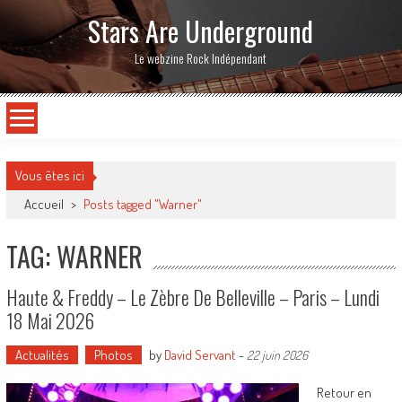
Stars Are Underground
Le webzine Rock Indépendant
Vous êtes ici
Accueil
>
Posts tagged "Warner"
TAG: WARNER
Haute & Freddy – Le Zèbre De Belleville – Paris – Lundi
18 Mai 2026
Actualités
Photos
by
David Servant
-
22 juin 2026
Retour en