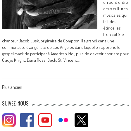
un pont entre
deux cultures
musicales qui
fait des
étincelles.
D’un côté le
chanteur Jacob Lusk, originaire de Compton. Il a grandi dans une
communauté évangéliste de Los Angeles dans laquelle il apprend le
gospel avant de participer à American Idol, puis de devenir choriste pour
Gladys Knight, Diana Ross, Beck, St. Vincent…
Posts
Plus ancien
navigation
SUIVEZ-NOUS