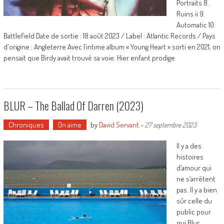
Portraits 8.
Ruins ii 9.
Automatic 10.
Battlefield Date de sortie : 18 août 2023 / Label : Atlantic Records / Pays
d'origine : Angleterre Avec l’intime album « Young Heart » sorti en 2021, on
pensait que Birdy avait trouvé sa voie. Hier enfant prodige
BLUR – The Ballad Of Darren (2023)
Chroniques
On aime
by
David Servant
-
27 septembre 2023
Il y a des
histoires
d’amour qui
ne s’arrêtent
pas. Il y a bien
sûr celle du
public pour
qui Blur