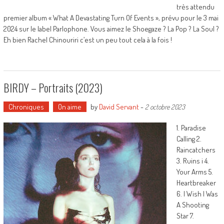
très attendu
premier album « What A Devastating Turn Of Events », prévu pour le 3 mai
2024 sur le label Parlophone. Vous aimez le Shoegaze ? La Pop ? La Soul ?
Eh bien Rachel Chinouriri c’est un peu tout cela à la fois !
BIRDY – Portraits (2023)
Chroniques
On aime
by
David Servant
-
2 octobre 2023
1. Paradise
Calling 2.
Raincatchers
3. Ruins i 4.
Your Arms 5.
Heartbreaker
6. I Wish I Was
A Shooting
Star 7.