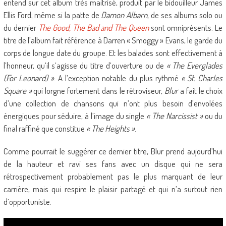
entend sur cet album très maitrisé, produit par le bidouilleur James
Ellis Ford; même si la patte de
Damon Albarn
, de ses albums solo ou
du dernier
The Good, The Bad and The Queen
sont omniprésents. Le
titre de l’album fait référence à Darren « Smoggy » Evans, le garde du
corps de longue date du groupe. Et les balades sont effectivement à
l’honneur, qu’il s’agisse du titre d’ouverture ou de
« The Everglades
(For Leonard) »
. A l’exception notable du plus rythmé
« St. Charles
Square »
qui lorgne fortement dans le rétroviseur,
Blur
a fait le choix
d’une collection de chansons qui n’ont plus besoin d’envolées
énergiques pour séduire, à l’image du single
« The Narcissist »
ou du
final raffiné que constitue
« The Heights »
.
Comme pourrait le suggérer ce dernier titre, Blur prend aujourd’hui
de la hauteur et ravi ses fans avec un disque qui ne sera
rétrospectivement probablement pas le plus marquant de leur
carrière, mais qui respire le plaisir partagé et qui n’a surtout rien
d’opportuniste.