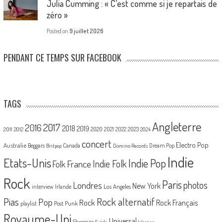
Julia Cumming : « C’est comme si je repartais de
zéro »
Posted on
9 juillet 2026
PENDANT CE TEMPS SUR FACEBOOK
TAGS
Angleterre
2017
2016
2018
2019
2020
2021
2022
2023
2011
2012
2024
concert
Electro Pop
Australie
Canada
Beggars
Dream Pop
Britpop
Domino Records
Indie
Etats-Unis
Indie Pop
France
Indie Folk
Folk
Rock
Paris
Londres
photos
New York
Los Angeles
interview
Irlande
Pias
Rock alternatif
Pop
Rock
Rock Français
playlist
Post Punk
Royaume-Uni
Universal
Shoegaze
Suède
Warner