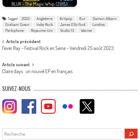
BLUR - The Magic Whip (2015)
Tagged
2023
Angleterre
Britpop
Bur
Damon Albarn
Graham Coxon
Indie Rock
James Ellis Ford
Londres
Parlophone
Royaume-Uni
Studio 13
Warner
Post
Article précédent
Fever Ray – Festival Rock en Seine – Vendredi 25 août 2023
navigation
Article suivant
Claire days : un nouvel EP en français
SUIVEZ-NOUS
Rechercher