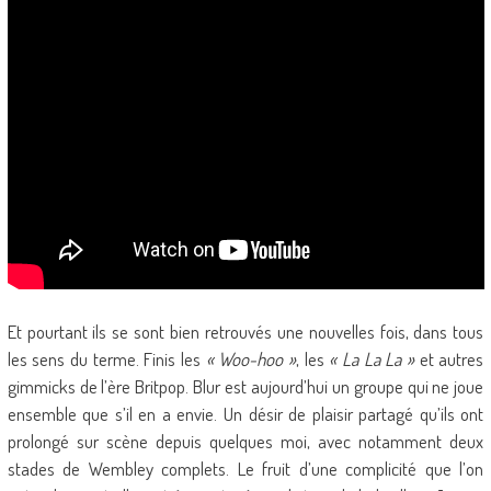
Et pourtant ils se sont bien retrouvés une nouvelles fois, dans tous
les sens du terme. Finis les
« Woo-hoo »
, les
« La La La »
et autres
gimmicks de l’ère Britpop. Blur est aujourd’hui un groupe qui ne joue
ensemble que s’il en a envie. Un désir de plaisir partagé qu’ils ont
prolongé sur scène depuis quelques moi, avec notamment deux
stades de Wembley complets. Le fruit d’une complicité que l’on