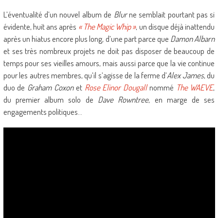
L’éventualité d’un nouvel album de
Blur
ne semblait pourtant pas si
évidente, huit ans après
« The Magic Whip »
, un disque déjà inattendu
après un hiatus encore plus long, d’une part parce que
Damon Albarn
et ses très nombreux projets ne doit pas disposer de beaucoup de
temps pour ses vieilles amours, mais aussi parce que la vie continue
pour les autres membres, qu’il s’agisse de la ferme d’
Alex James
, du
duo de
Graham Coxon
et
Rose Elinor Dougall
nommé
The WAEVE
,
du premier album solo de
Dave Rowntree
, en marge de ses
engagements politiques…