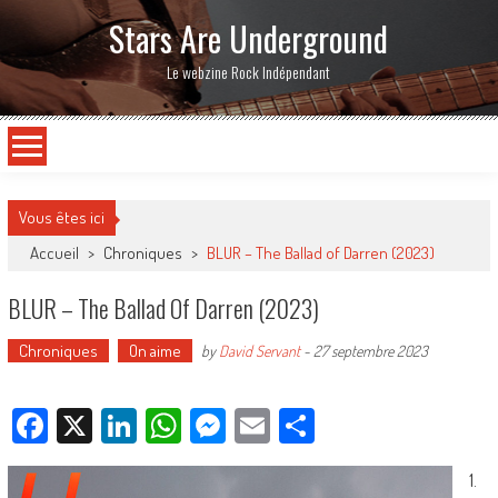
Stars Are Underground
Le webzine Rock Indépendant
Vous êtes ici
Accueil
>
Chroniques
>
BLUR – The Ballad of Darren (2023)
BLUR – The Ballad Of Darren (2023)
Chroniques
On aime
by
David Servant
-
27 septembre 2023
Facebook
X
LinkedIn
WhatsApp
Messenger
Email
Partager
1.