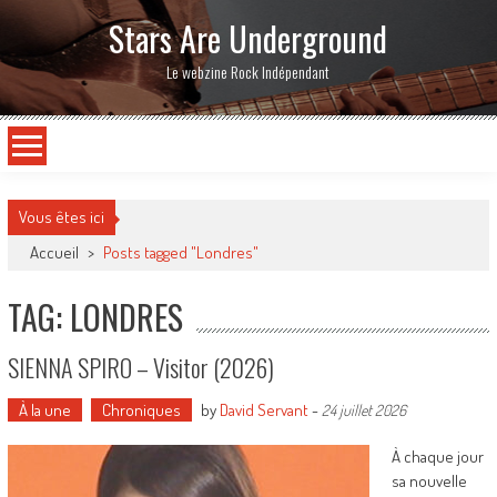
Stars Are Underground
Le webzine Rock Indépendant
Vous êtes ici
Accueil
>
Posts tagged "Londres"
TAG: LONDRES
SIENNA SPIRO – Visitor (2026)
À la une
Chroniques
by
David Servant
-
24 juillet 2026
À chaque jour
sa nouvelle