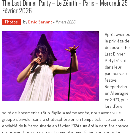
The Last Dinner Party – Le Zénith – Paris – Mercredi 25
Février 2026
Photos
by
David Servant
-
11 mars 2026
Après avoir eu
le privilège de
découvrir The
Last Dinner
Party très tôt
dans leur
parcours, au
festival
Reeperbahn
en Allemagne
en 2023, puis
lors d’une
soiré de lancement au Sub Pigalle la même année, nous avons vu le
groupe s’envoler dans la stratosphère en un temps éclair. Le concert
endiablé de la Maroquinerie en février 2024 aura été la dernière chance
de les voir dans une salle relativement intime. Et bien que nous les