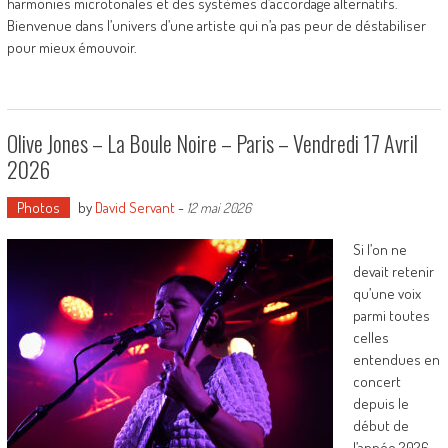
harmonies microtonales et des systèmes d’accordage alternatifs.
Bienvenue dans l’univers d’une artiste qui n’a pas peur de déstabiliser
pour mieux émouvoir.
Olive Jones – La Boule Noire – Paris – Vendredi 17 Avril
2026
Photos
by
David Servant
-
12 mai 2026
Si l’on ne
devait retenir
qu’une voix
parmi toutes
celles
entendues en
concert
depuis le
début de
l’année 2026,