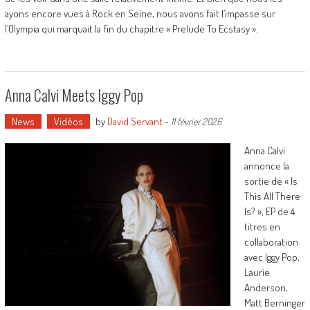
ayons encore vues à Rock en Seine, nous avons fait l’impasse sur
l’Olympia qui marquait la fin du chapitre « Prelude To Ecstasy ».
Anna Calvi Meets Iggy Pop
News
Vidéos
by
David Servant
-
11 février 2026
Anna Calvi
annonce la
sortie de « Is
This All There
Is? », EP de 4
titres en
collaboration
avec Iggy Pop,
Laurie
Anderson,
Matt Berninger