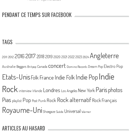
PENDANT CE TEMPS SUR FACEBOOK
TAGS
Angleterre
2017
2016
2018
2019
2020
2021
2022
2023
2011
2012
2024
concert
Electro Pop
Australie
Canada
Beggars
Dream Pop
Britpop
Domino Records
Indie
Etats-Unis
Indie Pop
France
Indie Folk
Folk
Rock
Paris
Londres
photos
New York
Los Angeles
interview
Irlande
Pias
Rock alternatif
Pop
Rock
Rock Français
playlist
Post Punk
Royaume-Uni
Universal
Shoegaze
Suède
Warner
ARTICLES AU HASARD