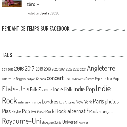
zéro »
Posted on
9 juillet 2026
PENDANT CE TEMPS SUR FACEBOOK
TAGS
Angleterre
2017
2016
2018
2019
2020
2021
2022
2023
2011
2012
2024
concert
Electro Pop
Australie
Canada
Beggars
Dream Pop
Britpop
Domino Records
Indie
Etats-Unis
Indie Pop
France
Indie Folk
Folk
Rock
Paris
Londres
photos
New York
Los Angeles
interview
Irlande
Pias
Rock alternatif
Pop
Rock
Rock Français
playlist
Post Punk
Royaume-Uni
Universal
Shoegaze
Suède
Warner