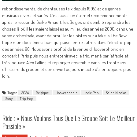
rebondissements, de chanteuses (six depuis 1995) et de genres
musicaux divers et variés. C’est aussi un éternel recommencement :
après le retour de Geike Arnaert, les Belges ont semblé reprendre les
choses là où il les avaient laissées au milieu des années 2000, dans une
verve orchestrale, avant de brouiller les pistes sur « Fake Is The New
Dope », un douzième album qui puise, entre autres, dans l’électro-pop
des années 90. Nous avons profité de la venue d’Hooverphonic en
concert à Paris puis nous entretenir avec le trio, mené par l’affable et
très loquace Alex Callier, et replonger ensemble dans les trente ans
d’histoire du groupe et son envie toujours intacte d’aller toujours plus
loin.
Tagged
2024
Belgique
Hooverphonic
Indie Pop
Saint-Nicolas
Sony
Trip Hop
Ride : « Nous Voulons Tous Que Le Groupe Soit Le Meilleur
Possible »