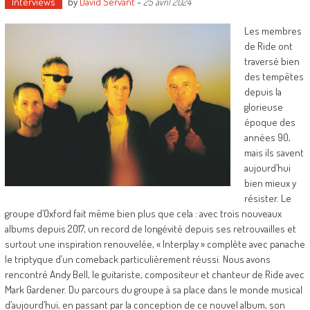
Interviews
by
David Servant
-
25 avril 2024
Les membres
de Ride ont
traversé bien
des tempêtes
depuis la
glorieuse
époque des
années 90,
mais ils savent
aujourd’hui
bien mieux y
résister. Le
groupe d’Oxford fait même bien plus que cela : avec trois nouveaux
albums depuis 2017, un record de longévité depuis ses retrouvailles et
surtout une inspiration renouvelée, « Interplay » complète avec panache
le triptyque d’un comeback particulièrement réussi. Nous avons
rencontré Andy Bell, le guitariste, compositeur et chanteur de Ride avec
Mark Gardener. Du parcours du groupe à sa place dans le monde musical
d’aujourd’hui, en passant par la conception de ce nouvel album, son