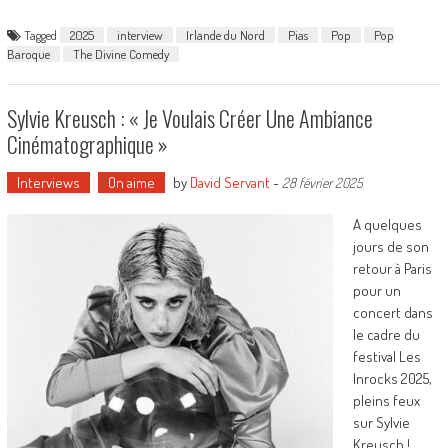
Tagged
2025
interview
Irlande du Nord
Pias
Pop
Pop
Baroque
The Divine Comedy
Sylvie Kreusch : « Je Voulais Créer Une Ambiance
Cinématographique »
Interviews
On aime
by
David Servant
-
28 février 2025
A quelques
jours de son
retour à Paris
pour un
concert dans
le cadre du
festival Les
Inrocks 2025,
pleins feux
sur Sylvie
Kreusch !