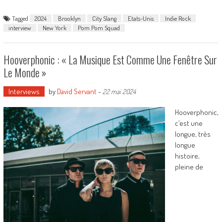
Tagged
2024
Brooklyn
City Slang
Etats-Unis
Indie Rock
interview
New York
Pom Pom Squad
Hooverphonic : « La Musique Est Comme Une Fenêtre Sur
Le Monde »
Interviews
by
David Servant
-
22 mai 2024
Hooverphonic,
c’est une
longue, très
longue
histoire,
pleine de