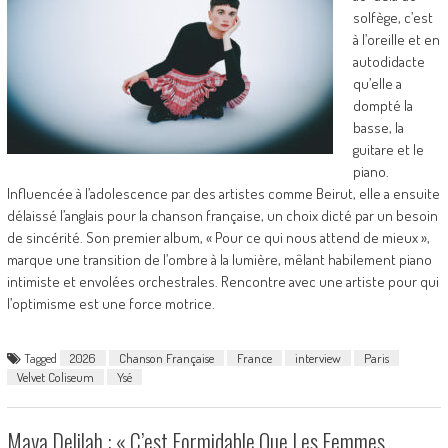
solfège, c’est
à l’oreille et en
autodidacte
qu’elle a
dompté la
basse, la
guitare et le
piano.
Influencée à l’adolescence par des artistes comme Beirut, elle a ensuite
délaissé l’anglais pour la chanson française, un choix dicté par un besoin
de sincérité. Son premier album, « Pour ce qui nous attend de mieux »,
marque une transition de l’ombre à la lumière, mêlant habilement piano
intimiste et envolées orchestrales. Rencontre avec une artiste pour qui
l’optimisme est une force motrice.
Tagged
2026
Chanson Française
France
interview
Paris
Velvet Coliseum
Ysé
Maya Delilah : « C’est Formidable Que Les Femmes