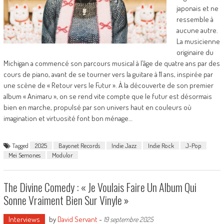
japonais et ne
ressemble à
aucune autre.
La musicienne
originaire du
Michigan a commencé son parcours musical à l’âge de quatre ans par des
cours de piano, avant de se tourner vers la guitare à 11 ans, inspirée par
une scène de « Retour vers le Futur ». À la découverte de son premier
album « Animaru », on se rend vite compte que le futur est désormais
bien en marche, propulsé par son univers haut en couleurs où
imagination et virtuosité font bon ménage…
Tagged
2025
Bayonet Records
Indie Jazz
Indie Rock
J-Pop
Mei Semones
Modulor
The Divine Comedy : « Je Voulais Faire Un Album Qui
Sonne Vraiment Bien Sur Vinyle »
Interviews
by
David Servant
-
19 septembre 2025