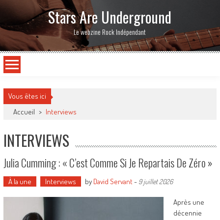
Stars Are Underground
Le webzine Rock Indépendant
Vous êtes ici
Accueil
>
Interviews
INTERVIEWS
Julia Cumming : « C’est Comme Si Je Repartais De Zéro »
À la une
Interviews
by
David Servant
-
9 juillet 2026
Après une
décennie