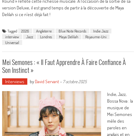
Round » reflète cette richesse musicale. À l’occasion de la sortie de sa
version Deluxe, il est grand temps de partir à la découverte de Maya
Delilah si ce n’est déjà fait !
Tagged
2026
Angleterre
Blue Note Records
Indie Jazz
interview
Jazz
Londres
Maya Delilah
Royaume-Uni
Universal
Mei Semones : « Il Faut Apprendre À Faire Confiance À
Son Instinct »
Interviews
by
David Servant
-
7 octobre 2025
Indie, Jazz,
Bossa Nova : la
musique de
Mei Semones
mêle des
paroles en
anglais et en