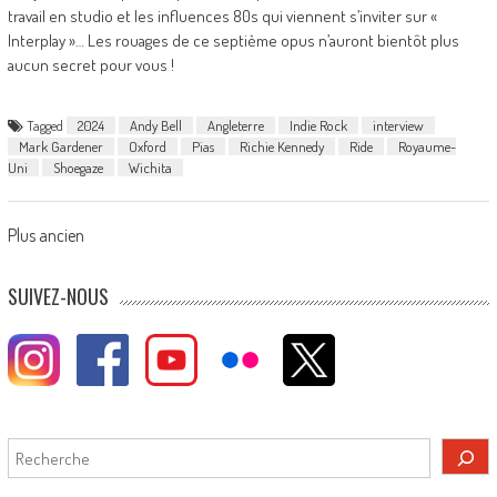
travail en studio et les influences 80s qui viennent s’inviter sur «
Interplay »… Les rouages de ce septième opus n’auront bientôt plus
aucun secret pour vous !
Tagged
2024
Andy Bell
Angleterre
Indie Rock
interview
Mark Gardener
Oxford
Pias
Richie Kennedy
Ride
Royaume-
Uni
Shoegaze
Wichita
Posts
Plus ancien
navigation
SUIVEZ-NOUS
Rechercher