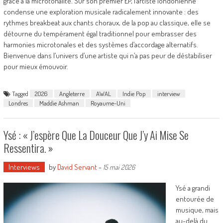
grâce à la microtonalité. Sur son premier EP, l’artiste londonienne
condense une exploration musicale radicalement innovante : des
rythmes breakbeat aux chants choraux, de la pop au classique, elle se
détourne du tempérament égal traditionnel pour embrasser des
harmonies microtonales et des systèmes d’accordage alternatifs.
Bienvenue dans l’univers d’une artiste qui n’a pas peur de déstabiliser
pour mieux émouvoir.
Tagged
2026
Angleterre
AWAL
Indie Pop
interview
Londres
Maddie Ashman
Royaume-Uni
Ysé : « J’espère Que La Douceur Que J’y Ai Mise Se
Ressentira. »
Interviews
by
David Servant
-
15 mai 2026
Ysé a grandi
entourée de
musique, mais
au-delà du