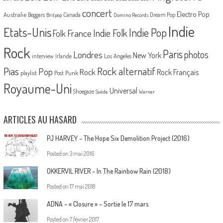
concert
Electro Pop
Australie
Canada
Beggars
Dream Pop
Britpop
Domino Records
Indie
Etats-Unis
Indie Pop
France
Indie Folk
Folk
Rock
Paris
Londres
photos
New York
Los Angeles
interview
Irlande
Pias
Rock alternatif
Pop
Rock
Rock Français
playlist
Post Punk
Royaume-Uni
Universal
Shoegaze
Suède
Warner
ARTICLES AU HASARD
PJ HARVEY – The Hope Six Demolition Project (2016)
Posted on
3 mai 2016
OKKERVIL RIVER – In The Rainbow Rain (2018)
Posted on
17 mai 2018
ADNA – « Closure » – Sortie le 17 mars
Posted on
7 février 2017