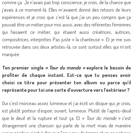
comme ça. Je n’avais pas trop conscience, je crois, de la chance que
j’avais à ce moment-là. Elles m’avaient donné des retours de leurs
expériences et je crois que c’est là que j’ai un peu compris que ça
pouvait être un métier pour moi aussi, avec des référentes féminines
qui faisaient ce métier, qui étaient aussi créatrices, autrices,
compositrices, interprètes Pas juste « la chanteuse ». Et je me suis
retrouvée dans ces deux artistes-là, ce sont surtout elles qui m’ont
marquée
Ton premier single
« Tour du monde »
explore le besoin de
profiter de chaque instant. Est-ce que tu penses avoir
choisi ce titre pour présenter ton album ou parce qu’il
représente pour toi une sorte d’ouverture vers l’extérieur ?
Oui c’est morceau assez lumineux et j’ai écrit un disque qui, je crois,
est plutôt porteur d’espoir, ouvert, lumineux. Plutôt de l’après-deuil
que le deuil et la rupture et tout ça. Et
« Tour du monde »
c’est
étrangement une chanson qui parle de la mort mais de manière
assez positive, c’est à dire que l’on a peu de temps et on ne sait pas