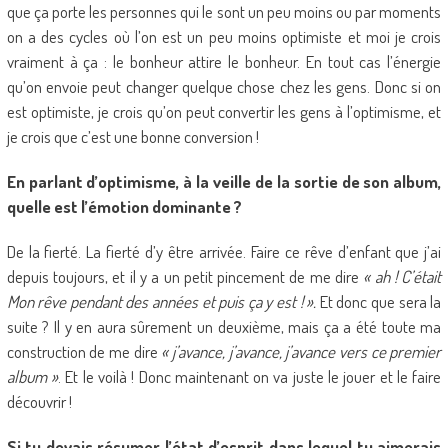
que ça porte les personnes qui le sont un peu moins ou par moments
on a des cycles où l’on est un peu moins optimiste et moi je crois
vraiment à ça : le bonheur attire le bonheur. En tout cas l’énergie
qu’on envoie peut changer quelque chose chez les gens. Donc si on
est optimiste, je crois qu’on peut convertir les gens à l’optimisme, et
je crois que c’est une bonne conversion !
En parlant d’optimisme, à la veille de la sortie de son album,
quelle est l’émotion dominante ?
De la fierté. La fierté d’y être arrivée. Faire ce rêve d’enfant que j’ai
depuis toujours, et il y a un petit pincement de me dire
« ah ! C’était
Mon rêve pendant des années et puis ça y est ! ».
Et donc que sera la
suite ? Il y en aura sûrement un deuxième, mais ça a été toute ma
construction de me dire
« j’avance, j’avance, j’avance vers ce premier
album »
. Et le voilà ! Donc maintenant on va juste le jouer et le faire
découvrir !
Si tu devais résumer l’état d’esprit dans lequel tu aimerais