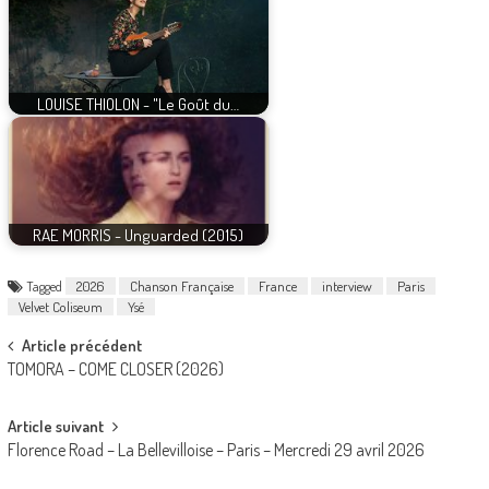
LOUISE THIOLON - "Le Goût du…
RAE MORRIS - Unguarded (2015)
Tagged
2026
Chanson Française
France
interview
Paris
Velvet Coliseum
Ysé
Post
Article précédent
TOMORA – COME CLOSER (2026)
navigation
Article suivant
Florence Road – La Bellevilloise – Paris – Mercredi 29 avril 2026