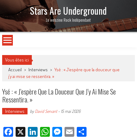
Stars Are Underground
Le webzine Rock Indépendant
Vous êtes ici
Accueil
>
Interviews
>
Ysé : « J’espère que la douceur que
j’y ai mise se ressentira. »
Ysé : « J’espère Que La Douceur Que J’y Ai Mise Se
Ressentira. »
Interviews
by
David Servant
-
15 mai 2026
Facebook
X
LinkedIn
WhatsApp
Messenger
Email
Partager