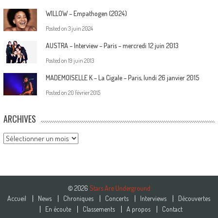
WILLOW – Empathogen (2024)
Posted on
3 juin 2024
AUSTRA – Interview – Paris – mercredi 12 juin 2013
Posted on
19 juin 2013
MADEMOISELLE K – La Cigale – Paris, lundi 26 janvier 2015
Posted on
20 février 2015
ARCHIVES
Archives
© 2026
Stars Are Underground
Accueil
News
Chroniques
Concerts
Interviews
Découvertes
En écoute
Classements
A propos
Contact