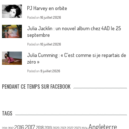
PJ Harvey en orbite
Posted on
16 juillet 2026
Julia Jacklin : un nouvel album chez 4AD le 25
septembre
Posted on
10 juillet 2026
Julia Cumming : « C’est comme si je repartais de
zéro »
Posted on
9 juillet 2026
PENDANT CE TEMPS SUR FACEBOOK
TAGS
Angleterre
2017
2016
2018
2019
2020
2021
2022
2023
2011
2012
2024