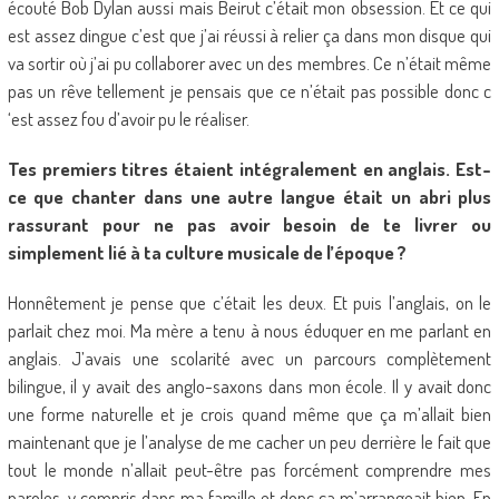
écouté Bob Dylan aussi mais Beirut c’était mon obsession. Et ce qui
est assez dingue c’est que j’ai réussi à relier ça dans mon disque qui
va sortir où j’ai pu collaborer avec un des membres. Ce n’était même
pas un rêve tellement je pensais que ce n’était pas possible donc c
‘est assez fou d’avoir pu le réaliser.
Tes premiers titres étaient intégralement en anglais. Est-
ce que chanter dans une autre langue était un abri plus
rassurant pour ne pas avoir besoin de te livrer ou
simplement lié à ta culture musicale de l’époque ?
Honnêtement je pense que c’était les deux. Et puis l’anglais, on le
parlait chez moi. Ma mère a tenu à nous éduquer en me parlant en
anglais. J’avais une scolarité avec un parcours complètement
bilingue, il y avait des anglo-saxons dans mon école. Il y avait donc
une forme naturelle et je crois quand même que ça m’allait bien
maintenant que je l’analyse de me cacher un peu derrière le fait que
tout le monde n’allait peut-être pas forcément comprendre mes
paroles, y compris dans ma famille et donc ça m’arrangeait bien. En