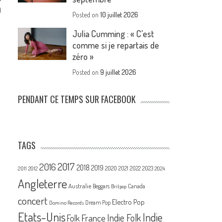
)
Posted on
10 juillet 2026
Julia Cumming : « C’est
comme si je repartais de
zéro »
Posted on
9 juillet 2026
PENDANT CE TEMPS SUR FACEBOOK
TAGS
2017
2016
2018
2019
2020
2021
2022
2023
2011
2012
2024
Angleterre
Australie
Canada
Beggars
Britpop
concert
Electro Pop
Dream Pop
Domino Records
Etats-Unis
Indie
France
Indie Folk
Folk