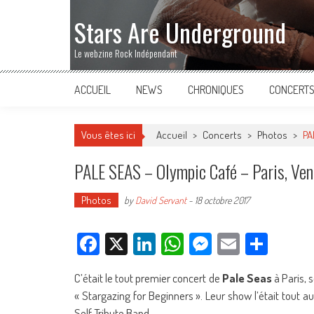
Stars Are Underground
Le webzine Rock Indépendant
ACCUEIL
NEWS
CHRONIQUES
CONCERT
Vous êtes ici
Accueil
>
Concerts
>
Photos
>
PA
PALE SEAS – Olympic Café – Paris, Ven
Photos
by
David Servant
-
18 octobre 2017
Facebook
X
LinkedIn
WhatsApp
Messenger
Email
Parta
C’était le tout premier concert de
Pale Seas
à Paris, 
« Stargazing for Beginners ». Leur show l’était tout aut
Self Tribute Band.