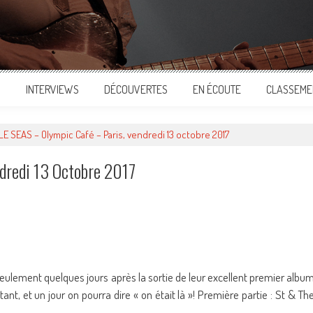
S
INTERVIEWS
DÉCOUVERTES
EN ÉCOUTE
CLASSEME
LE SEAS – Olympic Café – Paris, vendredi 13 octobre 2017
dredi 13 Octobre 2017
ger
seulement quelques jours après la sortie de leur excellent premier albu
ant, et un jour on pourra dire « on était là »! Première partie : St & Th