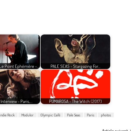
Le Point Ephémère -…
PALE SEAS - Stargazing For…
Interview - Paris,…
PUMAROSA - The Witch (2017)
Indie Rock
Modulor
Olympic Café
Pale Seas
Paris
photos
Article suivant