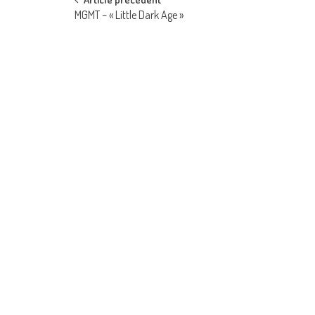
Post
MGMT – « Little Dark Age »
navigation