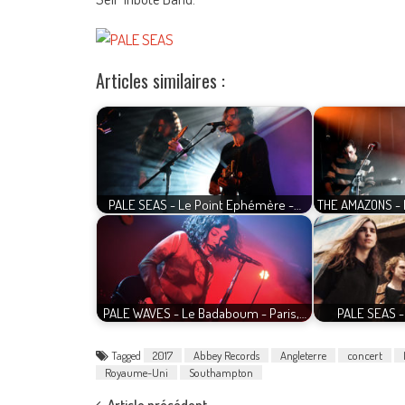
Articles similaires :
PALE SEAS - Le Point Ephémère -…
THE AMAZONS - 
PALE WAVES - Le Badaboum - Paris,…
PALE SEAS - 
Tagged
2017
Abbey Records
Angleterre
concert
Royaume-Uni
Southampton
Article précédent