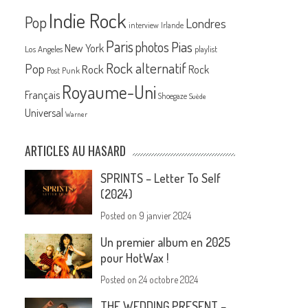
Indie Rock
Pop
Londres
interview
Irlande
Paris
Pias
photos
New York
Los Angeles
playlist
Rock alternatif
Pop
Rock
Rock
Post Punk
Royaume-Uni
Français
Shoegaze
Suède
Universal
Warner
ARTICLES AU HASARD
SPRINTS – Letter To Self
(2024)
Posted on
9 janvier 2024
Un premier album en 2025
pour HotWax !
Posted on
24 octobre 2024
THE WEDDING PRESENT –