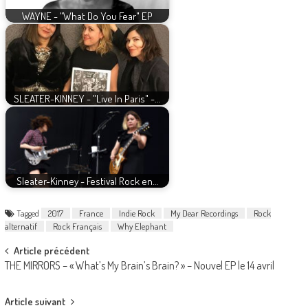
WAYNE - "What Do You Fear" EP
SLEATER-KINNEY - "Live In Paris" -…
Sleater-Kinney - Festival Rock en…
Tagged
2017
France
Indie Rock
My Dear Recordings
Rock
alternatif
Rock Français
Why Elephant
Post
Article précédent
THE MIRRORS – « What’s My Brain’s Brain? » – Nouvel EP le 14 avril
navigation
Article suivant