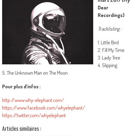
Dear
Recordings)
Tracklisting :
1. Little Bird
2. Fill My Time
3. Lady Tree
4. Slipping
5. The Unknown Man on The Moon
Pour plus d’infos :
http://www.why-elephant.com/
https://www.facebook.com/whyelephant/
https://twitter.com/whyelephant
Articles similaires :