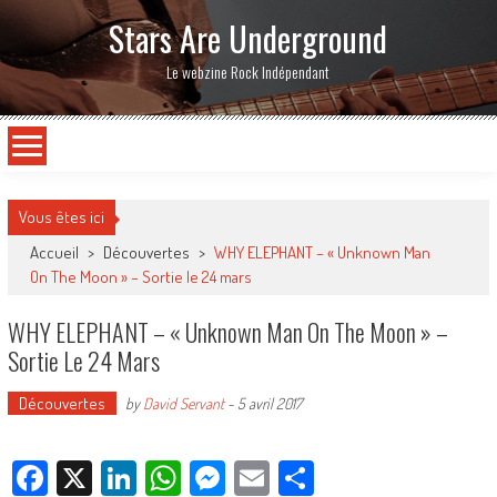
Stars Are Underground
Le webzine Rock Indépendant
Vous êtes ici
Accueil
>
Découvertes
>
WHY ELEPHANT – « Unknown Man
On The Moon » – Sortie le 24 mars
WHY ELEPHANT – « Unknown Man On The Moon » –
Sortie Le 24 Mars
Découvertes
by
David Servant
-
5 avril 2017
Facebook
X
LinkedIn
WhatsApp
Messenger
Email
Partager