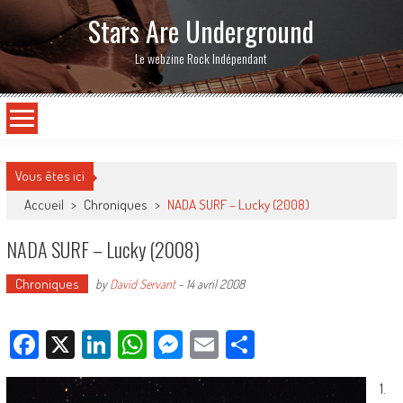
Stars Are Underground
Le webzine Rock Indépendant
Vous êtes ici
Accueil
>
Chroniques
>
NADA SURF – Lucky (2008)
NADA SURF – Lucky (2008)
Chroniques
by
David Servant
-
14 avril 2008
Facebook
X
LinkedIn
WhatsApp
Messenger
Email
Partager
1.