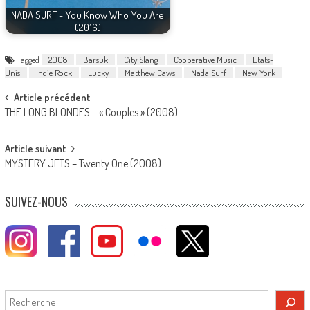
NADA SURF - You Know Who You Are
(2016)
Tagged
2008
Barsuk
City Slang
Cooperative Music
Etats-
Unis
Indie Rock
Lucky
Matthew Caws
Nada Surf
New York
Post
Article précédent
THE LONG BLONDES – « Couples » (2008)
navigation
Article suivant
MYSTERY JETS – Twenty One (2008)
SUIVEZ-NOUS
Rechercher