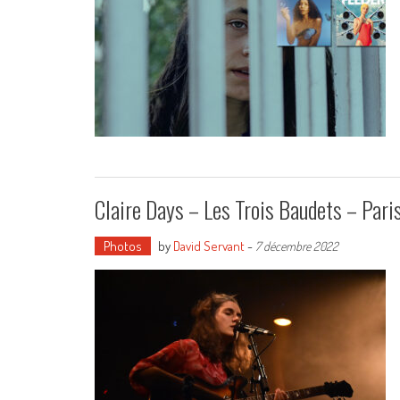
Claire Days – Les Trois Baudets – Par
Photos
by
David Servant
-
7 décembre 2022