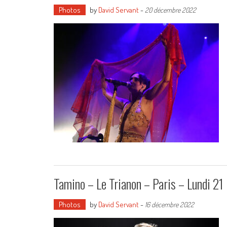
Photos
by
David Servant
-
20 décembre 2022
Tamino – Le Trianon – Paris – Lundi 
Photos
by
David Servant
-
16 décembre 2022