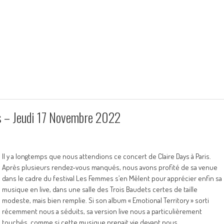
is – Jeudi 17 Novembre 2022
Il y a longtemps que nous attendions ce concert de Claire Days à Paris.
Après plusieurs rendez-vous manqués, nous avons profité de sa venue
dans le cadre du festival Les Femmes s’en Mêlent pour apprécier enfin sa
musique en live, dans une salle des Trois Baudets certes de taille
modeste, mais bien remplie. Si son album « Emotional Territory » sorti
récemment nous a séduits, sa version live nous a particulièrement
touchés, comme si cette musique prenait vie devant nous.