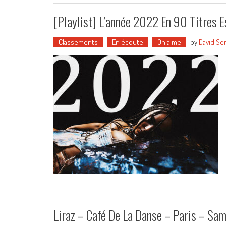
[Playlist] L’année 2022 En 90 Titres E
Classements
En écoute
On aime
by
David Se
Liraz – Café De La Danse – Paris – S