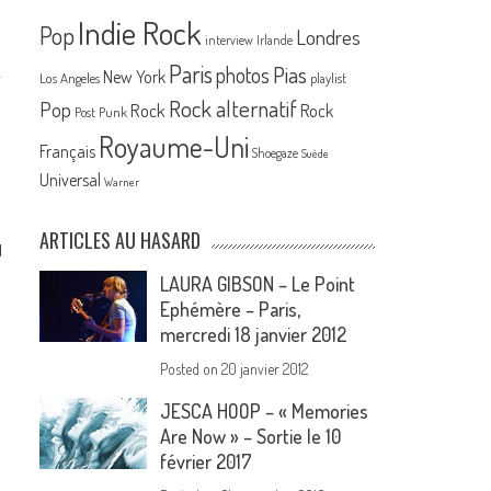
Indie Rock
Pop
Londres
interview
Irlande
Paris
Pias
photos
New York
Los Angeles
playlist
Rock alternatif
Pop
Rock
Rock
Post Punk
Royaume-Uni
Français
Shoegaze
Suède
Universal
Warner
ARTICLES AU HASARD
l
LAURA GIBSON – Le Point
é
Ephémère – Paris,
mercredi 18 janvier 2012
Posted on
20 janvier 2012
JESCA HOOP – « Memories
Are Now » – Sortie le 10
février 2017