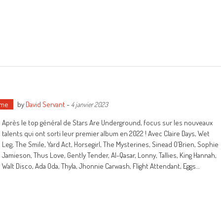
ime
by
David Servant
-
4 janvier 2023
Après le top général de Stars Are Underground, focus sur les nouveaux
talents qui ont sorti leur premier album en 2022 ! Avec Claire Days, Wet
Leg, The Smile, Yard Act, Horsegirl, The Mysterines, Sinead O’Brien, Sophie
Jamieson, Thus Love, Gently Tender, Al-Qasar, Lonny, Tallies, King Hannah,
Walt Disco, Ada Oda, Thyla, Jhonnie Carwash, Flight Attendant, Eggs…