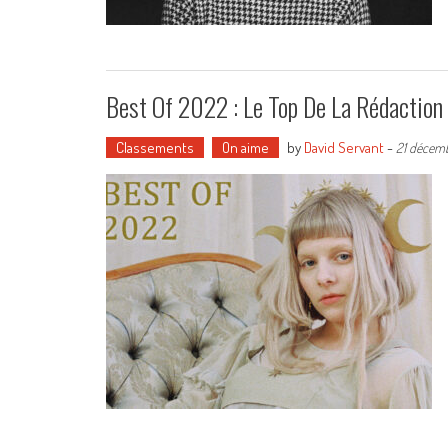
Best Of 2022 : Le Top De La Rédaction
Classements
On aime
by
David Servant
-
21 décem