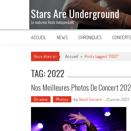
Stars Are Underground
Le webzine Rock Indépendant
ACCUEIL
NEWS
CHRONIQUES
CONCERT
Vous êtes ici
Accueil
>
Posts tagged "2022"
TAG: 2022
Nos Meilleures Photos De Concert 20
On aime
Photos
by
David Servant
-
21 janvier 2023