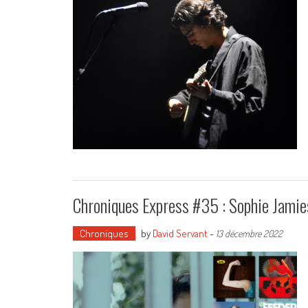
Chroniques Express #35 : Sophie Jamies
Chroniques
by
David Servant
-
13 décembre 2022