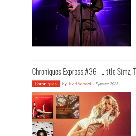
Chroniques Express #36 : Little Simz, 
Chroniques
by
David Servant
-
11 janvier 2023