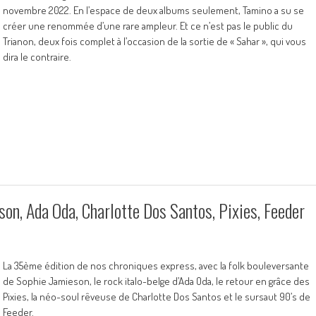
novembre 2022. En l’espace de deux albums seulement, Tamino a su se
créer une renommée d’une rare ampleur. Et ce n’est pas le public du
Trianon, deux fois complet à l’occasion de la sortie de « Sahar », qui vous
dira le contraire.
on, Ada Oda, Charlotte Dos Santos, Pixies, Feeder
La 35ème édition de nos chroniques express, avec la folk bouleversante
de Sophie Jamieson, le rock italo-belge d’Ada Oda, le retour en grâce des
Pixies, la néo-soul rêveuse de Charlotte Dos Santos et le sursaut 90’s de
Feeder.