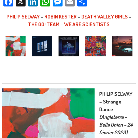
Facebook
X
LinkedIn
WhatsApp
Messenger
Email
Partager
PHILIP SELWAY
–
ROBIN KESTER
–
DEATH VALLEY GIRLS
–
THE GO! TEAM
–
WE ARE SCIENTISTS
PHILIP SELWAY
– Strange
Dance
(Angleterre –
Bella Union – 24
février 2023)