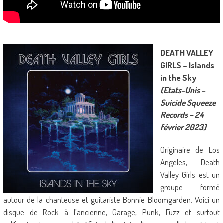
DEATH VALLEY
GIRLS – Islands
in the Sky
(Etats-Unis –
Suicide Squeeze
Records – 24
février 2023)
Originaire de Los
Angeles, Death
Valley Girls est un
groupe formé
autour de la chanteuse et guitariste Bonnie Bloomgarden. Voici un
disque de Rock à l’ancienne, Garage, Punk, Fuzz et surtout