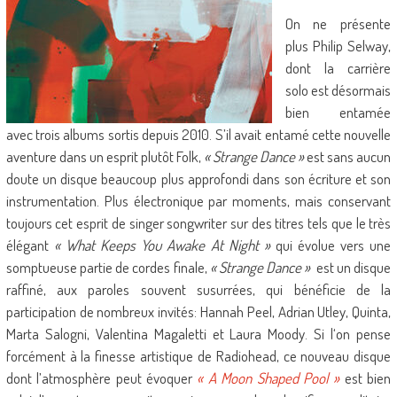
On ne présente
plus Philip Selway,
dont la carrière
solo est désormais
bien entamée
avec trois albums sortis depuis 2010. S’il avait entamé cette nouvelle
aventure dans un esprit plutôt Folk,
« Strange Dance »
est sans aucun
doute un disque beaucoup plus approfondi dans son écriture et son
instrumentation. Plus électronique par moments, mais conservant
toujours cet esprit de singer songwriter sur des titres tels que le très
élégant
« What Keeps You Awake At Night »
qui évolue vers une
somptueuse partie de cordes finale,
« Strange Dance »
est un disque
raffiné, aux paroles souvent susurrées, qui bénéficie de la
participation de nombreux invités: Hannah Peel, Adrian Utley, Quinta,
Marta Salogni, Valentina Magaletti et Laura Moody. Si l‘on pense
forcément à la finesse artistique de Radiohead, ce nouveau disque
dont l’atmosphère peut évoquer
« A Moon Shaped Pool »
est bien