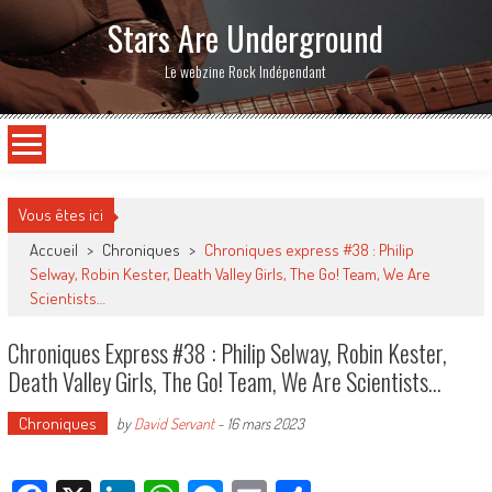
Stars Are Underground
Le webzine Rock Indépendant
Vous êtes ici
Accueil
>
Chroniques
>
Chroniques express #38 : Philip
Selway, Robin Kester, Death Valley Girls, The Go! Team, We Are
Scientists…
Chroniques Express #38 : Philip Selway, Robin Kester,
Death Valley Girls, The Go! Team, We Are Scientists…
Chroniques
by
David Servant
-
16 mars 2023