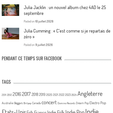
Julia Jacklin : un nouvel album chez 4AD le 25
septembre
Posted on
10 juillet 2026
Julia Cumming : « C’est comme si je repartais de
zéro »
Posted on
9 juillet 2026
PENDANT CE TEMPS SUR FACEBOOK
TAGS
Angleterre
2017
2016
2018
2019
2020
2021
2022
2023
2011
2012
2024
concert
Electro Pop
Australie
Canada
Beggars
Dream Pop
Britpop
Domino Records
Indie
Etats-Unis
Indie Pop
France
Indie Folk
Folk