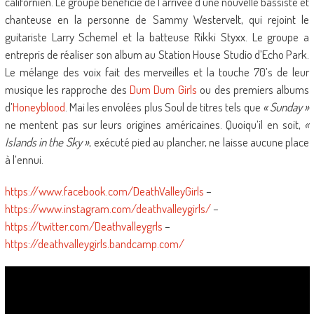
californien. Le groupe bénéficie de l’arrivée d’une nouvelle bassiste et
chanteuse en la personne de Sammy Westervelt, qui rejoint le
guitariste Larry Schemel et la batteuse Rikki Styxx. Le groupe a
entrepris de réaliser son album au Station House Studio d’Echo Park.
Le mélange des voix fait des merveilles et la touche 70’s de leur
musique les rapproche des
Dum Dum Girls
ou des premiers albums
d’
Honeyblood
. Mai les envolées plus Soul de titres tels que
« Sunday »
ne mentent pas sur leurs origines américaines. Quoiqu’il en soit,
«
Islands in the Sky »
, exécuté pied au plancher, ne laisse aucune place
à l’ennui.
https://www.facebook.com/DeathValleyGirls
–
https://www.instagram.com/deathvalleygirls/
–
https://twitter.com/Deathvalleygrls
–
https://deathvalleygirls.bandcamp.com/