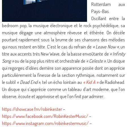
Rotterdam aux
Pays-Bas.
Oscillant entre la
bedroom pop, la musique électronique et le rock psychédélique, sa
musique dégage une atmosphère rêveuse et éthérée. On décèle
pourtant rapidement sous la brume de ses chansons des mélodies
qui nous restent en tête. C’est le cas du refrain de
« Leave Now »,
un
titre aux accents très New Wave, de la basse envoûtante de
« Infinity
Song »
ou de la pop plus rétro et orchestrale de
« Celeste ».
Un disque
qui regorges d’idées derrière son apparence posée dont on apprécie
particulièrement la finesse de la section rythmique, notamment sur
le subtil
« Dead End »
, tel un écho lointain au
« Kid A »
de Radiohead.
Un disque qui s’apprécie comme un tableau d’art moderne, que l’on
observe, écoute et apprivoise et que l’on finit par admirer…
https://showcase.fm/robinkester
–
https://www.facebook.com/RobinKesterMusic/
–
https://www.instagram.com/robinkestermusic/
–