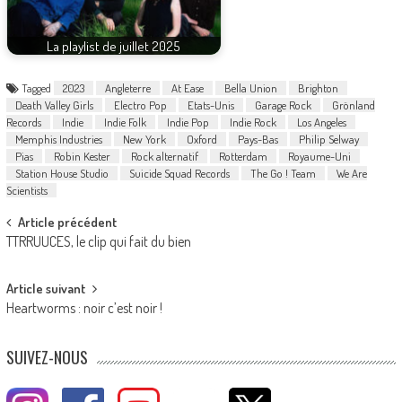
La playlist de juillet 2025
Tagged
2023
Angleterre
At Ease
Bella Union
Brighton
Death Valley Girls
Electro Pop
Etats-Unis
Garage Rock
Grönland
Records
Indie
Indie Folk
Indie Pop
Indie Rock
Los Angeles
Memphis Industries
New York
Oxford
Pays-Bas
Philip Selway
Pias
Robin Kester
Rock alternatif
Rotterdam
Royaume-Uni
Station House Studio
Suicide Squad Records
The Go ! Team
We Are
Scientists
Post
Article précédent
TTRRUUCES, le clip qui fait du bien
navigation
Article suivant
Heartworms : noir c’est noir !
SUIVEZ-NOUS