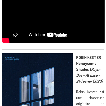
ROBIN KESTER –
Honeycomb
Shades
(Pays-
Bas – At Ease –
24 février 2023)
Robin Kester est
une chanteuse
originaire de