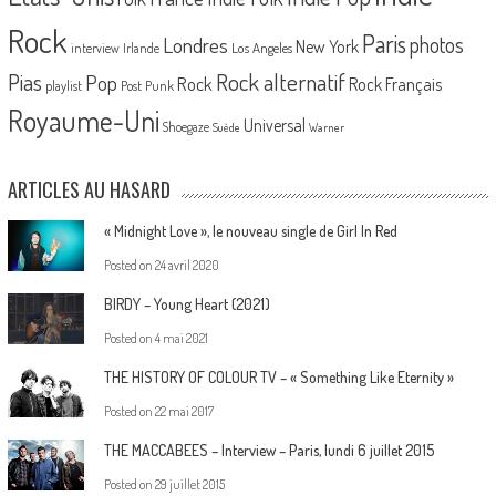
Rock
Paris
Londres
photos
New York
Los Angeles
interview
Irlande
Pias
Rock alternatif
Pop
Rock
Rock Français
playlist
Post Punk
Royaume-Uni
Universal
Shoegaze
Suède
Warner
ARTICLES AU HASARD
« Midnight Love », le nouveau single de Girl In Red
Posted on
24 avril 2020
BIRDY – Young Heart (2021)
Posted on
4 mai 2021
THE HISTORY OF COLOUR TV – « Something Like Eternity »
Posted on
22 mai 2017
THE MACCABEES – Interview – Paris, lundi 6 juillet 2015
Posted on
29 juillet 2015