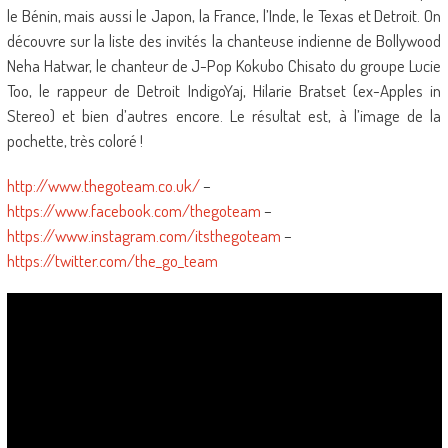
le Bénin, mais aussi le Japon, la France, l’Inde, le Texas et Detroit. On
découvre sur la liste des invités la chanteuse indienne de Bollywood
Neha Hatwar, le chanteur de J-Pop Kokubo Chisato du groupe Lucie
Too, le rappeur de Detroit IndigoYaj, Hilarie Bratset (ex-Apples in
Stereo) et bien d’autres encore. Le résultat est, à l’image de la
pochette, très coloré !
http://www.thegoteam.co.uk/
–
https://www.facebook.com/thegoteam
–
https://www.instagram.com/itsthegoteam
–
https://twitter.com/the_go_team