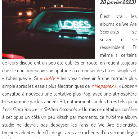
20 janvier 2023)
C’est vrai, les
albums de We Are
Scientists se
suivent et se
ressemblent. Et
même si certains
de leurs disque ont un peu été oubliés en route, on retient toujours
chez le duo américain son aptitude à composer des titres simples et
« tubesques ». Si
« Huffy »
les voyait revenir à une formule plus
simple après les essais plus électroniques de
« Megaplex »
,
« Lobes »
constitue à nouveau une tentative plus Pop, avec une atmosphère
très marquée par les années 80, notamment sur des titres tels que
«
Less From You »
et
« Settled Accounts »
. Hormis ce détail qui confère
à cet opus un côté un peu kitsch par moments, ce huitième album
studio ne devrait pas dépayser les fans de We Are Scientists,
toujours adeptes de riffs de guitares accrocheurs d’un second degré