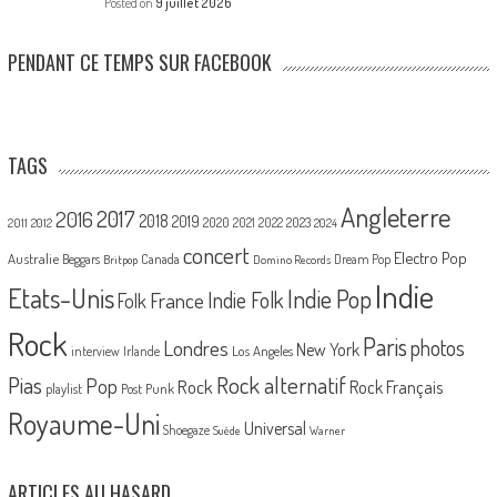
Posted on
9 juillet 2026
PENDANT CE TEMPS SUR FACEBOOK
TAGS
Angleterre
2017
2016
2018
2019
2020
2021
2022
2023
2011
2012
2024
concert
Electro Pop
Australie
Canada
Beggars
Dream Pop
Britpop
Domino Records
Indie
Etats-Unis
Indie Pop
France
Indie Folk
Folk
Rock
Paris
Londres
photos
New York
Los Angeles
interview
Irlande
Pias
Rock alternatif
Pop
Rock
Rock Français
playlist
Post Punk
Royaume-Uni
Universal
Shoegaze
Suède
Warner
ARTICLES AU HASARD