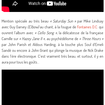
Mention spéciale au très beau
« Saturday Sun »
par Mike Lindsay
avec Guy Garvey
(Elbow)
au chant, à la fougue de
Fontaines D.C.
qui
ouvrent l’album avec
« Cello Song »
, la délicatesse de la française
Camille sur
« Hazey Jane II »
, au psychédélisme de
« Three Hours »
par John Parish et Aldous Harding, à la touche plus Soul d’Emeli
Sandé ou encore à John Grant qui plonge la musique de Nck Drake
dans l’ère électronique. C’est vraiment très beau, et surtout, il y en
aura pour tous les goûts…