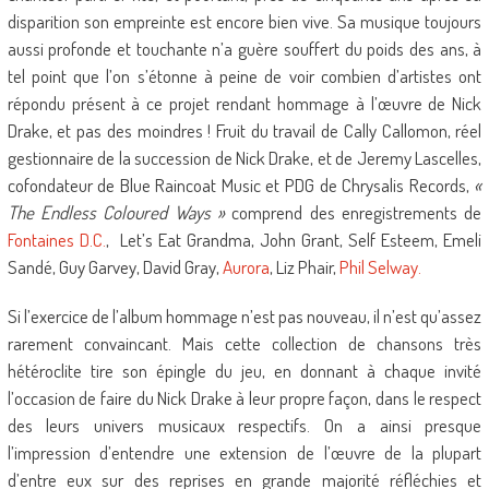
disparition son empreinte est encore bien vive. Sa musique toujours
aussi profonde et touchante n’a guère souffert du poids des ans, à
tel point que l’on s’étonne à peine de voir combien d’artistes ont
répondu présent à ce projet rendant hommage à l’œuvre de Nick
Drake, et pas des moindres ! Fruit du travail de Cally Callomon, réel
gestionnaire de la succession de Nick Drake, et de Jeremy Lascelles,
cofondateur de Blue Raincoat Music et PDG de Chrysalis Records,
«
The Endless Coloured Ways »
comprend des enregistrements de
Fontaines D.C.
, Let’s Eat Grandma, John Grant, Self Esteem, Emeli
Sandé, Guy Garvey, David Gray,
Aurora
, Liz Phair,
Phil Selway.
Si l’exercice de l’album hommage n’est pas nouveau, il n’est qu’assez
rarement convaincant. Mais cette collection de chansons très
hétéroclite tire son épingle du jeu, en donnant à chaque invité
l’occasion de faire du Nick Drake à leur propre façon, dans le respect
des leurs univers musicaux respectifs. On a ainsi presque
l’impression d’entendre une extension de l’œuvre de la plupart
d’entre eux sur des reprises en grande majorité réfléchies et