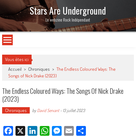
Stars Are Underground
Le webzine Rock Indépendant
Vous êtes ici
Accueil
>
Chroniques
>
The Endless Coloured Ways: The
Songs of Nick Drake (2023)
The Endless Coloured Ways: The Songs Of Nick Drake
(2023)
Chroniques
by
David Servant
-
13 juillet 2023
Facebook
X
LinkedIn
WhatsApp
Messenger
Email
Partager