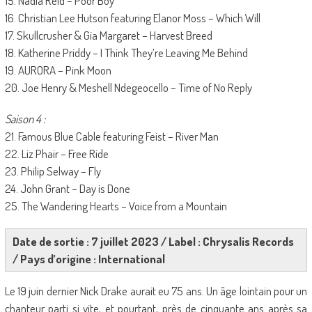
15. Nadia Reid – Poor Boy
16. Christian Lee Hutson featuring Elanor Moss – Which Will
17. Skullcrusher & Gia Margaret – Harvest Breed
18. Katherine Priddy – I Think They’re Leaving Me Behind
19. AURORA – Pink Moon
20. Joe Henry & Meshell Ndegeocello – Time of No Reply
Saison 4 :
21. Famous Blue Cable featuring Feist – River Man
22. Liz Phair – Free Ride
23. Philip Selway – Fly
24. John Grant – Day is Done
25. The Wandering Hearts – Voice from a Mountain
Date de sortie : 7 juillet 2023 / Label : Chrysalis Records
/ Pays d’origine : International
Le 19 juin dernier Nick Drake aurait eu 75 ans. Un âge lointain pour un
chanteur parti si vite, et pourtant, près de cinquante ans après sa