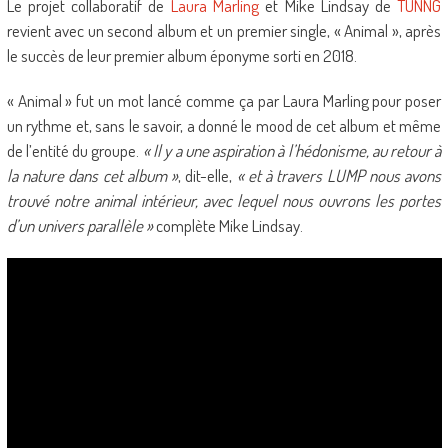
Le projet collaboratif de
Laura Marling
et Mike Lindsay de
TUNNG
revient avec un second album et un premier single, « Animal », après
le succès de leur premier album éponyme sorti en 2018.
« Animal » fut un mot lancé comme ça par Laura Marling pour poser
un rythme et, sans le savoir, a donné le mood de cet album et même
de l’entité du groupe.
« Il y a une aspiration à l’hédonisme, au retour à
la nature dans cet album »
, dit-elle,
« et à travers LUMP nous avons
trouvé notre animal intérieur, avec lequel nous ouvrons les portes
d’un univers parallèle »
complète Mike Lindsay.