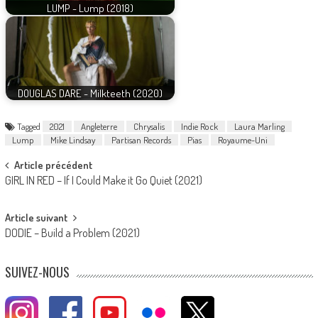
LUMP - Lump (2018)
DOUGLAS DARE - Milkteeth (2020)
Tagged
2021
Angleterre
Chrysalis
Indie Rock
Laura Marling
Lump
Mike Lindsay
Partisan Records
Pias
Royaume-Uni
Post
Article précédent
GIRL IN RED – If I Could Make it Go Quiet (2021)
navigation
Article suivant
DODIE – Build a Problem (2021)
SUIVEZ-NOUS