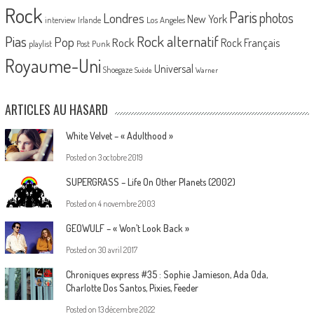
Rock
Paris
Londres
photos
New York
Los Angeles
interview
Irlande
Pias
Rock alternatif
Pop
Rock
Rock Français
playlist
Post Punk
Royaume-Uni
Universal
Shoegaze
Suède
Warner
ARTICLES AU HASARD
White Velvet – « Adulthood »
Posted on
3 octobre 2019
SUPERGRASS – Life On Other Planets (2002)
Posted on
4 novembre 2003
GEOWULF – « Won’t Look Back »
Posted on
30 avril 2017
Chroniques express #35 : Sophie Jamieson, Ada Oda,
Charlotte Dos Santos, Pixies, Feeder
Posted on
13 décembre 2022