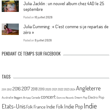
Julia Jacklin : un nouvel album chez 4AD le 25
septembre
Posted on
10 juillet 2026
Julia Cumming : « C’est comme si je repartais de
zéro »
Posted on
9 juillet 2026
PENDANT CE TEMPS SUR FACEBOOK
TAGS
Angleterre
2017
2016
2018
2019
2020
2021
2022
2023
2011
2012
2024
concert
Electro Pop
Australie
Canada
Beggars
Dream Pop
Britpop
Domino Records
Indie
Etats-Unis
Indie Pop
France
Indie Folk
Folk