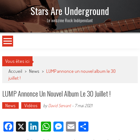
Stars Are Underground
Le webzine Rock Indépendant
Vous êtes ici
Accueil
>
News
>
LUMP annonce un nouvel album le 30
juillet !
LUMP Annonce Un Nouvel Album Le 30 Juillet !
News
Vidéos
by
David Servant
-
7 mai 2021
Facebook
X
LinkedIn
WhatsApp
Messenger
Email
Partager