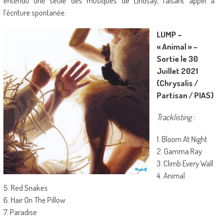
entendu une seule des musiques de Lindsay, faisant appel à
l’écriture spontanée.
LUMP –
« Animal » –
Sortie le 30
Juillet 2021
(Chrysalis /
Partisan / PIAS)
Tracklisting :
1. Bloom At Night
2. Gamma Ray
3. Climb Every Wall
4. Animal
5. Red Snakes
6. Hair On The Pillow
7. Paradise