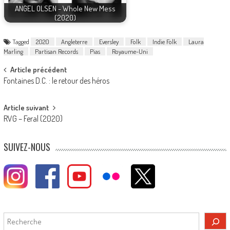
ANGEL OLSEN - Whole New Mess
(2020)
Tagged
2020
Angleterre
Eversley
Folk
Indie Folk
Laura
Marling
Partisan Records
Pias
Royaume-Uni
Post
Article précédent
Fontaines D.C. : le retour des héros
navigation
Article suivant
RVG – Feral (2020)
SUIVEZ-NOUS
Rechercher