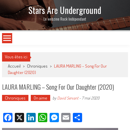
Stars Are Underground
Le webzine Rock Indépendant
Vous êtes ici
Accueil
>
Chroniques
>
LAURA MARLING – Song For Our
Daughter (2020)
LAURA MARLING – Song For Our Daughter (2020)
Chroniques
On aime
by
David Servant
-
7 mai 2020
Facebook
X
LinkedIn
WhatsApp
Messenger
Email
Partager