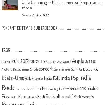
Julia Cumming : « C’est comme si je repartais de
zéro »
Posted on
9 juillet 2026
PENDANT CE TEMPS SUR FACEBOOK
TAGS
Angleterre
2017
2016
2018
2019
2020
2021
2022
2023
2011
2012
2024
concert
Electro Pop
Australie
Canada
Beggars
Dream Pop
Britpop
Domino Records
Indie
Etats-Unis
Indie Pop
France
Indie Folk
Folk
Rock
Paris
Londres
photos
New York
Los Angeles
interview
Irlande
Pias
Rock alternatif
Pop
Rock
Rock Français
playlist
Post Punk
Royaume-Uni