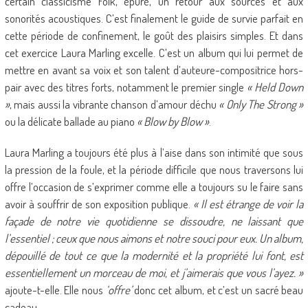
certain classicisme Folk, épuré, un retour aux sources et aux
sonorités acoustiques. C’est finalement le guide de survie parfait en
cette période de confinement, le goût des plaisirs simples. Et dans
cet exercice Laura Marling excelle. C’est un album qui lui permet de
mettre en avant sa voix et son talent d’auteure-compositrice hors-
pair avec des titres forts, notamment le premier single
« Held Down
»
, mais aussi la vibrante chanson d’amour déchu
« Only The Strong »
ou la délicate ballade au piano
« Blow by Blow »
.
Laura Marling a toujours été plus à l’aise dans son intimité que sous
la pression de la foule, et la période difficile que nous traversons lui
offre l’occasion de s’exprimer comme elle a toujours su le faire sans
avoir à souffrir de son exposition publique.
« Il est étrange de voir la
façade de notre vie quotidienne se dissoudre, ne laissant que
l’essentiel ; ceux que nous aimons et notre souci pour eux. Un album,
dépouillé de tout ce que la modernité et la propriété lui font, est
essentiellement un morceau de moi, et j’aimerais que vous l’ayez. »
ajoute-t-elle. Elle nous
‘offre’
donc cet album, et c’est un sacré beau
cadeau…