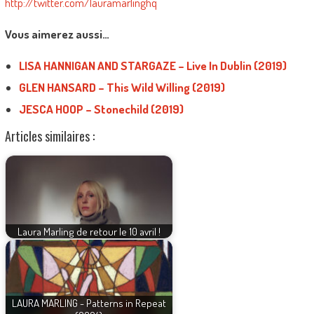
http://twitter.com/lauramarlinghq
Vous aimerez aussi…
LISA HANNIGAN AND STARGAZE – Live In Dublin (2019)
GLEN HANSARD – This Wild Willing (2019)
JESCA HOOP – Stonechild (2019)
Articles similaires :
Laura Marling de retour le 10 avril !
LAURA MARLING - Patterns in Repeat