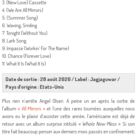
3. (New Love) Cassette
4. (We Are All Mirrors)
5. (Summer Song)
6. Waving, Smiling
7. Tonight (Without You)
8. Lark Song
9. Impasse (Workin’ For The Name)
10. Chance (Forever Love)
11. What It Is (What It Is)
Date de sortie : 28 août 2020 / Label : Jagjaguwar /
Pays d’origine : Etats-Unis
Plus rien n’arrête Angel Olsen. A peine un an après la sortie de
l’album
« All Mirrors »
et l’une des rares tournées auxquelles nous
avons eu le plaisir d’assister cette année, l’américaine est déjà de
retour avec un album surprise intitulé
« Whole New Mess »
. Si son
titre fait beaucoup penser aux derniers mois passés en confinement,