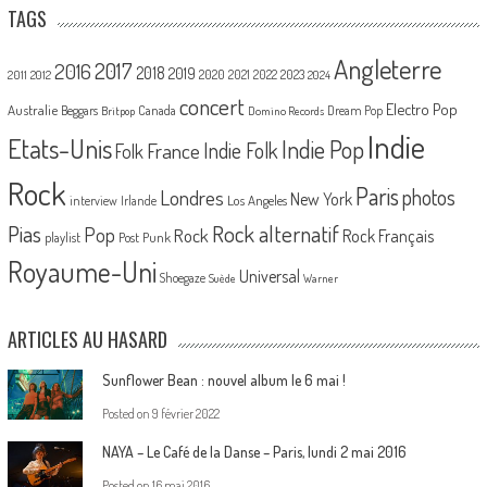
TAGS
Angleterre
2017
2016
2018
2019
2020
2021
2022
2023
2011
2012
2024
concert
Electro Pop
Australie
Canada
Beggars
Dream Pop
Britpop
Domino Records
Indie
Etats-Unis
Indie Pop
France
Indie Folk
Folk
Rock
Paris
Londres
photos
New York
Los Angeles
interview
Irlande
Pias
Rock alternatif
Pop
Rock
Rock Français
playlist
Post Punk
Royaume-Uni
Universal
Shoegaze
Suède
Warner
ARTICLES AU HASARD
Sunflower Bean : nouvel album le 6 mai !
Posted on
9 février 2022
NAYA – Le Café de la Danse – Paris, lundi 2 mai 2016
Posted on
16 mai 2016