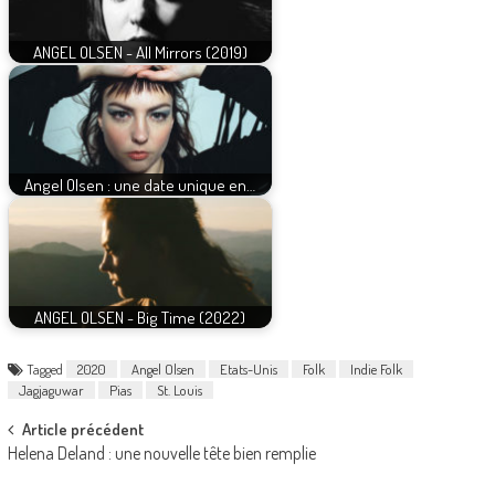
ANGEL OLSEN - All Mirrors (2019)
Angel Olsen : une date unique en…
ANGEL OLSEN - Big Time (2022)
Tagged
2020
Angel Olsen
Etats-Unis
Folk
Indie Folk
Jagjaguwar
Pias
St. Louis
Post
Article précédent
Helena Deland : une nouvelle tête bien remplie
navigation