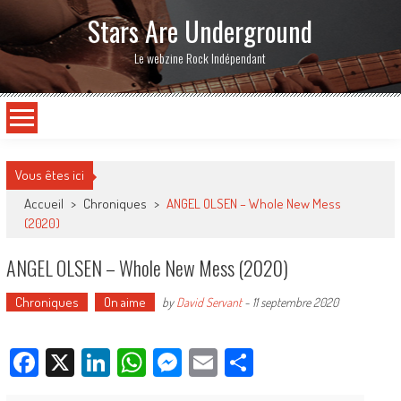
Stars Are Underground
Le webzine Rock Indépendant
Vous êtes ici
Accueil
>
Chroniques
>
ANGEL OLSEN – Whole New Mess
(2020)
ANGEL OLSEN – Whole New Mess (2020)
Chroniques
On aime
by
David Servant
-
11 septembre 2020
Facebook
X
LinkedIn
WhatsApp
Messenger
Email
Partager