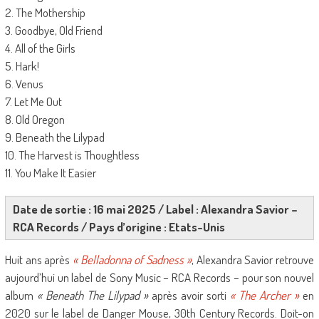
2. The Mothership
3. Goodbye, Old Friend
4. All of the Girls
5. Hark!
6. Venus
7. Let Me Out
8. Old Oregon
9. Beneath the Lilypad
10. The Harvest is Thoughtless
11. You Make It Easier
Date de sortie : 16 mai 2025 / Label : Alexandra Savior –
RCA Records / Pays d’origine : Etats-Unis
Huit ans après
« Belladonna of Sadness »
, Alexandra Savior retrouve
aujourd’hui un label de Sony Music – RCA Records – pour son nouvel
album
« Beneath The Lilypad »
après avoir sorti
« The Archer »
en
2020 sur le label de Danger Mouse, 30th Century Records. Doit-on