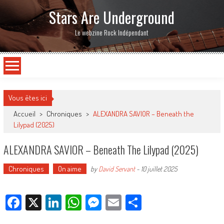
Stars Are Underground
Le webzine Rock Indépendant
Vous êtes ici
Accueil
>
Chroniques
>
ALEXANDRA SAVIOR – Beneath the
Lilypad (2025)
ALEXANDRA SAVIOR – Beneath The Lilypad (2025)
Chroniques
On aime
by
David Servant
-
10 juillet 2025
Facebook
X
LinkedIn
WhatsApp
Messenger
Email
Partager