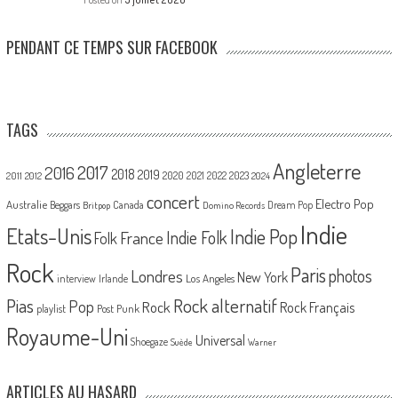
PENDANT CE TEMPS SUR FACEBOOK
TAGS
Angleterre
2017
2016
2018
2019
2020
2021
2022
2023
2011
2012
2024
concert
Electro Pop
Australie
Canada
Beggars
Dream Pop
Britpop
Domino Records
Indie
Etats-Unis
Indie Pop
France
Indie Folk
Folk
Rock
Paris
Londres
photos
New York
Los Angeles
interview
Irlande
Pias
Rock alternatif
Pop
Rock
Rock Français
playlist
Post Punk
Royaume-Uni
Universal
Shoegaze
Suède
Warner
ARTICLES AU HASARD