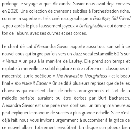
prolonge le voyage auquel Alexandra Savior nous avait déjà conviés
en 2020. Une collection de chansons subtiles à l’orchestration riche,
comme la superbe et très cinématographique
« Goodbye, Old Friend
»
, peu après le plus faussement joyeux
« Unforgivable »
qui donne le
ton de l’album, avec ses cuivres et ses cordes.
Le chant délicat d’Alexandra Savior apporte aussi tout son sel à ce
nouvel opus qui lorgne parfois vers un Jazz vocal estampillé 50 ‘s sur
« Venus »
, un peu à la manière de Laufey. Elle prend son temps et
exploite à merveille ce subtil équilibre entre références classiques et
modernité, sur le poétique
« The Hravest is Thoughtless »
et le beau
final
« You Make it Easier »
. On se dit à plusieurs reprises que de telles
chansons qui excellent dans de riches arrangements et l’art de la
mélodie parfaite auraient pu être écrites par Burt Bacharach.
Alexandra Savior est une perle rare dont seul un timing malheureux
peut expliquer le manque de succès à plus grande échelle. Si ce n’est
déjà fait, nous vous invitons urgemment à succomber à la grâce de
ce nouvel album totalement envoûtant. Un disque somptueux bien