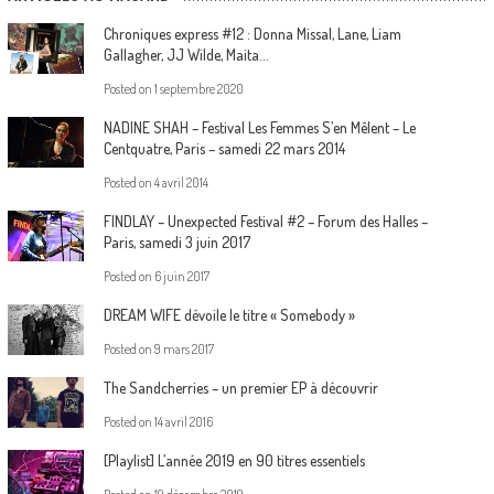
Chroniques express #12 : Donna Missal, Lane, Liam
Gallagher, JJ Wilde, Maita…
Posted on
1 septembre 2020
NADINE SHAH – Festival Les Femmes S’en Mêlent – Le
Centquatre, Paris – samedi 22 mars 2014
Posted on
4 avril 2014
FINDLAY – Unexpected Festival #2 – Forum des Halles –
Paris, samedi 3 juin 2017
Posted on
6 juin 2017
DREAM WIFE dévoile le titre « Somebody »
Posted on
9 mars 2017
The Sandcherries – un premier EP à découvrir
Posted on
14 avril 2016
[Playlist] L’année 2019 en 90 titres essentiels