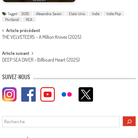
Tagged
2025
Alexandra Savior
Etats-Unis
Indie
Indie Pop
Portland
RCA
Post
Article précédent
THE VELVETEERS – A Million Knives (2025)
navigation
Article suivant
DEEP SEA DIVER – Billboard Heart (2025)
SUIVEZ-NOUS
Rechercher