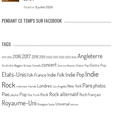
Posted on
9 juillet 2026
PENDANT CE TEMPS SUR FACEBOOK
TAGS
Angleterre
2017
2016
2018
2019
2020
2021
2022
2023
2011
2012
2024
concert
Electro Pop
Australie
Canada
Beggars
Dream Pop
Britpop
Domino Records
Indie
Etats-Unis
Indie Pop
France
Indie Folk
Folk
Rock
Paris
Londres
photos
New York
Los Angeles
interview
Irlande
Pias
Rock alternatif
Pop
Rock
Rock Français
playlist
Post Punk
Royaume-Uni
Universal
Shoegaze
Suède
Warner