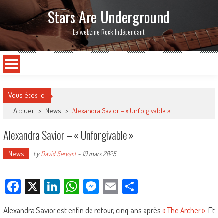
Stars Are Underground
Le webzine Rock Indépendant
Vous êtes ici
Accueil
>
News
>
Alexandra Savior – « Unforgivable »
Alexandra Savior – « Unforgivable »
News
by
David Servant
-
19 mars 2025
Facebook
X
LinkedIn
WhatsApp
Messenger
Email
Partager
Alexandra Savior est enfin de retour, cinq ans après
« The Archer »
. Et