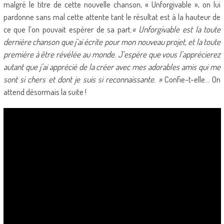
malgré le titre de cette nouvelle chanson, « Unforgivable », on lui
pardonne sans mal cette attente tant le résultat est à la hauteur de
ce que l’on pouvait espérer de sa part.
« Unforgivable est la toute
dernière chanson que j’ai écrite pour mon nouveau projet, et la toute
première à être révélée au monde. J’espère que vous l’apprécierez
autant que j’ai apprécié de la créer avec mes adorables amis qui me
sont si chers et dont je suis si reconnaissante. »
Confie-t-elle… On
attend désormais la suite !