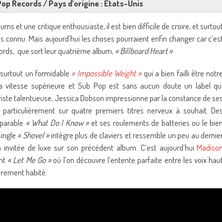
 Pop Records / Pays d’origine : Etats-Unis
s et une critique enthousiaste, il est bien difficile de croire, et surtou
 connu. Mais aujourd’hui les choses pourraient enfin changer car c’es
cords, que sort leur quatrième album,
« Billboard Heart »
.
 surtout un formidable
« Impossible Weight »
qui a bien failli être notr
 vitesse supérieure et Sub Pop est sans aucun doute un label qu
riste talentueuse, Jessica Dobson impressionne par la constance de se
t particulièrement sur quatre premiers titres nerveux à souhait. De
mparable
« What Do I Know »
et ses roulements de batteries ou le bie
single
« Shovel »
intègre plus de claviers et ressemble un peu au dernie
n invitée de luxe sur son précédent album. C’est aujourd’hui
Madiso
ant
« Let Me Go »
où l’on découvre l’entente parfaite entre les voix hau
èrement habité.