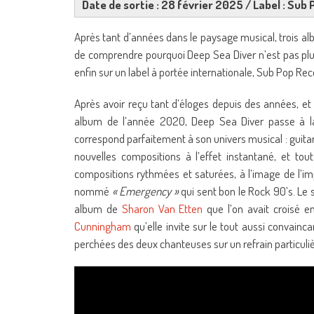
Date de sortie : 28 février 2025 / Label : Sub
Après tant d’années dans le paysage musical, trois album
de comprendre pourquoi Deep Sea Diver n’est pas plus
enfin sur un label à portée internationale, Sub Pop Re
Après avoir reçu tant d’éloges depuis des années, et
album de l’année 2020, Deep Sea Diver passe à la
correspond parfaitement à son univers musical : guita
nouvelles compositions à l’effet instantané, et tou
compositions rythmées et saturées, à l’image de l’i
nommé
« Emergency »
qui sent bon le Rock 90’s. Le 
album de
Sharon Van Etten
que l’on avait croisé e
Cunningham
qu’elle invite sur le tout aussi convainc
perchées des deux chanteuses sur un refrain particuli