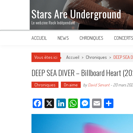
Stars Are Underground
Le webzine Rock Indépendant
ACCUEIL
NEWS
CHRONIQUES
CONCERT
Vous êtes ici
Accueil
>
Chroniques
>
DEEP SEA DI
DEEP SEA DIVER – Billboard Heart (2
Chroniques
On aime
by
David Servant
-
20 mars 20
Facebook
X
LinkedIn
WhatsApp
Messenger
Email
Parta