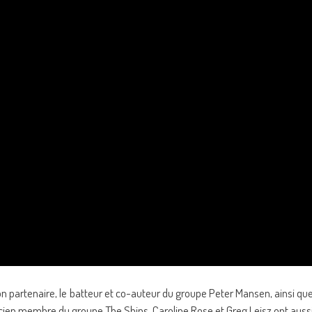
on partenaire, le batteur et co-auteur du groupe Peter Mansen, ainsi qu
ncien membre du groupe The Shins, Caroline Rose et Greg Leisz ont auss