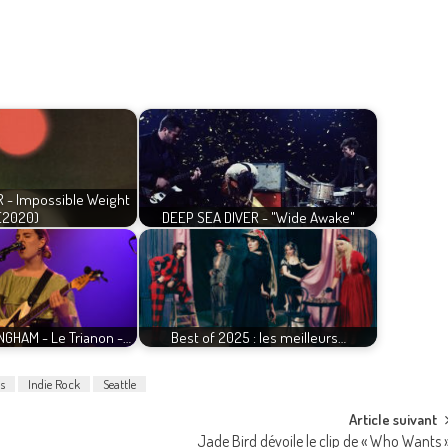
 - Impossible Weight
(2020)
DEEP SEA DIVER - "Wide Awake"
GHAM - Le Trianon -…
Best of 2025 : les meilleurs…
s
Indie Rock
Seattle
Article suivant
Jade Bird dévoile le clip de « Who Wants 