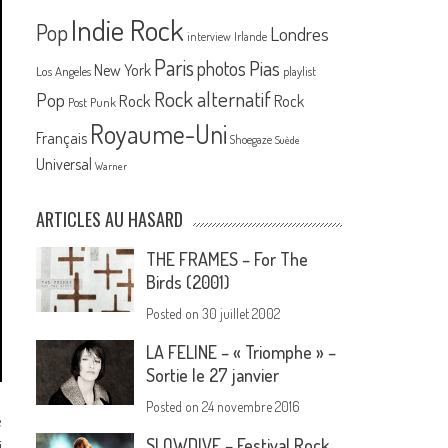
Indie Rock
Pop
Londres
interview
Irlande
Paris
Pias
photos
New York
Los Angeles
playlist
Rock alternatif
Pop
Rock
Rock
Post Punk
Royaume-Uni
Français
Shoegaze
Suède
Universal
Warner
ARTICLES AU HASARD
THE FRAMES – For The
Birds (2001)
Posted on
30 juillet 2002
LA FELINE – « Triomphe » –
Sortie le 27 janvier
Posted on
24 novembre 2016
e
SLOWDIVE – Festival Rock
i