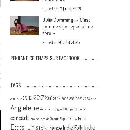
Posted on
10 juillet 2026
t
Julia Cumming : « C’est
t
comme si je repartais de
zéro »
e
Posted on
9 juillet 2026
i
s
PENDANT CE TEMPS SUR FACEBOOK
s
n
r
TAGS
n
t
2017
2016
2018
2019
2020
2021
2022
2023
2011
2012
2024
Angleterre
Australie
Canada
Beggars
Britpop
concert
Electro Pop
Dream Pop
Domino Records
Etats-Unis
Indie
France
Indie Folk
Folk