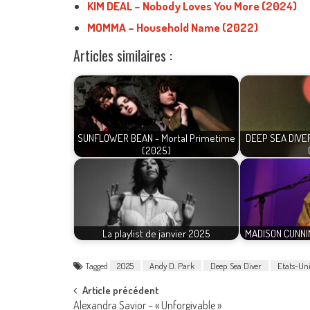
KIM DEAL – Nobody Loves You More (2024)
MOMMA – Household Name (2022)
Articles similaires :
SUNFLOWER BEAN - Mortal Primetime
DEEP SEA DIVER
(2025)
La playlist de janvier 2025
MADISON CUNNIN
Tagged
2025
Andy D. Park
Deep Sea Diver
Etats-Uni
Post
Article précédent
Alexandra Savior – « Unforgivable »