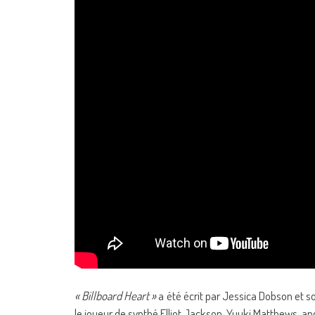
« Billboard Heart »
a été écrit par Jessica Dobson et s
le joueur de synthé Elliot Jackson. Yuuki Matthews, a