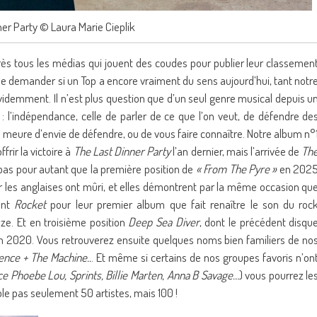
ner Party © Laura Marie Cieplik
rès tous les médias qui jouent des coudes pour publier leur classemen
e demander si un Top a encore vraiment du sens aujourd’hui, tant notr
videmment. Il n’est plus question que d’un seul genre musical depuis u
l’indépendance, celle de parler de ce que l’on veut, de défendre de
n meure d’envie de défendre, ou de vous faire connaître. Notre album n°
frir la victoire à
The Last Dinner Party
l’an dernier, mais l’arrivée de
Th
pas pour autant que la première position de
« From The Pyre »
en 202
r les anglaises ont mûri, et elles démontrent par la même occasion qu
ent
Rocket
pour leur premier album que fait renaître le son du roc
ze. Et en troisième position
Deep Sea Diver
, dont le précédent disqu
en 2020. Vous retrouverez ensuite quelques noms bien familiers de no
rence + The Machine..
. Et même si certains de nos groupes favoris n’on
ce Phoebe Lou, Sprints, Billie Marten, Anna B Savage…
) vous pourrez le
ble pas seulement 50 artistes, mais 100 !