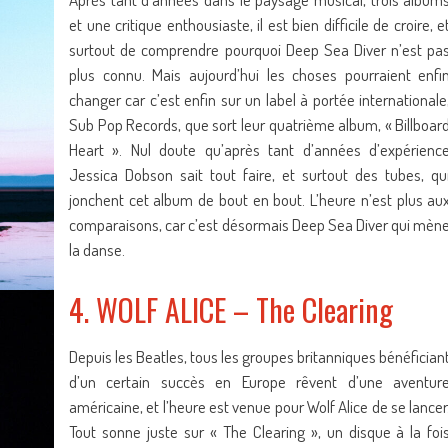
et une critique enthousiaste, il est bien difficile de croire, e
surtout de comprendre pourquoi Deep Sea Diver n’est pa
plus connu. Mais aujourd’hui les choses pourraient enfi
changer car c’est enfin sur un label à portée internationale
Sub Pop Records, que sort leur quatrième album, « Billboar
Heart ». Nul doute qu’après tant d’années d’expérienc
Jessica Dobson sait tout faire, et surtout des tubes, qu
jonchent cet album de bout en bout. L’heure n’est plus au
comparaisons, car c’est désormais Deep Sea Diver qui mèn
la danse.
4. WOLF ALICE – The Clearing
Depuis les Beatles, tous les groupes britanniques bénéfician
d’un certain succès en Europe rêvent d’une aventur
américaine, et l’heure est venue pour Wolf Alice de se lancer
Tout sonne juste sur « The Clearing », un disque à la foi