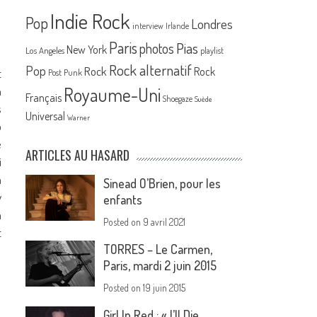
Indie Rock
Pop
Londres
interview
Irlande
Paris
Pias
photos
New York
Los Angeles
playlist
Rock alternatif
Pop
Rock
Rock
t
Post Punk
Royaume-Uni
n
Français
Shoegaze
Suède
s
Universal
Warner
o
e
ARTICLES AU HASARD
i
a
Sinead O’Brien, pour les
y
enfants
m
Posted on
9 avril 2021
t
TORRES – Le Carmen,
Paris, mardi 2 juin 2015
Posted on
19 juin 2015
Girl In Red : « I’ll Die