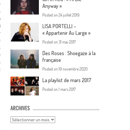
e
Anyway »
s
Posted on
24 juillet 2019
n
i
LISA PORTELLI –
r
« Appartenir Au Large »
é
Posted on
31 mai 2017
s
Des Roses : Shoegaze à la
«
française
s
t
Posted on
19 novembre 2020
La playlist de mars 2017
Posted on
1 mars 2017
ARCHIVES
Archives
s