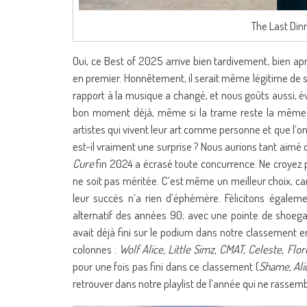
The Last Din
Oui, ce Best of 2025 arrive bien tardivement, bien ap
en premier. Honnêtement, il serait même légitime de s
rapport à la musique a changé, et nous goûts aussi, é
bon moment déjà, même si la trame reste la même : 
artistes qui vivent leur art comme personne et que l’o
est-il vraiment une surprise ? Nous aurions tant aimé of
Cure
fin 2024 a écrasé toute concurrence. Ne croyez 
ne soit pas méritée. C’est même un meilleur choix, ca
leur succès n’a rien d’éphémère. Félicitons égalem
alternatif des années 90; avec une pointe de shoega
avait déjà fini sur le podium dans notre classement 
colonnes :
Wolf Alice, Little Simz, CMAT, Celeste, Flo
pour une fois pas fini dans ce classement (
Shame, Ali
retrouver dans notre playlist de l’année qui ne rassem