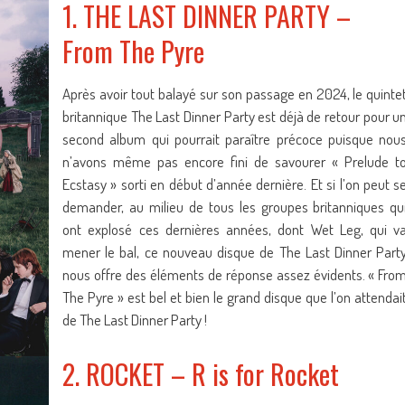
1. THE LAST DINNER PARTY –
From The Pyre
Après avoir tout balayé sur son passage en 2024, le quinte
britannique The Last Dinner Party est déjà de retour pour u
second album qui pourrait paraître précoce puisque nou
n’avons même pas encore fini de savourer « Prelude t
Ecstasy » sorti en début d’année dernière. Et si l’on peut s
demander, au milieu de tous les groupes britanniques qu
ont explosé ces dernières années, dont Wet Leg, qui v
mener le bal, ce nouveau disque de The Last Dinner Part
nous offre des éléments de réponse assez évidents. « Fro
The Pyre » est bel et bien le grand disque que l’on attendai
de The Last Dinner Party !
2. ROCKET – R is for Rocket