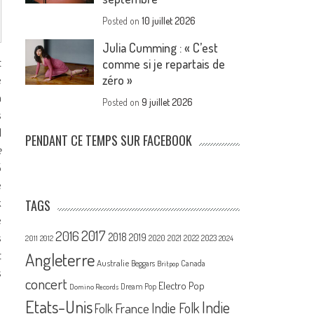
Posted on
10 juillet 2026
Julia Cumming : « C’est
t
comme si je repartais de
e
zéro »
n
Posted on
9 juillet 2026
s
1
PENDANT CE TEMPS SUR FACEBOOK
e
5
e
k
TAGS
e
2017
2016
s
2018
2019
2020
2021
2022
2023
2011
2012
2024
t
Angleterre
Australie
Canada
Beggars
Britpop
s
concert
Electro Pop
Dream Pop
Domino Records
Etats-Unis
Indie
France
Indie Folk
Folk