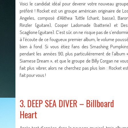
Voici le candidat idéal pour devenir votre nouveau group
préféré ! Rocket est un groupe américain originaire de Lo
Angeles, composé d’Alithea Tuttle (chant, basse), Baro
Rinzler (guitare), Cooper Ladomade (batterie) et Des
Scaglione (guitare). C’est sûr, on ne risque pas de s’endormi
à l’écoute de ce fougueux premier album, le volume pouss
bien à fond. Si vous étiez fans des Smashing Pumpkin
pendant les années 90, plus particulièrement de l’album 
Siamese Dream », et que le groupe de Billy Corgan ne vou
fait plus vibrer, alors ne cherchez pas plus loin : Rocket es
fait pour vous !
3. DEEP SEA DIVER – Billboard
Heart
Après tant d’années dans le paysage musical, trois album