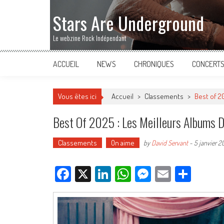
Stars Are Underground
Le webzine Rock Indépendant
ACCUEIL
NEWS
CHRONIQUES
CONCERT
Vous êtes ici
Accueil
>
Classements
>
Best of 2
Best Of 2025 : Les Meilleurs Albums D
Classements
On aime
by
David Servant
-
5 janvier 2
Facebook
X
LinkedIn
WhatsApp
Messenger
Email
Parta