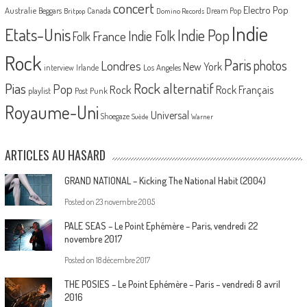
concert
Electro Pop
Australie
Canada
Beggars
Dream Pop
Britpop
Domino Records
Indie
Etats-Unis
Indie Pop
France
Indie Folk
Folk
Rock
Paris
Londres
photos
New York
Los Angeles
interview
Irlande
Pias
Rock alternatif
Pop
Rock
Rock Français
playlist
Post Punk
Royaume-Uni
Universal
Shoegaze
Suède
Warner
ARTICLES AU HASARD
GRAND NATIONAL – Kicking The National Habit (2004)
Posted on
23 novembre 2005
PALE SEAS – Le Point Ephémère – Paris, vendredi 22
novembre 2017
Posted on
18 décembre 2017
THE POSIES – Le Point Ephémère – Paris – vendredi 8 avril
2016