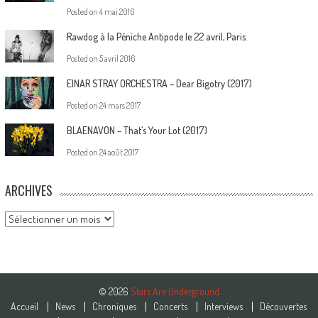
Posted on
4 mai 2016
Rawdog à la Péniche Antipode le 22 avril, Paris.
Posted on
5 avril 2016
EINAR STRAY ORCHESTRA – Dear Bigotry (2017)
Posted on
24 mars 2017
BLAENAVON – That’s Your Lot (2017)
Posted on
24 août 2017
ARCHIVES
Archives
© 2026
Stars Are Underground
Accueil
News
Chroniques
Concerts
Interviews
Découvertes