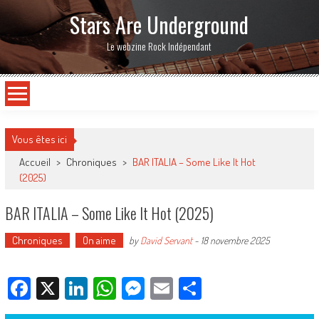
Stars Are Underground
Le webzine Rock Indépendant
Vous êtes ici
Accueil
>
Chroniques
>
BAR ITALIA – Some Like It Hot
(2025)
BAR ITALIA – Some Like It Hot (2025)
Chroniques
On aime
by
David Servant
-
18 novembre 2025
Facebook
X
LinkedIn
WhatsApp
Messenger
Email
Partager