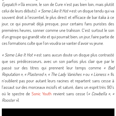
Eyepatch »
(là encore, le son de Cure n’est pas bien loin, mais plutôt
celui de leurs débuts).
« Some Like It Hot »
est un disque tendu qui va
souvent droit à l’essentiel, le plus direct et efficace de bar italia à ce
jour, ce qui pourrait déjà presque, pour certains fans puristes des
premières heures, sonner comme une trahison. C’est surtout le son
d’un groupe qui grandit vite et qui pourrait bien, un jour, faire partie de
ces formations culte que l’on voudra se vanter d’avoir vu jeune.
« Some Like It Hot »
est sans aucun doute un disque plus contrasté
que ses prédécesseurs, avec un son parfois plus clair que par le
passé sur des titres qui prennent leur temps comme
« Bad
Reputation », « Plastered », « The Lady Vanishes »
ou
« Lioness »
. Ils
n’oublient pas pour autant leurs racines et repartent sans cesse à
l’assaut sur des morceaux incisifs et saturé, dans un esprit très 90’s
où le spectre de
Sonic Youth
revient sans cesse (
« Cowbella », «
Rooster »
).