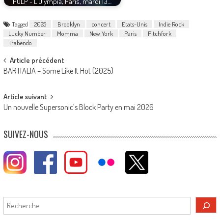
PULP - L'Olympia, Paris, mardi 13…
Tagged
2025
Brooklyn
concert
Etats-Unis
Indie Rock
Lucky Number
Momma
New York
Paris
Pitchfork
Trabendo
Post
Article précédent
BAR ITALIA – Some Like It Hot (2025)
navigation
Article suivant
Un nouvelle Supersonic’s Block Party en mai 2026
SUIVEZ-NOUS
Rechercher