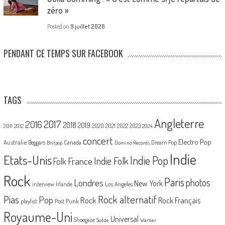
zéro »
Posted on
9 juillet 2026
PENDANT CE TEMPS SUR FACEBOOK
TAGS
Angleterre
2017
2016
2018
2019
2020
2021
2022
2023
2011
2012
2024
concert
Electro Pop
Australie
Canada
Beggars
Dream Pop
Britpop
Domino Records
Indie
Etats-Unis
Indie Pop
France
Indie Folk
Folk
Rock
Paris
Londres
photos
New York
Los Angeles
interview
Irlande
Pias
Rock alternatif
Pop
Rock
Rock Français
playlist
Post Punk
Royaume-Uni
Universal
Shoegaze
Suède
Warner