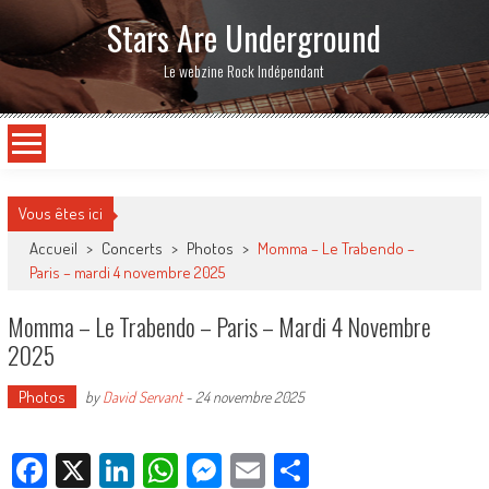
Stars Are Underground
Le webzine Rock Indépendant
Vous êtes ici
Accueil
>
Concerts
>
Photos
>
Momma – Le Trabendo –
Paris – mardi 4 novembre 2025
Momma – Le Trabendo – Paris – Mardi 4 Novembre
2025
Photos
by
David Servant
-
24 novembre 2025
Facebook
X
LinkedIn
WhatsApp
Messenger
Email
Partager