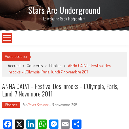
Stars Are Underground
Le webzine Rock Indépendant
Vous êtes ici
Accueil
>
Concerts
>
Photos
>
ANNA CALVI – Festival des
Inrocks – L’Olympia, Paris, lundi 7 novembre 2011
ANNA CALVI – Festival Des Inrocks – L’Olympia, Paris,
Lundi 7 Novembre 2011
Photos
by
David Servant
-
9 novembre 2011
Facebook
X
LinkedIn
WhatsApp
Messenger
Email
Partager