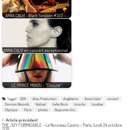
ANNA CALVI - Black Session #322 -…
ANNA CALVI en concert exceptionnel…
LE PRINCE MIIAOU - "Closure"
Tagged
2011
Alias Production
Angleterre
Anna Calvi
concert
Domino Records
Festival
Indie Rock
Inrocks
Londres
Olympia
Paris
photos
Royaume-Uni
Post
Article précédent
THE JOY FORMIDABLE – Le Nouveau Casino – Paris, lundi 24 octobre
2011