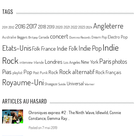
TAGS
Angleterre
2017
2016
2018
2019
2020
2021
2022
2023
2011
2012
2024
concert
Electro Pop
Australie
Canada
Beggars
Dream Pop
Britpop
Domino Records
Indie
Etats-Unis
Indie Pop
France
Indie Folk
Folk
Rock
Paris
Londres
photos
New York
Los Angeles
interview
Irlande
Pias
Rock alternatif
Pop
Rock
Rock Français
playlist
Post Punk
Royaume-Uni
Universal
Shoegaze
Suède
Warner
ARTICLES AU HASARD
Chroniques express #2 : The Ninth Wave, Idlewild, Connie
Constance, Gemma Ray…
Posted on
7 mai 2019