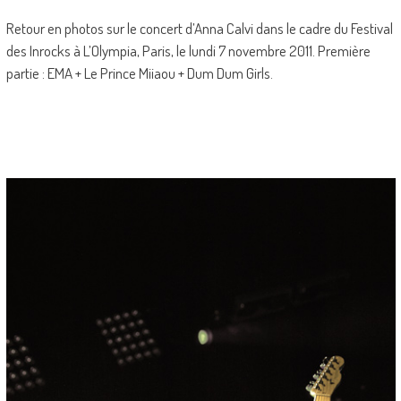
Retour en photos sur le concert d’Anna Calvi dans le cadre du Festival
des Inrocks à L’Olympia, Paris, le lundi 7 novembre 2011. Première
partie : EMA + Le Prince Miiaou + Dum Dum Girls.