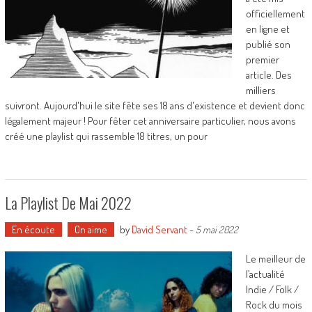
officiellement
en ligne et
publié son
premier
article. Des
milliers
suivront. Aujourd'hui le site fête ses 18 ans d'existence et devient donc
légalement majeur ! Pour fêter cet anniversaire particulier, nous avons
créé une playlist qui rassemble 18 titres, un pour
La Playlist De Mai 2022
En écoute
On aime
by
David Servant
-
5 mai 2022
Le meilleur de
l’actualité
Indie / Folk /
Rock du mois