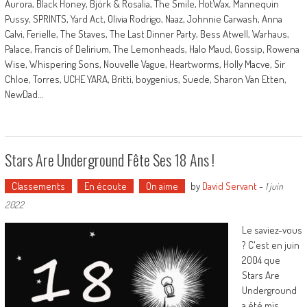
Aurora, Black Honey, Björk & Rosalia, The Smile, HotWax, Mannequin
Pussy, SPRINTS, Yard Act, Olivia Rodrigo, Naaz, Johnnie Carwash, Anna
Calvi, Ferielle, The Staves, The Last Dinner Party, Bess Atwell, Warhaus,
Palace, Francis of Delirium, The Lemonheads, Halo Maud, Gossip, Rowena
Wise, Whispering Sons, Nouvelle Vague, Heartworms, Holly Macve, Sir
Chloe, Torres, UCHE YARA, Britti, boygenius, Suede, Sharon Van Etten,
NewDad…
Stars Are Underground Fête Ses 18 Ans !
Classements
En écoute
On aime
by
David Servant
-
1 juin
2022
Le saviez-vous
? C'est en juin
2004 que
Stars Are
Underground
a été mis