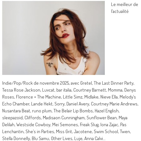
Le meilleur de
l’actualité
Indie/Pop/Rock de novembre 2025, avec Gretel, The Last Dinner Party,
Tessa Rose Jackson, Luvcat, bar italia, Courtney Barnett, Momma, Denys
Roses, Florence + The Machine, Little Simz, Midlake, Nieve Ella, Melody’s
Echo Chamber, Lande Hekt, Sorry, Daniel Avery, Courtney Marie Andrews,
Nusantara Beat, runo plum, The Belair Lip Bombs, Hazel English,
sleepazoid, Cliffords, Madisaon Cunningham, Sunflower Bean, Maya
Delilah, Westside Cowboy, Mei Semones, Freak Slug, Iona Zajac, Pas
Lenchantin, She’s in Parties, Miss Grit, Jacotene, Swim School, Twen,
Stella Donnelly, Blu Samu, Other Lives, Luje, Anna Calvi…