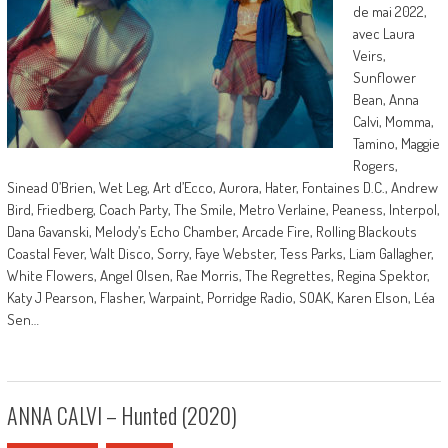
de mai 2022,
avec Laura
Veirs,
Sunflower
Bean, Anna
Calvi, Momma,
Tamino, Maggie
Rogers,
Sinead O’Brien, Wet Leg, Art d’Ecco, Aurora, Hater, Fontaines D.C., Andrew
Bird, Friedberg, Coach Party, The Smile, Metro Verlaine, Peaness, Interpol,
Dana Gavanski, Melody’s Echo Chamber, Arcade Fire, Rolling Blackouts
Coastal Fever, Walt Disco, Sorry, Faye Webster, Tess Parks, Liam Gallagher,
White Flowers, Angel Olsen, Rae Morris, The Regrettes, Regina Spektor,
Katy J Pearson, Flasher, Warpaint, Porridge Radio, SOAK, Karen Elson, Léa
Sen…
ANNA CALVI – Hunted (2020)