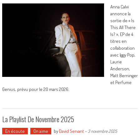
Anna Calvi
annonce la
sortie de « Is
This All There
Is? », EP de 4
titres en
collaboration
avec Iggy Pop,
Laurie
Anderson,
Matt Berninger
et Perfume
Genius, prévu pour le 20 mars 2026.
La Playlist De Novembre 2025
En écoute
On aime
by
David Servant
-
3 novembre 2025