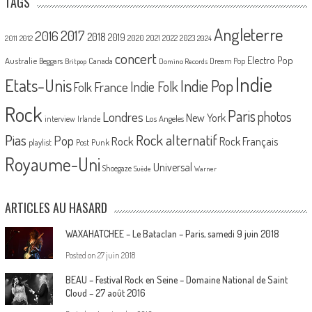
TAGS
Angleterre
2017
2016
2018
2019
2020
2021
2022
2023
2011
2012
2024
concert
Electro Pop
Australie
Canada
Beggars
Dream Pop
Britpop
Domino Records
Indie
Etats-Unis
Indie Pop
France
Indie Folk
Folk
Rock
Paris
Londres
photos
New York
Los Angeles
interview
Irlande
Pias
Rock alternatif
Pop
Rock
Rock Français
playlist
Post Punk
Royaume-Uni
Universal
Shoegaze
Suède
Warner
ARTICLES AU HASARD
WAXAHATCHEE – Le Bataclan – Paris, samedi 9 juin 2018
Posted on
27 juin 2018
BEAU – Festival Rock en Seine – Domaine National de Saint
Cloud – 27 août 2016