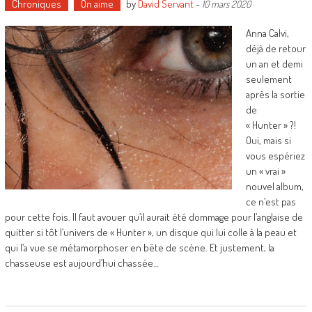
Chroniques
On aime
by
David Servant
-
10 mars 2020
Anna Calvi,
déjà de retour
un an et demi
seulement
après la sortie
de
« Hunter » ?!
Oui, mais si
vous espériez
un « vrai »
nouvel album,
ce n’est pas
pour cette fois. Il faut avouer qu’il aurait été dommage pour l’anglaise de
quitter si tôt l’univers de « Hunter », un disque qui lui colle à la peau et
qui l’a vue se métamorphoser en bête de scène. Et justement, la
chasseuse est aujourd’hui chassée…