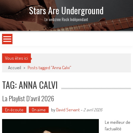
Stars Are Underground
Le webzine Rock Indépendant
Vous êtes ici
Accueil
>
Posts tagged "Anna Calvi"
TAG: ANNA CALVI
La Playlist D’avril 2026
En écoute
On aime
by
David Servant
-
2 avril 2026
Le meilleur de
l’actualité