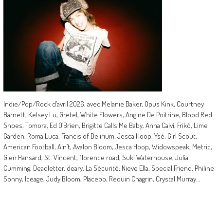
Indie/Pop/Rock d’avril 2026, avec Melanie Baker, Opus Kink, Courtney
Barnett, Kelsey Lu, Gretel, White Flowers, Angine De Poitrine, Blood Red
Shoes, Tomora, Ed O’Brien, Brigitte Calls Me Baby, Anna Calvi, Frikó, Lime
Garden, Roma Luca, Francis of Delirium, Jesca Hoop, Ysé, Girl Scout,
American Football, Ain’t, Avalon Bloom, Jesca Hoop, Widowspeak, Metric,
Glen Hansard, St. Vincent, florence road, Suki Waterhouse, Julia
Cumming, Deadletter, deary, La Sécurité; Nieve Ella, Special Friend, Philine
Sonny, Iceage, Judy Bloom, Placebo, Requin Chagrin, Crystal Murray…