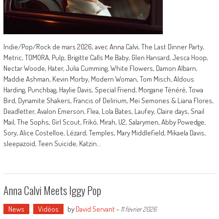
Indie/Pop/Rock de mars 2026, avec Anna Calvi, The Last Dinner Party,
Metric, TOMORA, Pulp, Brigitte Calls Me Baby, Glen Hansard, Jesca Hoop,
Nectar Woode, Hater, Julia Cumming, White Flowers, Damon Albarn,
Maddie Ashman, Kevin Morby, Modern Woman, Tom Misch, Aldous
Harding, Punchbag, Haylie Davis, Special Friend, Morgane Ténéré, Towa
Bird, Dynamite Shakers, Francis of Delirium, Mei Semones & Liana Flores,
Deadletter, Avalon Emerson, Flea, Lola Bates, Laufey, Claire days, Snail
Mail, The Sophs, Girl Scout, Frikó, Mirah, U2, Salarymen, Abby Powedge,
Sory, Alice Costelloe, Lézard, Temples, Mary Middlefield, Mikaela Davis,
sleepazoid, Teen Suicide, Katzin…
Anna Calvi Meets Iggy Pop
News
Vidéos
by
David Servant
-
11 février 2026