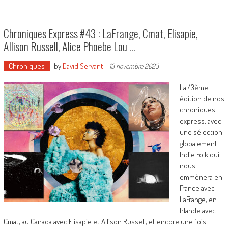
Chroniques Express #43 : LaFrange, Cmat, Elisapie,
Allison Russell, Alice Phoebe Lou …
Chroniques
by
David Servant
-
13 novembre 2023
La 43ème
édition de nos
chroniques
express, avec
une sélection
globalement
Indie Folk qui
nous
emmènera en
France avec
LaFrange, en
Irlande avec
Cmat, au Canada avec Elisapie et Allison Russell, et encore une fois