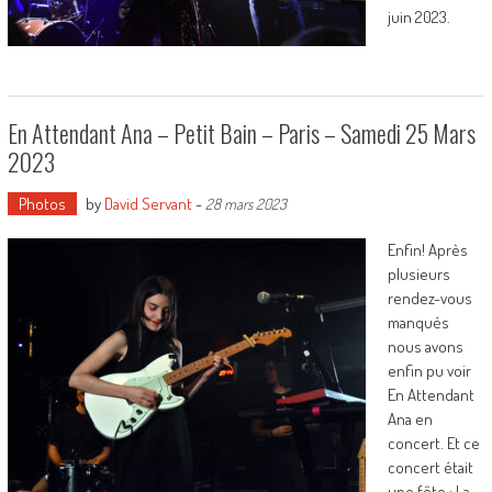
juin 2023.
En Attendant Ana – Petit Bain – Paris – Samedi 25 Mars
2023
Photos
by
David Servant
-
28 mars 2023
Enfin! Après
plusieurs
rendez-vous
manqués
nous avons
enfin pu voir
En Attendant
Ana en
concert. Et ce
concert était
une fête : La