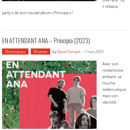
« release
party » de leur nouvel album « Principia » !
EN ATTENDANT ANA – Principia (2023)
Chroniques
On aime
by
David Servant
-
7 mars 2023
Avec son
romantisme
ambiant, sa
touche
mélancolique,
mais son
identité