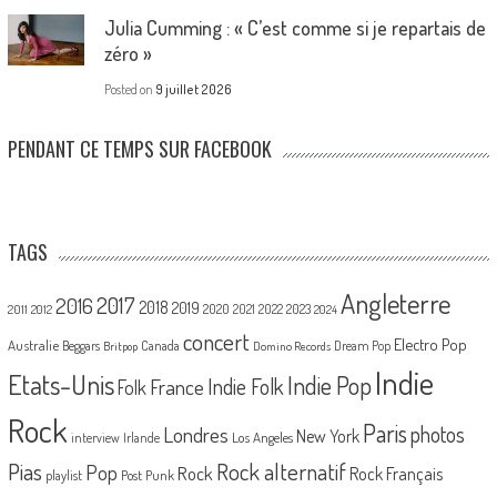
Julia Cumming : « C’est comme si je repartais de
zéro »
Posted on
9 juillet 2026
PENDANT CE TEMPS SUR FACEBOOK
TAGS
Angleterre
2017
2016
2018
2019
2020
2021
2022
2023
2011
2012
2024
concert
Electro Pop
Australie
Canada
Beggars
Dream Pop
Britpop
Domino Records
Indie
Etats-Unis
Indie Pop
France
Indie Folk
Folk
Rock
Paris
Londres
photos
New York
Los Angeles
interview
Irlande
Pias
Rock alternatif
Pop
Rock
Rock Français
playlist
Post Punk