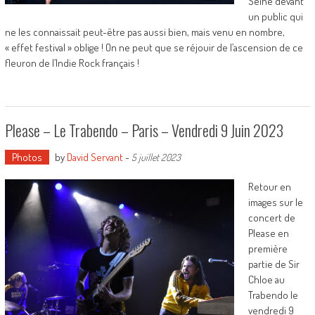
Seine devant
un public qui
ne les connaissait peut-être pas aussi bien, mais venu en nombre,
« effet festival » oblige ! On ne peut que se réjouir de l’ascension de ce
fleuron de l’Indie Rock français !
Please – Le Trabendo – Paris – Vendredi 9 Juin 2023
Photos
by
David Servant
-
5 juillet 2023
Retour en
images sur le
concert de
Please en
première
partie de Sir
Chloe au
Trabendo le
vendredi 9