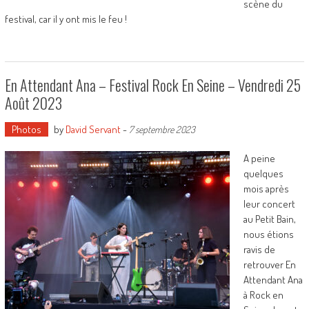
scène du
festival, car il y ont mis le feu !
En Attendant Ana – Festival Rock En Seine – Vendredi 25
Août 2023
Photos
by
David Servant
-
7 septembre 2023
A peine
quelques
mois après
leur concert
au Petit Bain,
nous étions
ravis de
retrouver En
Attendant Ana
à Rock en