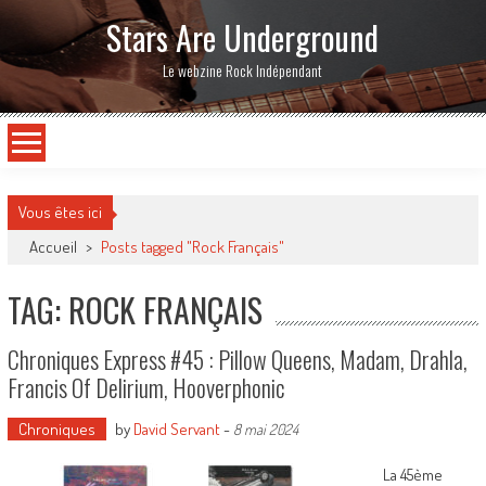
Stars Are Underground
Le webzine Rock Indépendant
Vous êtes ici
Accueil
>
Posts tagged "Rock Français"
TAG: ROCK FRANÇAIS
Chroniques Express #45 : Pillow Queens, Madam, Drahla,
Francis Of Delirium, Hooverphonic
Chroniques
by
David Servant
-
8 mai 2024
La 45ème