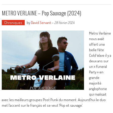
METRO VERLAINE – Pop Sauvage (2024)
Chroniques
by
David Servant
-
28 février 2024
Metro Verlaine
nous avait
offert une
belle fête
Cold Wave il y a
deux ans sur
un « Funeral
Party » en
grande
majorité
anglophone
qui rivalisait
avec les meilleurs groupes Post Punk du moment. Aujourd’hui le duo
met l’accent sur le français et se veut ‘Pop et sauvage’.