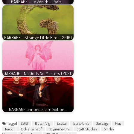
GARBAGE – Le Zénith – Paris,…
GARBAGE - Strange Little Birds (2016)
GARBAGE - No Gods No Masters (2021)
GARBAGE annonce la réédition…
Tagged
2016
Butch Vig
Ecosse
Etats-Unis
Garbage
Pias
Rock
Rock alternatif
Royaume-Uni
Scott Stuckey
Shirley