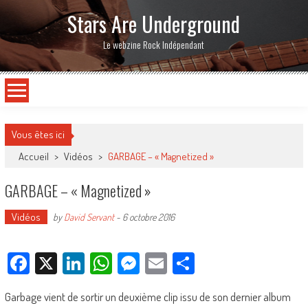
Stars Are Underground
Le webzine Rock Indépendant
Vous êtes ici
Accueil
>
Vidéos
>
GARBAGE – « Magnetized »
GARBAGE – « Magnetized »
Vidéos
by
David Servant
-
6 octobre 2016
Facebook
X
LinkedIn
WhatsApp
Messenger
Email
Partager
Garbage vient de sortir un deuxième clip issu de son dernier album