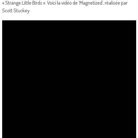
« Strange Little Birds ». Voici la vidéo de ‘Magnetized’, réalisée par
Scott Stuckey.