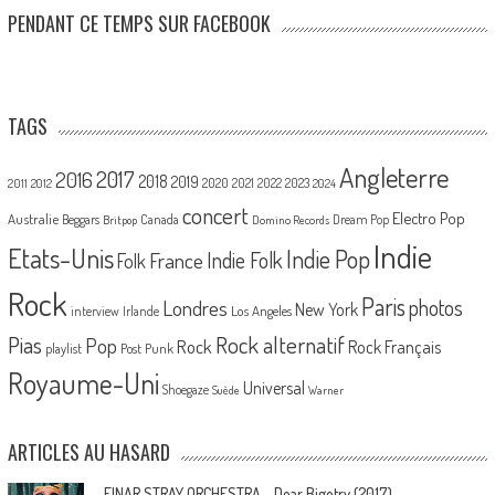
PENDANT CE TEMPS SUR FACEBOOK
TAGS
Angleterre
2017
2016
2018
2019
2020
2021
2022
2023
2011
2012
2024
concert
Electro Pop
Australie
Canada
Beggars
Dream Pop
Britpop
Domino Records
Indie
Etats-Unis
Indie Pop
France
Indie Folk
Folk
Rock
Paris
Londres
photos
New York
Los Angeles
interview
Irlande
Pias
Rock alternatif
Pop
Rock
Rock Français
playlist
Post Punk
Royaume-Uni
Universal
Shoegaze
Suède
Warner
ARTICLES AU HASARD
EINAR STRAY ORCHESTRA – Dear Bigotry (2017)