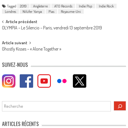
Tagged
2019
Angleterre
ATO Records
Indie Pop
Indie Rock
Londres
Nilüfer Yanya
Pias
Royaume-Uni
Post
Article précédent
OLYMPIA – Le Silencio – Paris, vendredi 13 septembre 2019
navigation
Article suivant
Ghostly Kisses – « Alone Together »
SUIVEZ-NOUS
Rechercher
ARTICLES RÉCENTS