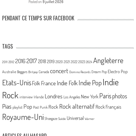
Posted on
9 juillet 2026
PENDANT CE TEMPS SUR FACEBOOK
TAGS
Angleterre
2017
2016
2018
2019
2020
2021
2022
2023
2011
2012
2024
concert
Electro Pop
Australie
Canada
Beggars
Dream Pop
Britpop
Domino Records
Indie
Etats-Unis
Indie Pop
France
Indie Folk
Folk
Rock
Paris
Londres
photos
New York
Los Angeles
interview
Irlande
Pias
Rock alternatif
Pop
Rock
Rock Français
playlist
Post Punk
Royaume-Uni
Universal
Shoegaze
Suède
Warner
ARTICLES AU HASARD