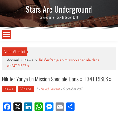
Stars Are Underground
Le webzine Rock Indépendant
Vous êtes ici
Accueil
>
News
>
Nilüfer Yanya en mission spéciale dans
« H34T RISES »
Nilüfer Yanya En Mission Spéciale Dans « H34T RISES »
News
Vidéos
by
David Servant
-
9 octobre 2019
Facebook
X
LinkedIn
WhatsApp
Messenger
Email
Partager