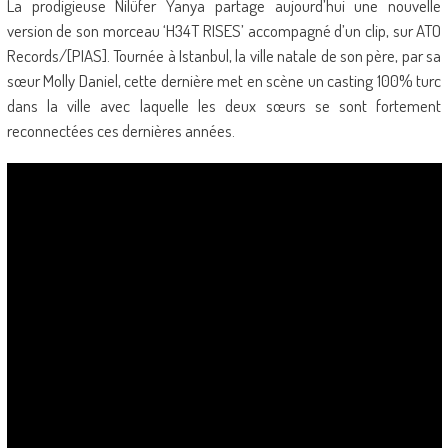
La prodigieuse Nilüfer Yanya partage aujourd’hui une nouvelle
version de son morceau ‘H34T RISES’ accompagné d’un clip, sur ATO
Records/[PIAS]. Tournée à Istanbul, la ville natale de son père, par sa
sœur Molly Daniel, cette dernière met en scène un casting 100% turc
dans la ville avec laquelle les deux sœurs se sont fortement
reconnectées ces dernières années.