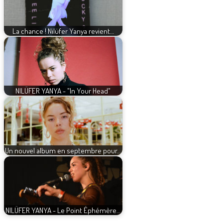
La chance ! Nilüfer Yanya revient…
NILÜFER YANYA - "In Your Head"
Un nouvel album en septembre pour…
NILÜFER YANYA - Le Point Éphémère…