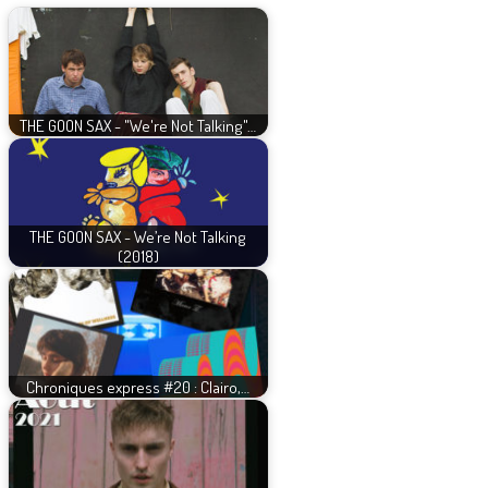
THE GOON SAX - "We're Not Talking"…
THE GOON SAX - We’re Not Talking
(2018)
Chroniques express #20 : Clairo,…