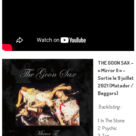
THE GOON SAX –
« Mirror II » –
Sortie le 9 juillet
2021 (Matador /
Beggars)
Tracklisting :
1. In The Stone
2. Psychic
3. Tag