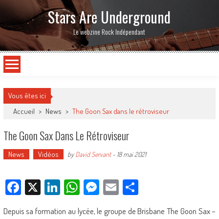
Stars Are Underground
Le webzine Rock Indépendant
Vous êtes ici
Accueil
>
News
>
The Goon Sax dans le rétroviseur
The Goon Sax Dans Le Rétroviseur
News
Vidéos
by
David Servant
-
18 mai 2021
Facebook
X
LinkedIn
WhatsApp
Messenger
Email
Partager
Depuis sa formation au lycée, le groupe de Brisbane The Goon Sax –