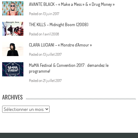
AVANTE BLACK – « Make a Mess » & « Drug Money »
Posted on
13 juin 2017
THE KILLS – Midnight Boom (2008)
Posted on
1 avril 2008
CLARA LUCIANI – « Monstre d’Amour »
Posted on
13 juillet 2017
MaMA Festival & Convention 2017 : demandez le
programme!
Posted on
21 juillet 2017
ARCHIVES
Archives