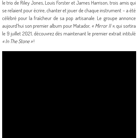
le trio de Riley Jones, Louis Forster et James Harrison, trois amis qui
se relaient pour écrire, chanter et jouer de chaque instrument – a été
célébré pour la fraîcheur de sa pop artisanale. Le groupe annonce
aujourd’hui son premier album pour Matador,
« Mirror II »
, qui sortira
le 9 juillet 2021, découvrez dès maintenant le premier extrait intitulé
« In The Stone »
!