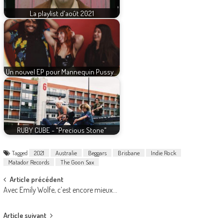
La playlist d'août 2021
Un nouvel EP pour Mannequin Pussy…
RUBY CUBE - "Precious Stone"
Tagged
2021
Australie
Beggars
Brisbane
Indie Rock
Matador Records
The Goon Sax
Post
Article précédent
Avec Emily Wolfe, c’est encore mieux…
navigation
Article suivant