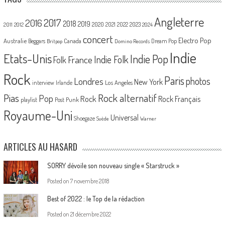
Angleterre
2017
2016
2018
2019
2020
2021
2022
2023
2011
2012
2024
concert
Electro Pop
Australie
Canada
Beggars
Dream Pop
Britpop
Domino Records
Indie
Etats-Unis
Indie Pop
France
Indie Folk
Folk
Rock
Paris
Londres
photos
New York
Los Angeles
interview
Irlande
Pias
Rock alternatif
Pop
Rock
Rock Français
playlist
Post Punk
Royaume-Uni
Universal
Shoegaze
Suède
Warner
ARTICLES AU HASARD
SORRY dévoile son nouveau single « Starstruck »
Posted on
7 novembre 2018
Best of 2022 : le Top de la rédaction
Posted on
21 décembre 2022