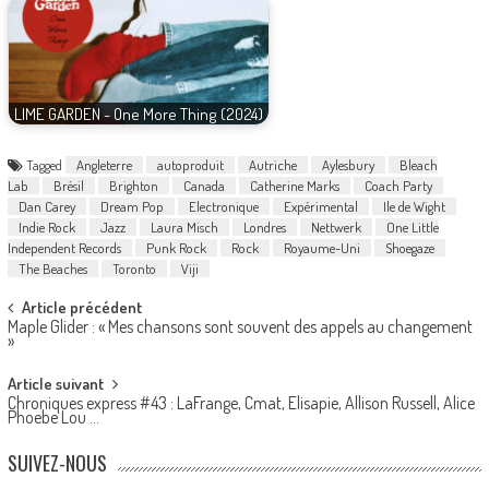
LIME GARDEN - One More Thing (2024)
Tagged
Angleterre
autoproduit
Autriche
Aylesbury
Bleach
Lab
Brésil
Brighton
Canada
Catherine Marks
Coach Party
Dan Carey
Dream Pop
Electronique
Expérimental
Ile de Wight
Indie Rock
Jazz
Laura Misch
Londres
Nettwerk
One Little
Independent Records
Punk Rock
Rock
Royaume-Uni
Shoegaze
The Beaches
Toronto
Viji
Post
Article précédent
Maple Glider : « Mes chansons sont souvent des appels au changement
navigation
»
Article suivant
Chroniques express #43 : LaFrange, Cmat, Elisapie, Allison Russell, Alice
Phoebe Lou …
SUIVEZ-NOUS