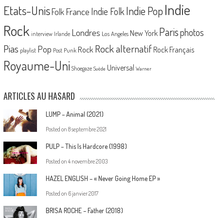
Indie
Etats-Unis
Indie Pop
France
Indie Folk
Folk
Rock
Paris
Londres
photos
New York
Los Angeles
interview
Irlande
Pias
Rock alternatif
Pop
Rock
Rock Français
playlist
Post Punk
Royaume-Uni
Universal
Shoegaze
Suède
Warner
ARTICLES AU HASARD
LUMP – Animal (2021)
Posted on
8 septembre 2021
PULP – This Is Hardcore (1998)
Posted on
4 novembre 2003
HAZEL ENGLISH – « Never Going Home EP »
Posted on
6 janvier 2017
BRISA ROCHE – Father (2018)