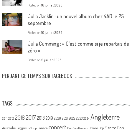
Posted on
16 juillet 2026
Julia Jacklin : un nouvel album chez 4AD le 25
septembre
Posted on
10 juillet 2026
Julia Cumming : « C’est comme si je repartais de
zéro »
Posted on
9 juillet 2026
PENDANT CE TEMPS SUR FACEBOOK
TAGS
Angleterre
2017
2016
2018
2019
2020
2021
2022
2023
2011
2012
2024
concert
Electro Pop
Australie
Canada
Beggars
Dream Pop
Britpop
Domino Records