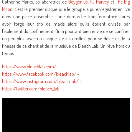
Catherine Marks, collaboratrice de
Boygenius
,
PJ Harvey
et
The Big
Moon
, c’est le premier disque que le groupe a pu enregistrer en live
dans une pièce ensemble ; une démarche transformatrice après
avoir forgé leur trio de maxis alors qu’ils étaient divisés par
l’isolement du confinement. On a pourtant bien envie de se confiner
un peu plus, avec un casque sur les oreilles, pour se délecter de la
finesse de ce chant et de la musique de Bleach Lab. Un rêve hors du
temps.
https://www.bleachlab.com/
–
https://www.facebook.com/bleachlab/
–
https://www.instagram.com/bleach.lab/
–
https://twitter.com/bleach_lab