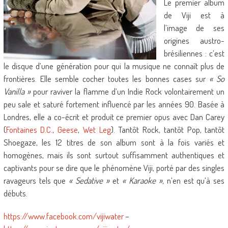
Le premier album
de Viji est à
l’image de ses
origines austro-
brésiliennes : c’est
le disque d’une génération pour qui la musique ne connaît plus de
frontières. Elle semble cocher toutes les bonnes cases sur
« So
Vanilla »
pour raviver la flamme d’un Indie Rock volontairement un
peu sale et saturé fortement influencé par les années 90. Basée à
Londres, elle a co-écrit et produit ce premier opus avec Dan Carey
(
Fontaines D.C.
,
Geese
,
Wet Leg
). Tantôt Rock, tantôt Pop, tantôt
Shoegaze, les 12 titres de son album sont à la fois variés et
homogènes, mais ils sont surtout suffisamment authentiques et
captivants pour se dire que le phénomène Viji, porté par des singles
ravageurs tels que
« Sedative »
et
« Karaoke »
, n’en est qu’à ses
débuts.
https://www.facebook.com/vijiwater
–