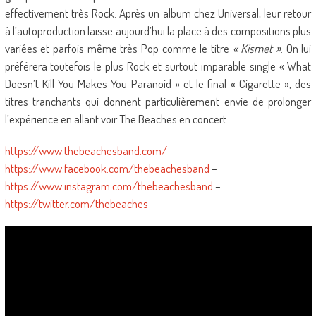
effectivement très Rock. Après un album chez Universal, leur retour
à l’autoproduction laisse aujourd’hui la place à des compositions plus
variées et parfois même très Pop comme le titre
« Kismet »
. On lui
préférera toutefois le plus Rock et surtout imparable single « What
Doesn’t Kill You Makes You Paranoid » et le final « Cigarette », des
titres tranchants qui donnent particulièrement envie de prolonger
l’expérience en allant voir The Beaches en concert.
https://www.thebeachesband.com/
–
https://www.facebook.com/thebeachesband
–
https://www.instagram.com/thebeachesband
–
https://twitter.com/thebeaches