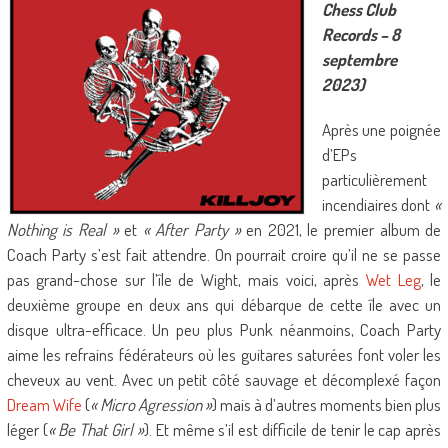
Chess Club
Records – 8
septembre
2023)
Après une poignée
d’EPs
particulièrement
incendiaires dont
«
Nothing is Real »
et
« After Party »
en 2021, le premier album de
Coach Party s’est fait attendre. On pourrait croire qu’il ne se passe
pas grand-chose sur l’île de Wight, mais voici, après
Wet Leg
, le
deuxième groupe en deux ans qui débarque de cette île avec un
disque ultra-efficace. Un peu plus Punk néanmoins, Coach Party
aime les refrains fédérateurs où les guitares saturées font voler les
cheveux au vent. Avec un petit côté sauvage et décomplexé façon
Dream Wife
(
« Micro Agression »
) mais à d’autres moments bien plus
léger (
« Be That Girl »
). Et même s’il est difficile de tenir le cap après