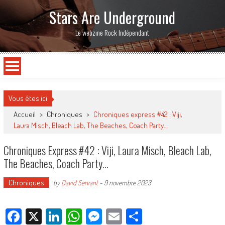
Stars Are Underground
Le webzine Rock Indépendant
Vous êtes ici
Accueil
>
Chroniques
>
Chroniques express #42 : Viji,
Laura Misch, Bleach Lab, The Beaches, Coach Party…
Chroniques Express #42 : Viji, Laura Misch, Bleach Lab,
The Beaches, Coach Party…
Chroniques
by
David Servant
-
9 novembre 2023
Facebook
X
LinkedIn
WhatsApp
Messenger
Email
Partager