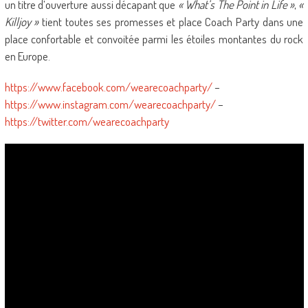
un titre d’ouverture aussi décapant que
« What’s The Point in Life »
,
«
Killjoy »
tient toutes ses promesses et place Coach Party dans une
place confortable et convoitée parmi les étoiles montantes du rock
en Europe.
https://www.facebook.com/wearecoachparty/
–
https://www.instagram.com/wearecoachparty/
–
https://twitter.com/wearecoachparty