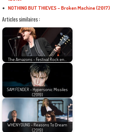
NOTHING BUT THIEVES – Broken Machine (2017)
Articles similaires :
The Amazons - Festival Rock en…
SAM FENDER - Hypersonic Missiles
(2019)
WHENYOUNG - Reasons To Dream
(2019)