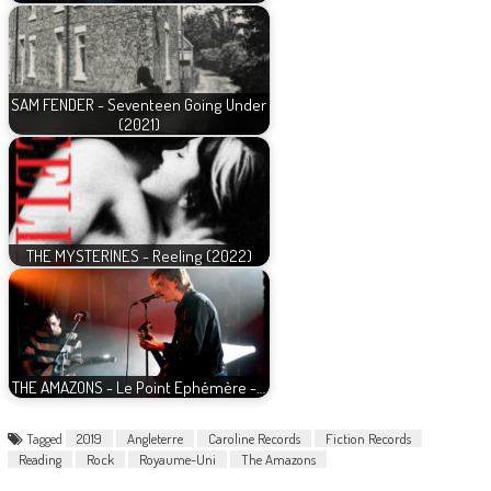
SAM FENDER - Seventeen Going Under
(2021)
THE MYSTERINES - Reeling (2022)
THE AMAZONS - Le Point Ephémère -…
Tagged
2019
Angleterre
Caroline Records
Fiction Records
Reading
Rock
Royaume-Uni
The Amazons