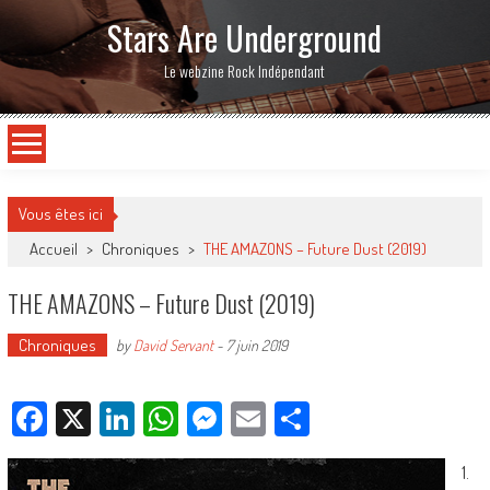
Stars Are Underground
Le webzine Rock Indépendant
Vous êtes ici
Accueil
>
Chroniques
>
THE AMAZONS – Future Dust (2019)
THE AMAZONS – Future Dust (2019)
Chroniques
by
David Servant
-
7 juin 2019
Facebook
X
LinkedIn
WhatsApp
Messenger
Email
Partager
1.