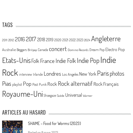
TAGS
Angleterre
2017
2016
2018
2019
2020
2021
2022
2023
2011
2012
2024
concert
Electro Pop
Australie
Canada
Beggars
Dream Pop
Britpop
Domino Records
Indie
Etats-Unis
Indie Pop
France
Indie Folk
Folk
Rock
Paris
Londres
photos
New York
Los Angeles
interview
Irlande
Pias
Rock alternatif
Pop
Rock
Rock Français
playlist
Post Punk
Royaume-Uni
Universal
Shoegaze
Suède
Warner
ARTICLES AU HASARD
SHAME – Food for Worms (2023)
Posted on
8 mars 2023