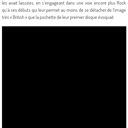
les avait laissées, en s’engageant dans une voie encore plus Rock
qu’à ses débuts qui leur permet au moins de se détacher de l’image
très « British » que la pochette de leur premier disque évoquait.