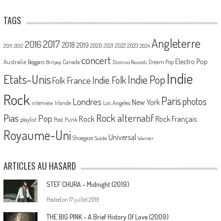
TAGS
Angleterre
2017
2016
2018
2019
2020
2021
2022
2023
2011
2012
2024
concert
Electro Pop
Australie
Canada
Beggars
Dream Pop
Britpop
Domino Records
Indie
Etats-Unis
Indie Pop
France
Indie Folk
Folk
Rock
Paris
Londres
photos
New York
Los Angeles
interview
Irlande
Pias
Rock alternatif
Pop
Rock
Rock Français
playlist
Post Punk
Royaume-Uni
Universal
Shoegaze
Suède
Warner
ARTICLES AU HASARD
STEF CHURA – Midnight (2019)
Posted on
17 juillet 2019
THE BIG PINK – A Brief History Of Love (2009)