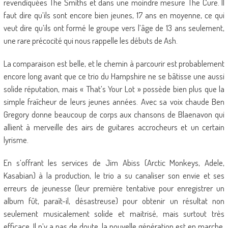
revendiquées The Smiths et dans une moindre mesure The Cure. Il
faut dire qu’ils sont encore bien jeunes, 17 ans en moyenne, ce qui
veut dire qu’ils ont formé le groupe vers l’âge de 13 ans seulement,
une rare précocité qui nous rappelle les débuts de Ash.
La comparaison est belle, et le chemin à parcourir est probablement
encore long avant que ce trio du Hampshire ne se bâtisse une aussi
solide réputation, mais « That’s Your Lot » possède bien plus que la
simple fraîcheur de leurs jeunes années. Avec sa voix chaude Ben
Gregory donne beaucoup de corps aux chansons de Blaenavon qui
allient à merveille des airs de guitares accrocheurs et un certain
lyrisme.
En s’offrant les services de Jim Abiss (Arctic Monkeys, Adele,
Kasabian) à la production, le trio a su canaliser son envie et ses
erreurs de jeunesse (leur première tentative pour enregistrer un
album fût, paraît-il, désastreuse) pour obtenir un résultat non
seulement musicalement solide et maitrisé, mais surtout très
efficace. Il n’y a pas de doute, la nouvelle génération est en marche,