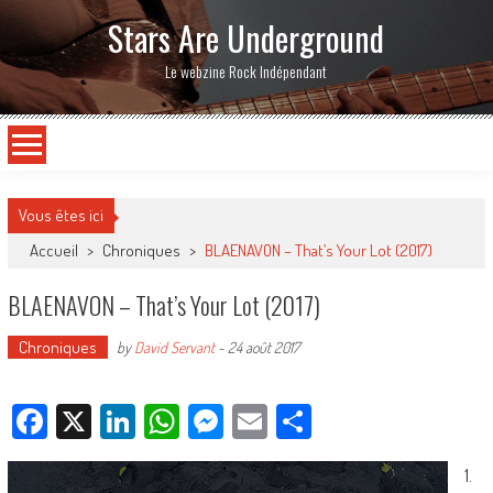
Stars Are Underground
Le webzine Rock Indépendant
Vous êtes ici
Accueil
>
Chroniques
>
BLAENAVON – That’s Your Lot (2017)
BLAENAVON – That’s Your Lot (2017)
Chroniques
by
David Servant
-
24 août 2017
Facebook
X
LinkedIn
WhatsApp
Messenger
Email
Partager
1.