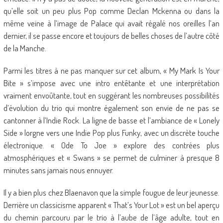
qu’elle soit un peu plus Pop comme Declan Mckenna ou dans la
même veine à l’image de Palace qui avait régalé nos oreilles l’an
dernier, il se passe encore et toujours de belles choses de l’autre côté
de la Manche.
Parmi les titres à ne pas manquer sur cet album, « My Mark Is Your
Bite » s’impose avec une intro entêtante et une interprétation
vraiment envoûtante, tout en suggérant les nombreuses possibilités
d’évolution du trio qui montre également son envie de ne pas se
cantonner à l’Indie Rock. La ligne de basse et l’ambiance de « Lonely
Side » lorgne vers une Indie Pop plus Funky, avec un discrète touche
électronique. « Ode To Joe » explore des contrées plus
atmosphériques et « Swans » se permet de culminer à presque 8
minutes sans jamais nous ennuyer.
Il y a bien plus chez Blaenavon que la simple fougue de leur jeunesse.
Derrière un classicisme apparent « That’s Your Lot » est un bel aperçu
du chemin parcouru par le trio à l’aube de l’âge adulte, tout en