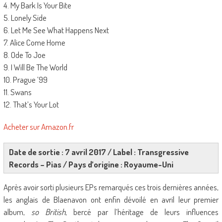
4. My Bark Is Your Bite
5. Lonely Side
6. Let Me See What Happens Next
7. Alice Come Home
8. Ode To Joe
9. I Will Be The World
10. Prague ’99
11. Swans
12. That’s Your Lot
Acheter sur Amazon.fr
Date de sortie : 7 avril 2017 / Label : Transgressive
Records – Pias / Pays d’origine : Royaume-Uni
Après avoir sorti plusieurs EPs remarqués ces trois dernières années,
les anglais de Blaenavon ont enfin dévoilé en avril leur premier
album,
so British
, bercé par l’héritage de leurs influences