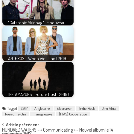
"Catatonic Skinbag", le nouveau…
ANTEROS - When We Land (2019)
THE AMAZONS - Future Dust (2019)
Tagged
2017
Angleterre
Blaenavon
Indie Rock
Jim Abiss
Royaume-Uni
Transgressive
[PIAS] Cooperative
Post
Article précédent
HUNDRED WATERS – « Communicating » – Nouvel album le 14
septembre 2017