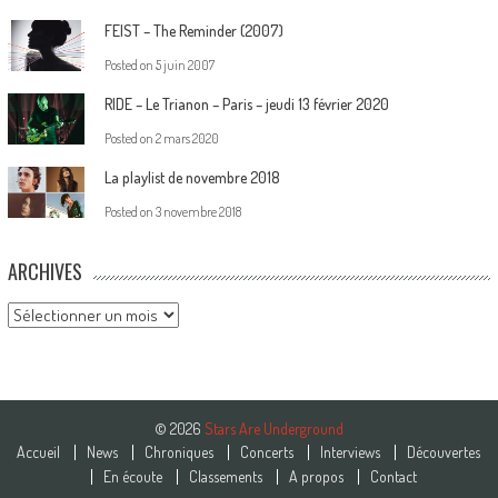
FEIST – The Reminder (2007)
Posted on
5 juin 2007
RIDE – Le Trianon – Paris – jeudi 13 février 2020
Posted on
2 mars 2020
La playlist de novembre 2018
Posted on
3 novembre 2018
ARCHIVES
Archives
© 2026
Stars Are Underground
Accueil
News
Chroniques
Concerts
Interviews
Découvertes
En écoute
Classements
A propos
Contact