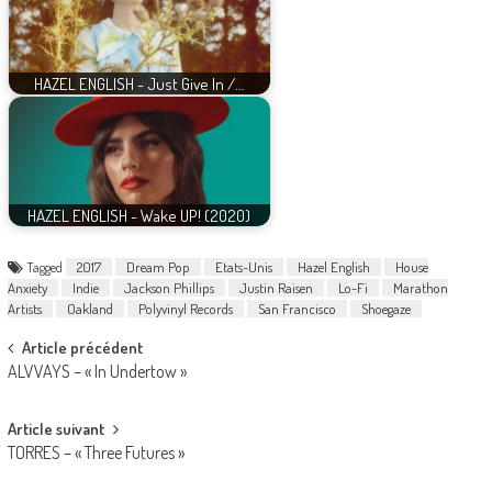
HAZEL ENGLISH - Just Give In /…
HAZEL ENGLISH - Wake UP! (2020)
Tagged
2017
Dream Pop
Etats-Unis
Hazel English
House
Anxiety
Indie
Jackson Phillips
Justin Raisen
Lo-Fi
Marathon
Artists
Oakland
Polyvinyl Records
San Francisco
Shoegaze
Post
Article précédent
ALVVAYS – « In Undertow »
navigation
Article suivant
TORRES – « Three Futures »