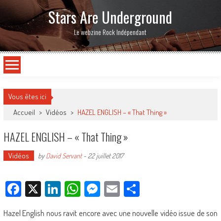
Stars Are Underground
Le webzine Rock Indépendant
Vous êtes ici
Accueil
>
Vidéos
>
HAZEL ENGLISH – « That Thing »
HAZEL ENGLISH – « That Thing »
Vidéos
by
David Servant
-
22 juillet 2017
Facebook
X
LinkedIn
WhatsApp
Messenger
Email
Partager
Hazel English nous ravit encore avec une nouvelle vidéo issue de son