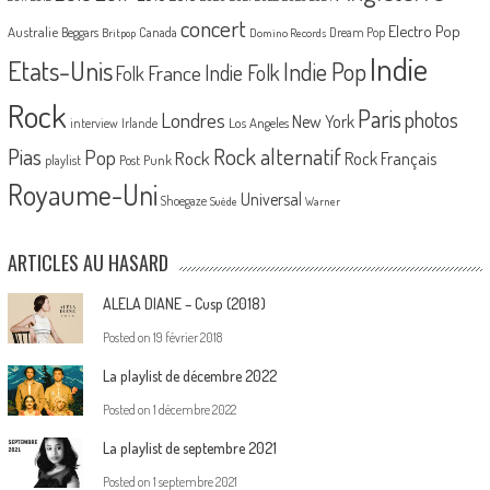
concert
Electro Pop
Australie
Canada
Beggars
Dream Pop
Britpop
Domino Records
Indie
Etats-Unis
Indie Pop
France
Indie Folk
Folk
Rock
Paris
Londres
photos
New York
Los Angeles
interview
Irlande
Pias
Rock alternatif
Pop
Rock
Rock Français
playlist
Post Punk
Royaume-Uni
Universal
Shoegaze
Suède
Warner
ARTICLES AU HASARD
ALELA DIANE – Cusp (2018)
Posted on
19 février 2018
La playlist de décembre 2022
Posted on
1 décembre 2022
La playlist de septembre 2021
Posted on
1 septembre 2021