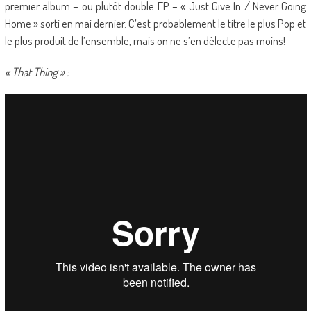
premier album – ou plutôt double EP – « Just Give In / Never Going
Home » sorti en mai dernier. C’est probablement le titre le plus Pop et
le plus produit de l’ensemble, mais on ne s’en délecte pas moins!
« That Thing » :