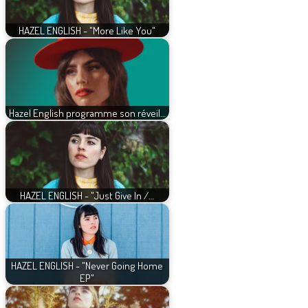
HAZEL ENGLISH - "More Like You"
Hazel English programme son réveil…
HAZEL ENGLISH - "Just Give In /…
HAZEL ENGLISH - "Never Going Home
EP"