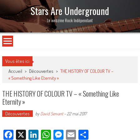
Stars Are Underground
Le webzine Rock Indépendant
Vous êtes ici
Accueil
>
Découvertes
>
THE HISTORY OF COLOUR TV –
« Something Like Eternity »
THE HISTORY OF COLOUR TV – « Something Like
Eternity »
Découvertes
by
David Servant
-
22 mai 2017
Facebook
X
LinkedIn
WhatsApp
Messenger
Email
Partager