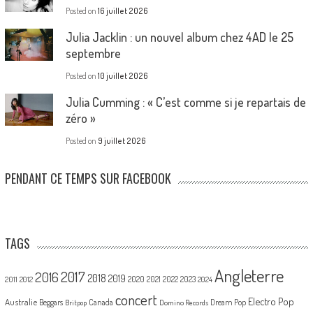
Posted on
16 juillet 2026
Julia Jacklin : un nouvel album chez 4AD le 25
septembre
Posted on
10 juillet 2026
Julia Cumming : « C’est comme si je repartais de
zéro »
Posted on
9 juillet 2026
PENDANT CE TEMPS SUR FACEBOOK
TAGS
Angleterre
2017
2016
2018
2019
2020
2021
2022
2023
2011
2012
2024
concert
Electro Pop
Australie
Canada
Beggars
Dream Pop
Britpop
Domino Records