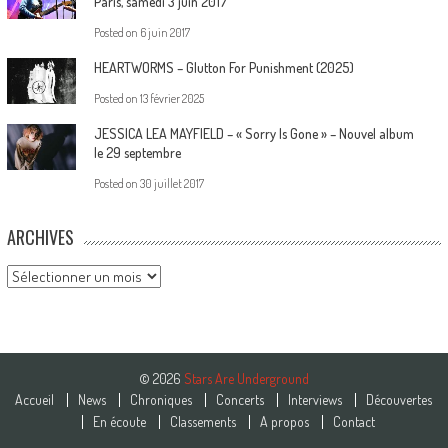
Paris, samedi 3 juin 2017
Posted on
6 juin 2017
HEARTWORMS – Glutton For Punishment (2025)
Posted on
13 février 2025
JESSICA LEA MAYFIELD – « Sorry Is Gone » – Nouvel album
le 29 septembre
Posted on
30 juillet 2017
ARCHIVES
Archives
© 2026
Stars Are Underground
Accueil
News
Chroniques
Concerts
Interviews
Découvertes
En écoute
Classements
A propos
Contact