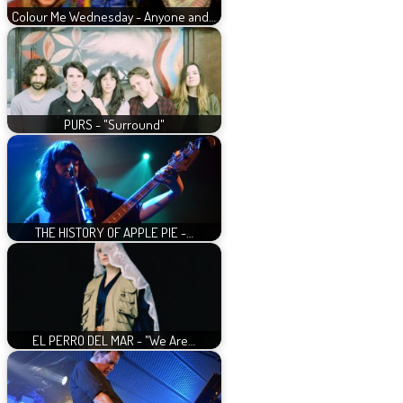
Colour Me Wednesday - Anyone and…
PURS - "Surround"
THE HISTORY OF APPLE PIE -…
EL PERRO DEL MAR - "We Are…