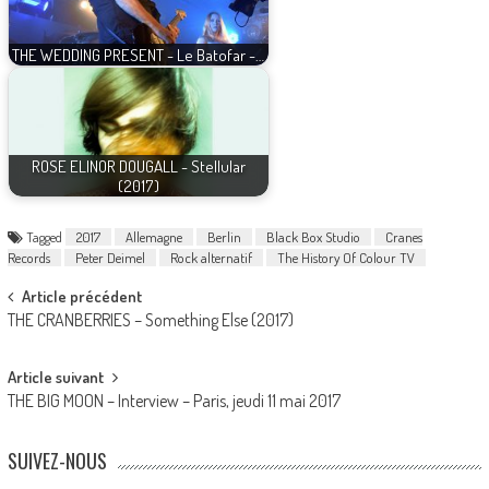
THE WEDDING PRESENT - Le Batofar -…
ROSE ELINOR DOUGALL - Stellular
(2017)
Tagged
2017
Allemagne
Berlin
Black Box Studio
Cranes
Records
Peter Deimel
Rock alternatif
The History Of Colour TV
Post
Article précédent
THE CRANBERRIES – Something Else (2017)
navigation
Article suivant
THE BIG MOON – Interview – Paris, jeudi 11 mai 2017
SUIVEZ-NOUS