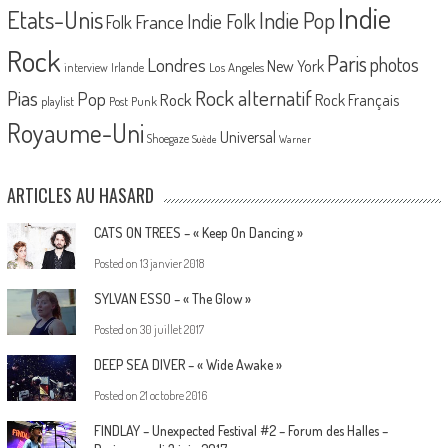
Indie
Etats-Unis
Indie Pop
France
Indie Folk
Folk
Rock
Paris
Londres
photos
New York
Los Angeles
interview
Irlande
Pias
Rock alternatif
Pop
Rock
Rock Français
playlist
Post Punk
Royaume-Uni
Universal
Shoegaze
Suède
Warner
ARTICLES AU HASARD
CATS ON TREES – « Keep On Dancing »
Posted on
13 janvier 2018
SYLVAN ESSO – « The Glow »
Posted on
30 juillet 2017
DEEP SEA DIVER – « Wide Awake »
Posted on
21 octobre 2016
FINDLAY – Unexpected Festival #2 – Forum des Halles –