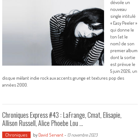
dévoile un
nouveau
single intitulé
« Easy Peeler »
qui donne le
ton (et le
nom) de son
premier album
dont la sortie
est prévue le
5 juin 2026, un
disque mêlant indie rock aux accents grunge et textures pop des
années 2000.
Chroniques Express #43 : LaFrange, Cmat, Elisapie,
Allison Russell, Alice Phoebe Lou …
Chroniques
by
David Servant
-
13 novembre 2023