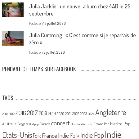
Julia Jacklin : un nouvel album chez 4AD le 25
septembre
Posted on
10 juillet 2026
Julia Cumming : « C’est comme si je repartais de
zéro »
Posted on
9 juillet 2026
PENDANT CE TEMPS SUR FACEBOOK
TAGS
Angleterre
2017
2016
2018
2019
2020
2021
2022
2023
2011
2012
2024
concert
Electro Pop
Australie
Canada
Beggars
Dream Pop
Britpop
Domino Records
Indie
Etats-Unis
Indie Pop
France
Indie Folk
Folk