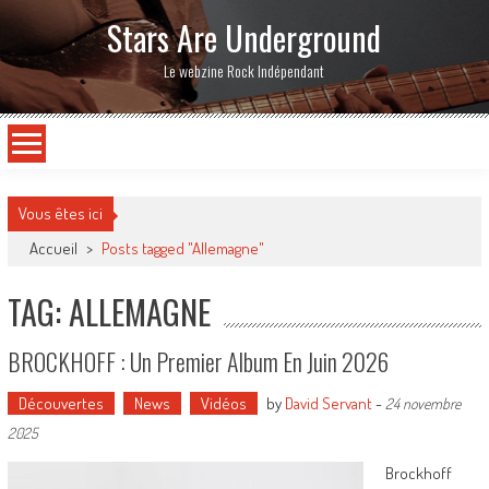
Stars Are Underground
Le webzine Rock Indépendant
Vous êtes ici
Accueil
>
Posts tagged "Allemagne"
TAG: ALLEMAGNE
BROCKHOFF : Un Premier Album En Juin 2026
Découvertes
News
Vidéos
by
David Servant
-
24 novembre
2025
Brockhoff