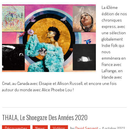
La 43ème
édition de nos
chroniques
express, avec
une sélection
globalement
Indie Folk qui
nous
emmènera en
France avec
LaFrange, en
Irlande avec
Cmat, au Canada avec Elisapie et Allison Russell, et encore une fois
autour du monde avec Alice Phoebe Lou !
THALA, Le Shoegaze Des Années 2020
Découvertes
News
Vidéos
by
David Servant
-
11 octobre 2023