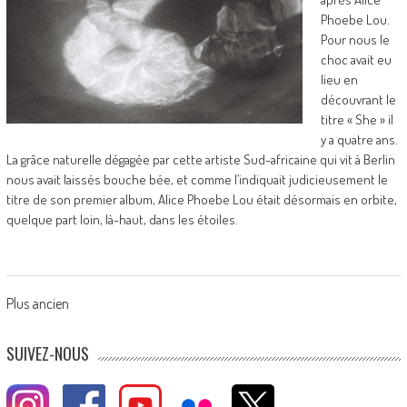
Phoebe Lou.
Pour nous le
choc avait eu
lieu en
découvrant le
titre « She » il
y a quatre ans.
La grâce naturelle dégagée par cette artiste Sud-africaine qui vit à Berlin
nous avait laissés bouche bée, et comme l’indiquait judicieusement le
titre de son premier album, Alice Phoebe Lou était désormais en orbite,
quelque part loin, là-haut, dans les étoiles.
Posts
Plus ancien
navigation
SUIVEZ-NOUS