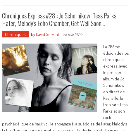
Chroniques Express #28 : Jo Schornikow, Tess Parks,
Hater, Melody’s Echo Chamber, Get Well Soon…
Chroniques
by
David Servant
-
28 mai 2022
La 28ème
édition de nos
chroniques
express, avec
le premier
album de Jo
Schornikow
en direct de
Nashville, la
trop rare Tess
Parks et son
rock
psychédélique de haut vol, le shoegaze à la suédoise de Hater, Melody’s
Echo Chamber qui vous invite au voyage et l’Indie Pop parfaite made in