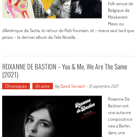
Folk venue de
Belgique de
Meskerem
Mees ou
d’Amérique de Tasha, le retour de Reb Fountain, et – mieux vaut tard que
jamais – le dernier album de Tele Novella…
ROXANNE DE BASTION – You & Me, We Are The Same
(2021)
Chroniques
On aime
by
David Servant
-
10 septembre 2021
Roxanne De
Bastion est
une auteure
compositrice
née à Berlin,
dans une