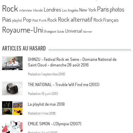
Rock
Paris
Londres
photos
New York
Los Angeles
interview
Irlande
Pias
Rock alternatif
Pop
Rock
Rock Français
playlist
Post Punk
Royaume-Uni
Universal
Shoegaze
Suède
Warner
ARTICLES AU HASARD
GHINZU – Festival Rock en Seine – Domaine National de
Saint Cloud – dimanche 28 août 2016
Posted on
1 septembre 2016
THE NATIONAL – Trouble Will Find me (2013)
Posted on
10 juin 2013
La playlist de mai 2018
Posted on
1 mai 2018
EMILIE SIMON – L’Olympia (2007)
Posted on
3 avril 2007