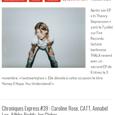
Après son EP
« In Theory
Depression »
sorti le 7 juillet
sur Fire
Records,
l’artiste
berlinoise
THALA revient
avec un
second EP de
6 titres le 3
novembre, « twotwentytwo ». Elle dévoile à cette occasion le titre
‘Honey (I Hope, You Understand) ».
Chroniques Express #39 : Caroline Rose, CATT, Annabel
Lee, Ailbhe Reddy, Jen Cloher…