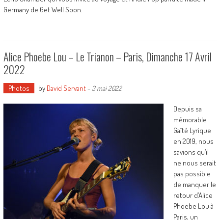
Germany de Get Well Soon.
Alice Phoebe Lou – Le Trianon – Paris, Dimanche 17 Avril
2022
Photos
by
David Servant
-
3 mai 2022
Depuis sa
mémorable
Gaîté Lyrique
en 2019, nous
savions qu’il
ne nous serait
pas possible
de manquer le
retour d’Alice
Phoebe Lou à
Paris, un