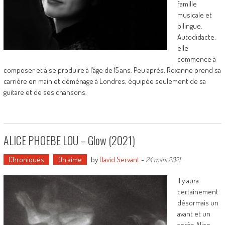
famille
musicale et
bilingue.
Autodidacte,
elle
commence à
composer et à se produire à l’âge de 15 ans. Peu après, Roxanne prend sa
carrière en main et déménage à Londres, équipée seulement de sa
guitare et de ses chansons.
ALICE PHOEBE LOU – Glow (2021)
Chroniques
On aime
by
David Servant
-
24 mars 2021
Il y aura
certainement
désormais un
avant et un
après Alice