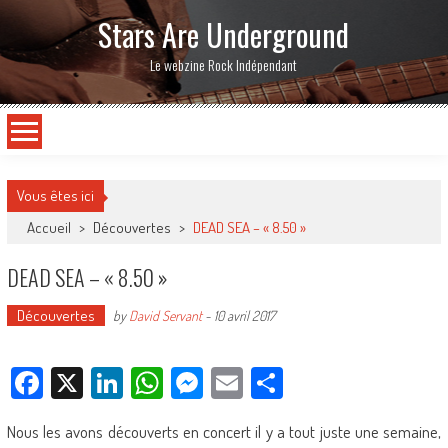
Stars Are Underground
Le webzine Rock Indépendant
Vous êtes ici
Accueil
>
Découvertes
>
DEAD SEA – « 8.50 »
DEAD SEA – « 8.50 »
Découvertes
by
David Servant
-
10 avril 2017
Facebook
X
LinkedIn
WhatsApp
Messenger
Email
Partager
Nous les avons découverts en concert il y a tout juste une semaine,