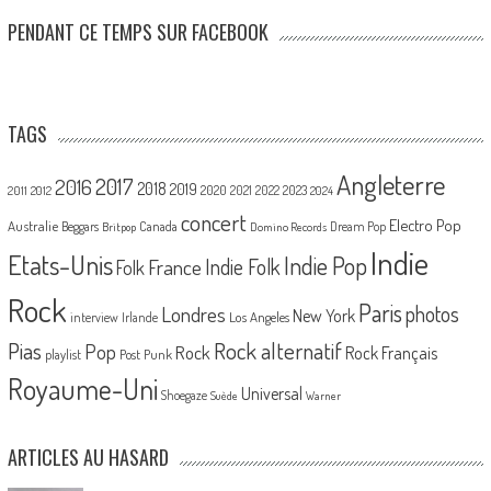
PENDANT CE TEMPS SUR FACEBOOK
TAGS
Angleterre
2017
2016
2018
2019
2020
2021
2022
2023
2011
2012
2024
concert
Electro Pop
Australie
Canada
Beggars
Dream Pop
Britpop
Domino Records
Indie
Etats-Unis
Indie Pop
France
Indie Folk
Folk
Rock
Paris
Londres
photos
New York
Los Angeles
interview
Irlande
Pias
Rock alternatif
Pop
Rock
Rock Français
playlist
Post Punk
Royaume-Uni
Universal
Shoegaze
Suède
Warner
ARTICLES AU HASARD