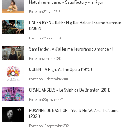
Mattiel revient avec « Satis Factory » le 14 juin
Posted on
22 avril 2019
UNDER BYEN – Det Er Mig Der Holder Traerne Sammen
(2002)
Posted on
17 août 2004
Sam Fender : « J’ai les meilleurs fans du monde » !
Posted on
5 mars 2020
QUEEN – A Night At The Opera (1975)
Posted on
10 décembre 2010
CRANE ANGELS – Le Sylphide De Brighton (2011)
Posted on
25 janvier 2011
ROXANNE DE BASTION – You & Me, We Are The Same
(2021)
Posted on
10 septembre 2021