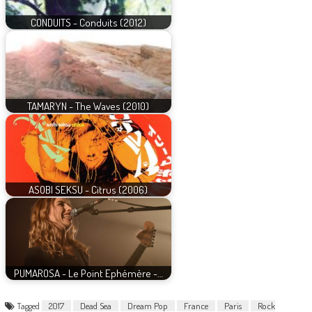
CONDUITS - Conduits (2012)
TAMARYN - The Waves (2010)
ASOBI SEKSU - Citrus (2006)
PUMAROSA - Le Point Ephémère -…
Tagged
2017
Dead Sea
Dream Pop
France
Paris
Rock