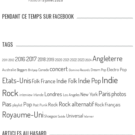
Posted on
9 juillet 2026
PENDANT CE TEMPS SUR FACEBOOK
TAGS
Angleterre
2017
2016
2018
2019
2020
2021
2022
2023
2011
2012
2024
concert
Electro Pop
Australie
Canada
Beggars
Dream Pop
Britpop
Domino Records
Indie
Etats-Unis
Indie Pop
France
Indie Folk
Folk
Rock
Paris
Londres
photos
New York
Los Angeles
interview
Irlande
Pias
Rock alternatif
Pop
Rock
Rock Français
playlist
Post Punk
Royaume-Uni
Universal
Shoegaze
Suède
Warner
ARTICLES AU HASARD