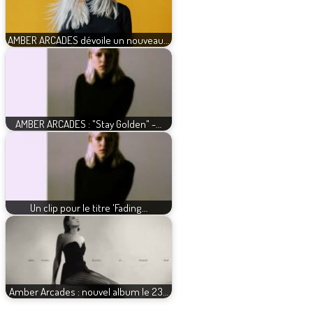
AMBER ARCADES dévoile un nouveau…
AMBER ARCADES : "Stay Golden" -…
Un clip pour le titre 'Fading…
Amber Arcades : nouvel album le 23…