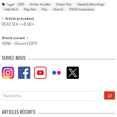
Tagged
2017
Amber Arcades
Dream Pop
Heavenly Recordings
Indie Rock
Pays-Bas
Pias
Utrecht
[PIAS] Cooperative
Post
Article précédent
DEAD SEA – « 8.50 »
navigation
Article suivant
ADNA – Closure (2017)
SUIVEZ-NOUS
Rechercher
ARTICLES RÉCENTS