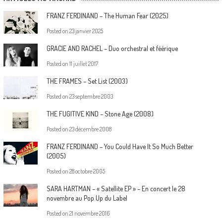
FRANZ FERDINAND – The Human Fear (2025)
Posted on
23 janvier 2025
GRACIE AND RACHEL – Duo orchestral et féérique
Posted on
11 juillet 2017
THE FRAMES – Set List (2003)
Posted on
23 septembre 2003
THE FUGITIVE KIND – Stone Age (2008)
Posted on
23 décembre 2008
FRANZ FERDINAND – You Could Have It So Much Better
(2005)
Posted on
28 octobre 2005
SARA HARTMAN – « Satellite EP » – En concert le 28
novembre au Pop Up du Label
Posted on
21 novembre 2016