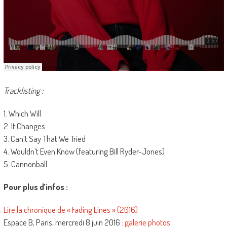
Tracklisting :
1. Which Will
2. It Changes
3. Can’t Say That We Tried
4. Wouldn’t Even Know (featuring Bill Ryder-Jones)
5. Cannonball
Pour plus d’infos :
Lire la chronique de « Fading Lines » (2016)
Espace B, Paris, mercredi 8 juin 2016 :
galerie photos