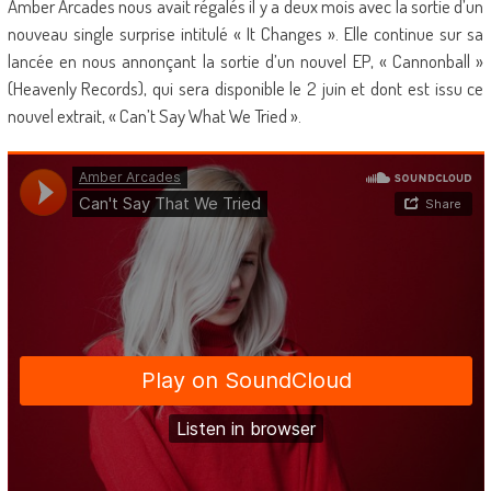
Amber Arcades nous avait régalés il y a deux mois avec la sortie d’un
nouveau single surprise intitulé « It Changes ». Elle continue sur sa
lancée en nous annonçant la sortie d’un nouvel EP, « Cannonball »
(Heavenly Records), qui sera disponible le 2 juin et dont est issu ce
nouvel extrait, « Can’t Say What We Tried ».