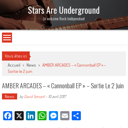
Stars Are Underground
Le webzine Rock Indépendant
Vous êtes ici
Accueil
>
News
>
AMBER ARCADES – « Cannonball EP » –
Sortie le 2 juin
AMBER ARCADES – « Cannonball EP » – Sortie Le 2 Juin
News
by
David Servant
-
10 avril 2017
Facebook
X
LinkedIn
WhatsApp
Messenger
Email
Partager