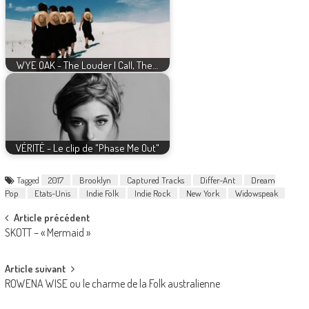
WYE OAK - The Louder I Call, The…
VÉRITÉ - Le clip de "Phase Me Out"
Tagged
2017
Brooklyn
Captured Tracks
Differ-Ant
Dream
Pop
Etats-Unis
Indie Folk
Indie Rock
New York
Widowspeak
Post
Article précédent
SKOTT – « Mermaid »
navigation
Article suivant
ROWENA WISE ou le charme de la Folk australienne