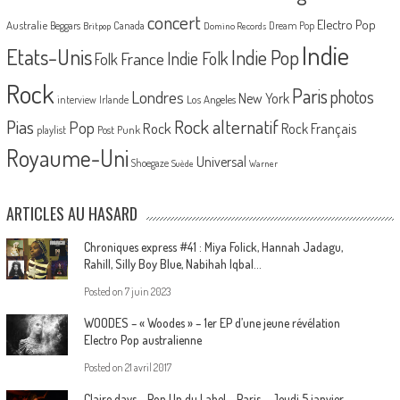
concert
Electro Pop
Australie
Canada
Beggars
Dream Pop
Britpop
Domino Records
Indie
Etats-Unis
Indie Pop
France
Indie Folk
Folk
Rock
Paris
Londres
photos
New York
Los Angeles
interview
Irlande
Pias
Rock alternatif
Pop
Rock
Rock Français
playlist
Post Punk
Royaume-Uni
Universal
Shoegaze
Suède
Warner
ARTICLES AU HASARD
Chroniques express #41 : Miya Folick, Hannah Jadagu,
Rahill, Silly Boy Blue, Nabihah Iqbal…
Posted on
7 juin 2023
WOODES – « Woodes » – 1er EP d’une jeune révélation
Electro Pop australienne
Posted on
21 avril 2017
Claire days – Pop Up du Label – Paris – Jeudi 5 janvier