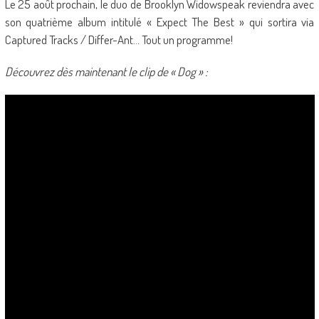
Le 25 août prochain, le duo de Brooklyn Widowspeak reviendra avec
son quatrième album intitulé « Expect The Best » qui sortira via
Captured Tracks / Differ-Ant… Tout un programme!
Découvrez dès maintenant le clip de « Dog » :