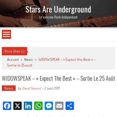
Stars Are Underground
Le webzine Rock Indépendant
Vous êtes ici
Accueil
>
News
>
WIDOWSPEAK – « Expect the Best » –
Sortie le 25 août
WIDOWSPEAK – « Expect The Best » – Sortie Le 25 Août
News
by
David Servant
-
2 août 2017
Facebook
X
LinkedIn
WhatsApp
Messenger
Email
Partager