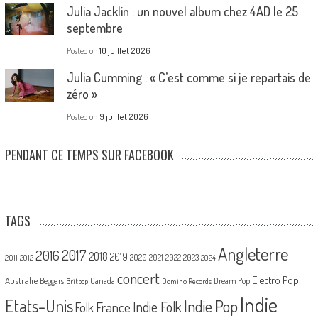
Julia Jacklin : un nouvel album chez 4AD le 25
septembre
Posted on
10 juillet 2026
Julia Cumming : « C’est comme si je repartais de
zéro »
Posted on
9 juillet 2026
PENDANT CE TEMPS SUR FACEBOOK
TAGS
Angleterre
2017
2016
2018
2019
2020
2021
2022
2023
2011
2012
2024
concert
Electro Pop
Australie
Canada
Beggars
Dream Pop
Britpop
Domino Records
Indie
Etats-Unis
Indie Pop
France
Indie Folk
Folk