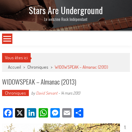
Stars Are Underground
Le webzine Rock Indépendant
Vous êtes ici
Accueil
>
Chroniques
>
WIDOWSPEAK – Almanac (2013)
WIDOWSPEAK – Almanac (2013)
Chroniques
by
David Servant
-
14 mars 2013
Facebook
X
LinkedIn
WhatsApp
Messenger
Email
Partager
1.