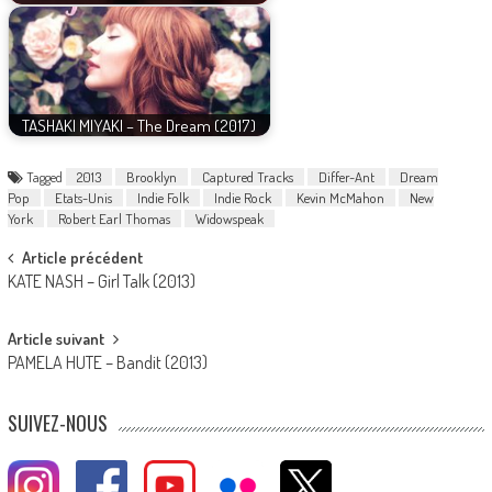
TASHAKI MIYAKI – The Dream (2017)
Tagged
2013
Brooklyn
Captured Tracks
Differ-Ant
Dream
Pop
Etats-Unis
Indie Folk
Indie Rock
Kevin McMahon
New
York
Robert Earl Thomas
Widowspeak
Post
Article précédent
KATE NASH – Girl Talk (2013)
navigation
Article suivant
PAMELA HUTE – Bandit (2013)
SUIVEZ-NOUS