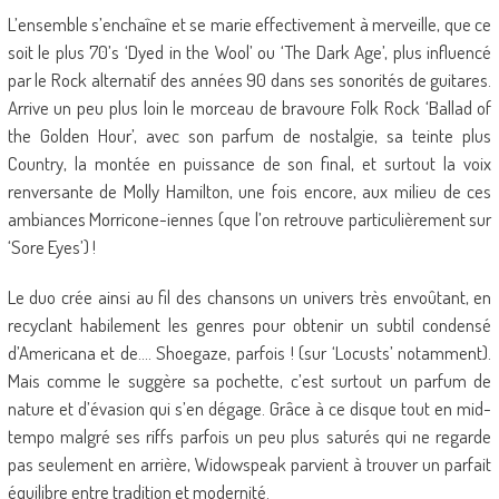
L’ensemble s’enchaîne et se marie effectivement à merveille, que ce
soit le plus 70’s ‘Dyed in the Wool’ ou ‘The Dark Age’, plus influencé
par le Rock alternatif des années 90 dans ses sonorités de guitares.
Arrive un peu plus loin le morceau de bravoure Folk Rock ‘Ballad of
the Golden Hour’, avec son parfum de nostalgie, sa teinte plus
Country, la montée en puissance de son final, et surtout la voix
renversante de Molly Hamilton, une fois encore, aux milieu de ces
ambiances Morricone-iennes (que l’on retrouve particulièrement sur
‘Sore Eyes’) !
Le duo crée ainsi au fil des chansons un univers très envoûtant, en
recyclant habilement les genres pour obtenir un subtil condensé
d’Americana et de…. Shoegaze, parfois ! (sur ‘Locusts’ notamment).
Mais comme le suggère sa pochette, c’est surtout un parfum de
nature et d’évasion qui s’en dégage. Grâce à ce disque tout en mid-
tempo malgré ses riffs parfois un peu plus saturés qui ne regarde
pas seulement en arrière, Widowspeak parvient à trouver un parfait
équilibre entre tradition et modernité.