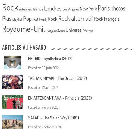
Rock
Paris
Londres
photos
New York
Los Angeles
interview
Irlande
Pias
Rock alternatif
Pop
Rock
Rock Français
playlist
Post Punk
Royaume-Uni
Universal
Shoegaze
Suède
Warner
ARTICLES AU HASARD
METRIC – Synthetica (2012)
Posted on
20 juin 2012
TASHAKI MIYAKI – The Dream (2017)
Posted on
27 avril 2017
EN ATTENDANT ANA – Principia (2023)
Posted on
7 mars 2023
SALAD – The Salad Way (2019)
Posted on
2 octobre 2019