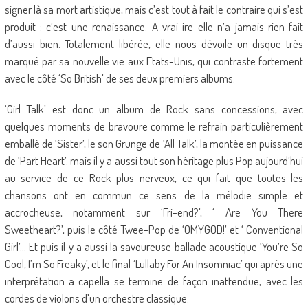
signer là sa mort artistique, mais c’est tout à fait le contraire qui s’est
produit : c’est une renaissance. A vrai ire elle n’a jamais rien fait
d’aussi bien. Totalement libérée, elle nous dévoile un disque très
marqué par sa nouvelle vie aux Etats-Unis, qui contraste fortement
avec le côté ‘So British’ de ses deux premiers albums.
‘Girl Talk’ est donc un album de Rock sans concessions, avec
quelques moments de bravoure comme le refrain particulièrement
emballé de ‘Sister’, le son Grunge de ‘All Talk’, la montée en puissance
de ‘Part Heart’. mais il y a aussi tout son héritage plus Pop aujourd’hui
au service de ce Rock plus nerveux, ce qui fait que toutes les
chansons ont en commun ce sens de la mélodie simple et
accrocheuse, notamment sur ‘Fri-end?’, ‘ Are You There
Sweetheart?’, puis le côté Twee-Pop de ‘OMYGOD!’ et ‘ Conventional
Girl’… Et puis il y a aussi la savoureuse ballade acoustique ‘You’re So
Cool, I’m So Freaky’, et le final ‘Lullaby For An Insomniac’ qui après une
interprétation a capella se termine de façon inattendue, avec les
cordes de violons d’un orchestre classique.