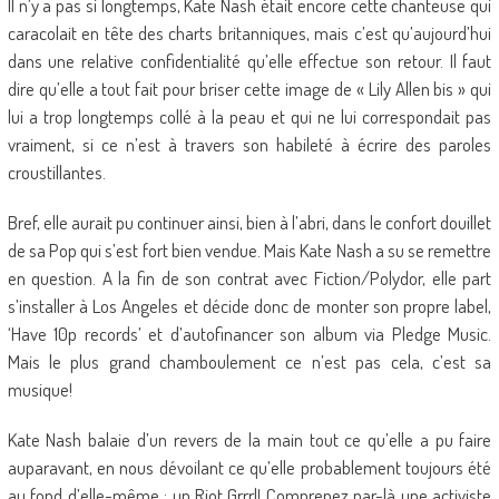
Il n’y a pas si longtemps, Kate Nash était encore cette chanteuse qui
caracolait en tête des charts britanniques, mais c’est qu’aujourd’hui
dans une relative confidentialité qu’elle effectue son retour. Il faut
dire qu’elle a tout fait pour briser cette image de « Lily Allen bis » qui
lui a trop longtemps collé à la peau et qui ne lui correspondait pas
vraiment, si ce n’est à travers son habileté à écrire des paroles
croustillantes.
Bref, elle aurait pu continuer ainsi, bien à l’abri, dans le confort douillet
de sa Pop qui s’est fort bien vendue. Mais Kate Nash a su se remettre
en question. A la fin de son contrat avec Fiction/Polydor, elle part
s’installer à Los Angeles et décide donc de monter son propre label,
‘Have 10p records’ et d’autofinancer son album via Pledge Music.
Mais le plus grand chamboulement ce n’est pas cela, c’est sa
musique!
Kate Nash balaie d’un revers de la main tout ce qu’elle a pu faire
auparavant, en nous dévoilant ce qu’elle probablement toujours été
au fond d’elle-même : un Riot Grrrl! Comprenez par-là une activiste