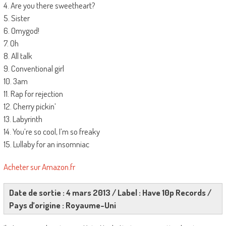
4. Are you there sweetheart?
5. Sister
6. Omygod!
7. Oh
8. All talk
9. Conventional girl
10. 3am
11. Rap for rejection
12. Cherry pickin’
13. Labyrinth
14. You’re so cool, I’m so freaky
15. Lullaby for an insomniac
Acheter sur Amazon.fr
Date de sortie : 4 mars 2013 / Label : Have 10p Records /
Pays d’origine : Royaume-Uni