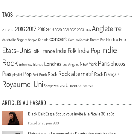
TAGS
Angleterre
2017
2016
2018
2019
2020
2021
2022
2023
2011
2012
2024
concert
Electro Pop
Australie
Canada
Beggars
Dream Pop
Britpop
Domino Records
Indie
Etats-Unis
Indie Pop
France
Indie Folk
Folk
Rock
Paris
Londres
photos
New York
Los Angeles
interview
Irlande
Pias
Rock alternatif
Pop
Rock
Rock Français
playlist
Post Punk
Royaume-Uni
Universal
Shoegaze
Suède
Warner
ARTICLES AU HASARD
Black Belt Eagle Scout vous invite à la fête le 30 août
Posted on
20 juin 2019
Claire days : « Le moment de l’inspiration c’est fragile »