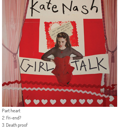
Part heart
2. Fri-end?
3. Death proof