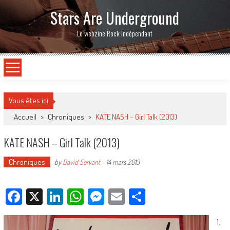
Stars Are Underground
Le webzine Rock Indépendant
Vous êtes ici
Accueil
>
Chroniques
>
KATE NASH – Girl Talk (2013)
KATE NASH – Girl Talk (2013)
Chroniques
by
David Servant
-
14 mars 2013
Facebook
X
LinkedIn
WhatsApp
Messenger
Email
Partager
1.