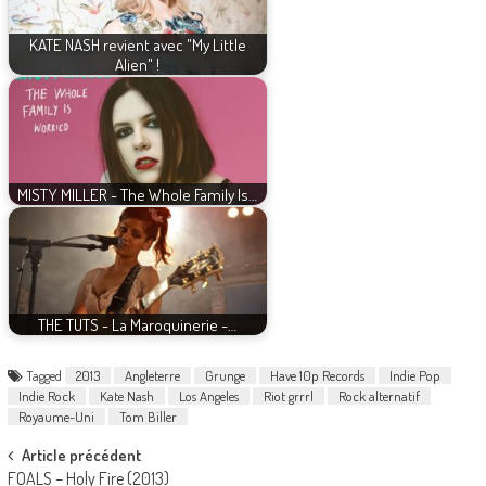
KATE NASH revient avec "My Little
Alien" !
MISTY MILLER - The Whole Family Is…
THE TUTS - La Maroquinerie -…
Tagged
2013
Angleterre
Grunge
Have 10p Records
Indie Pop
Indie Rock
Kate Nash
Los Angeles
Riot grrrl
Rock alternatif
Royaume-Uni
Tom Biller
Post
Article précédent
FOALS – Holy Fire (2013)