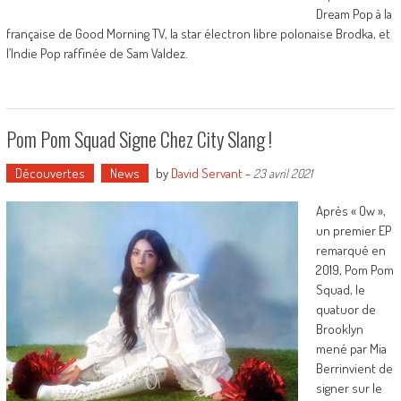
Dream Pop à la
française de Good Morning TV, la star électron libre polonaise Brodka, et
l’Indie Pop raffinée de Sam Valdez.
Pom Pom Squad Signe Chez City Slang !
Découvertes
News
by
David Servant
-
23 avril 2021
Après « Ow »,
un premier EP
remarqué en
2019, Pom Pom
Squad, le
quatuor de
Brooklyn
mené par Mia
Berrinvient de
signer sur le