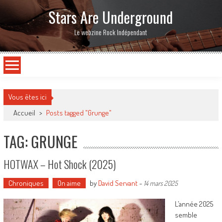
Stars Are Underground
Le webzine Rock Indépendant
Vous êtes ici
Accueil
>
Posts tagged "Grunge"
TAG: GRUNGE
HOTWAX – Hot Shock (2025)
Chroniques
On aime
by
David Servant
-
14 mars 2025
L’année 2025
semble