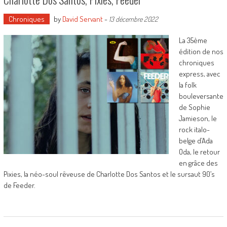
Chroniques
by
David Servant
-
13 décembre 2022
La 35ème
édition de nos
chroniques
express, avec
la folk
bouleversante
de Sophie
Jamieson, le
rock italo-
belge d’Ada
Oda, le retour
en grâce des
Pixies, la néo-soul rêveuse de Charlotte Dos Santos et le sursaut 90’s
de Feeder.