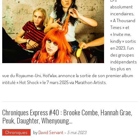
absolument
incendiaires,
« A Thousand
Times » et
« Invite me,
kindly » sortis
en 2023, l’un
des groupes
indépendants
les plus en
vue du Royaume-Uni, HotWax, annonce la sortie de son premier album
intitulé « Hot Shock » le 7 mars 2025 via Marathon Artists.
Chroniques Express #40 : Brooke Combe, Hannah Grae,
Peuk, Daughter, Whenyoung…
Chroniques
by
David Servant
-
5 mai 2023