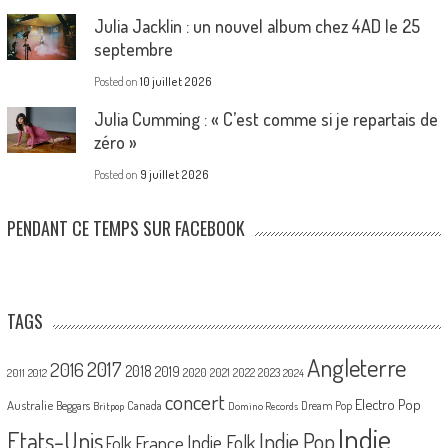
Julia Jacklin : un nouvel album chez 4AD le 25
septembre
Posted on
10 juillet 2026
Julia Cumming : « C’est comme si je repartais de
zéro »
Posted on
9 juillet 2026
PENDANT CE TEMPS SUR FACEBOOK
TAGS
Angleterre
2017
2016
2018
2019
2020
2021
2022
2023
2011
2012
2024
concert
Electro Pop
Australie
Canada
Beggars
Dream Pop
Britpop
Domino Records
Indie
Etats-Unis
Indie Pop
France
Indie Folk
Folk