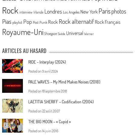
Rock
Paris
Londres
photos
New York
Los Angeles
interview
Irlande
Pias
Rock alternatif
Pop
Rock
Rock Français
playlist
Post Punk
Royaume-Uni
Universal
Shoegaze
Suède
Warner
ARTICLES AU HASARD
RIDE – Interplay (2024)
Posted on
9 avril 2024
PALE WAVES – My Mind Makes Noises (2018)
Posted on
18 septembre 2018
LAETITIA SHERIFF – Codification (2004)
Posted on
22 août 2007
THE BIG MOON – « Cupid »
Posted on
14 juin 2016