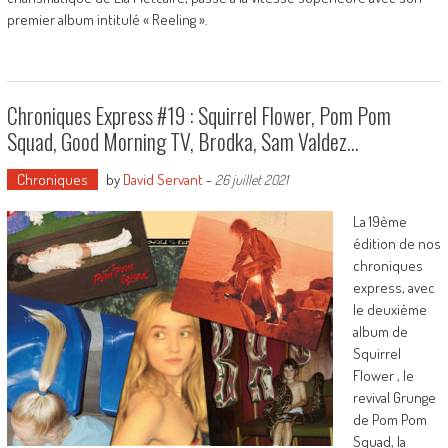
premier album intitulé « Reeling ».
Chroniques Express #19 : Squirrel Flower, Pom Pom
Squad, Good Morning TV, Brodka, Sam Valdez…
Chroniques
by
David Servant
-
26 juillet 2021
La 19ème
édition de nos
chroniques
express, avec
le deuxième
album de
Squirrel
Flower , le
revival Grunge
de Pom Pom
Squad, la