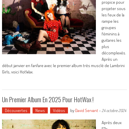
propice pour
projeter sous
les feux de la
rampe les
groupes
féminins à
guitares les
plus
décomplexés.
Après un
début janvier en fanfare avec le premier album très musclé de Lambrini
Girls, voici HotWax.
Un Premier Album En 2025 Pour HotWax !
Découvertes
News
Vidéos
by
David Servant
-
24 octobre 2024
Après deux
EPs