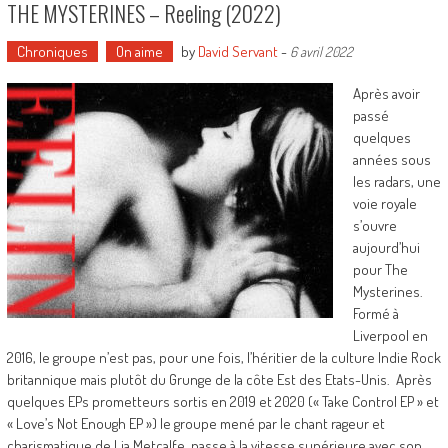
THE MYSTERINES – Reeling (2022)
Chroniques
On aime
by
David Servant
-
6 avril 2022
Après avoir
passé
quelques
années sous
les radars, une
voie royale
s’ouvre
aujourd’hui
pour The
Mysterines.
Formé à
Liverpool en
2016, le groupe n’est pas, pour une fois, l’héritier de la culture Indie Rock
britannique mais plutôt du Grunge de la côte Est des Etats-Unis. Après
quelques EPs prometteurs sortis en 2019 et 2020 (« Take Control EP » et
« Love’s Not Enough EP ») le groupe mené par le chant rageur et
charismatique de Lia Metcalfe, passe à la vitesse supérieure avec son