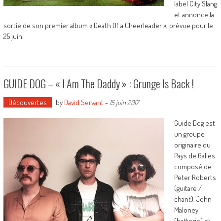
label City Slang
et annonce la
sortie de son premier album « Death Of a Cheerleader », prévue pour le
25 juin.
GUIDE DOG – « I Am The Daddy » : Grunge Is Back !
Découvertes
by
David Servant
-
15 juin 2017
Guide Dog est
un groupe
originaire du
Pays de Galles
composé de
Peter Roberts
(guitare /
chant), John
Maloney
(batterie) et