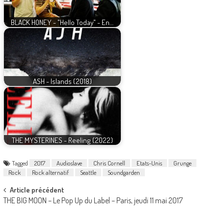
BLACK HONEY - "Hello Today" - En…
ASH - Islands (2018)
THE MYSTERINES - Reeling (2022)
Tagged
2017
Audioslave
Chris Cornell
Etats-Unis
Grunge
Rock
Rock alternatif
Seattle
Soundgarden
Post
Article précédent
THE BIG MOON – Le Pop Up du Label – Paris, jeudi 11 mai 2017
navigation