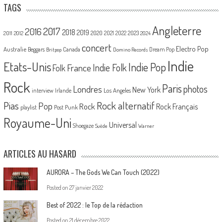
TAGS
Angleterre
2017
2016
2018
2019
2020
2021
2022
2023
2011
2012
2024
concert
Electro Pop
Australie
Canada
Beggars
Dream Pop
Britpop
Domino Records
Indie
Etats-Unis
Indie Pop
France
Indie Folk
Folk
Rock
Paris
Londres
photos
New York
Los Angeles
interview
Irlande
Pias
Rock alternatif
Pop
Rock
Rock Français
playlist
Post Punk
Royaume-Uni
Universal
Shoegaze
Suède
Warner
ARTICLES AU HASARD
AURORA – The Gods We Can Touch (2022)
Posted on
27 janvier 2022
Best of 2022 : le Top de la rédaction
Posted on
21 décembre 2022