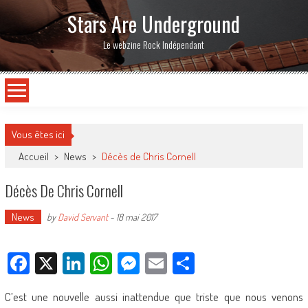
Stars Are Underground
Le webzine Rock Indépendant
Vous êtes ici
Accueil
>
News
>
Décès de Chris Cornell
Décès De Chris Cornell
News
by
David Servant
-
18 mai 2017
Facebook
X
LinkedIn
WhatsApp
Messenger
Email
Partager
C’est une nouvelle aussi inattendue que triste que nous venons