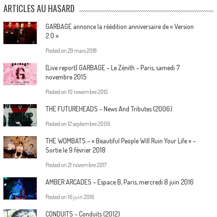
ARTICLES AU HASARD
GARBAGE annonce la réédition anniversaire de « Version
2.0 »
Posted on
29 mars 2018
[Live report] GARBAGE – Le Zénith – Paris, samedi 7
novembre 2015
Posted on
10 novembre 2015
THE FUTUREHEADS – News And Tributes (2006)
Posted on
12 septembre 2006
THE WOMBATS – « Beautiful People Will Ruin Your Life » –
Sortie le 9 février 2018
Posted on
21 novembre 2017
AMBER ARCADES – Espace B, Paris, mercredi 8 juin 2016
Posted on
16 juin 2016
CONDUITS – Conduits (2012)