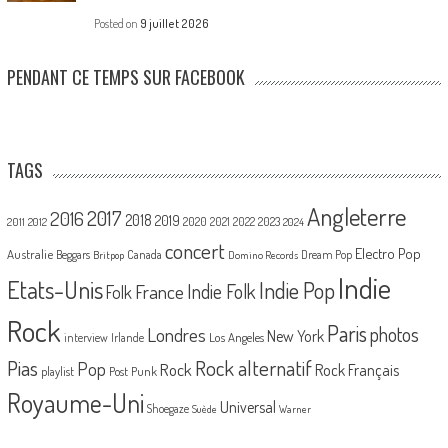
Posted on
9 juillet 2026
PENDANT CE TEMPS SUR FACEBOOK
TAGS
Angleterre
2017
2016
2018
2019
2020
2021
2022
2023
2011
2012
2024
concert
Electro Pop
Australie
Canada
Beggars
Dream Pop
Britpop
Domino Records
Indie
Etats-Unis
Indie Pop
France
Indie Folk
Folk
Rock
Paris
Londres
photos
New York
Los Angeles
interview
Irlande
Pias
Rock alternatif
Pop
Rock
Rock Français
playlist
Post Punk
Royaume-Uni
Universal
Shoegaze
Suède
Warner