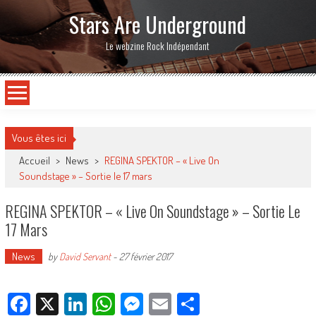
Stars Are Underground
Le webzine Rock Indépendant
Vous êtes ici
Accueil
>
News
>
REGINA SPEKTOR – « Live On
Soundstage » – Sortie le 17 mars
REGINA SPEKTOR – « Live On Soundstage » – Sortie Le
17 Mars
News
by
David Servant
-
27 février 2017
Facebook
X
LinkedIn
WhatsApp
Messenger
Email
Partager