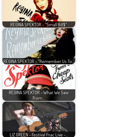
REGINA SPEKTOR - "Small Bill$"
REGINA SPEKTOR - "Remember Us To…
REGINA SPEKTOR - What We Saw
From…
LIZ GREEN - Festival Fnac Live -…