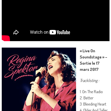
« Live On
Soundstage » –
Sortie le 17
mars 2017
Tracklisting :
1. On The Radio
2. Better
3. Bleeding Heart
4. Older And Taller