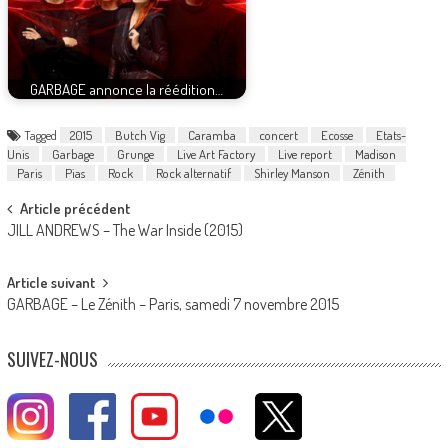
GARBAGE annonce la réédition…
Tagged
2015
Butch Vig
Caramba
concert
Ecosse
Etats-
Unis
Garbage
Grunge
Live Art Factory
Live report
Madison
Paris
Pias
Rock
Rock alternatif
Shirley Manson
Zénith
Post
Article précédent
JILL ANDREWS – The War Inside (2015)
navigation
Article suivant
GARBAGE – Le Zénith – Paris, samedi 7 novembre 2015
SUIVEZ-NOUS