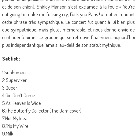
et de son chien), Shirley Manson s’est exclamée à la foule « You’re
not going to make me fucking cry, Fuck you Paris ! » tout en rendant
cette phrase très sympathique. Le concert fut quant à lui bien plus
que sympathique, mais plutôt mémorable, et nous donne envie de
continuer à aimer ce groupe qui se retrouve finalement aujourd’hui
plus indépendant que jamais, au-delà de son statut mythique.
Set list :
1.Subhuman
2.Supervixen
3.Queer
4.Girl Don’t Come
5.As Heaven Is Wide
6.The Butterfly Collector (The Jam cover)
7.Not My Idea
8.Trip My Wire
9.Milk