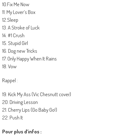
10.Fix Me Now
11. My Lover’s Box
12.Sleep
13. A Stroke of Luck
14. #1 Crush
15. Stupid Girl
16. Dog new Tricks
17. Only Happy When It Rains
18. Vow
Rappel :
19. Kick My Ass (Vic Chesnutt cover)
20. Driving Lesson
21. Cherry Lips (Go Baby Go!)
22. Push It
Pour plus d’infos :