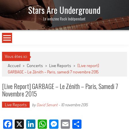
Stars Are Underground
Le webzine Rock Indépendant
Vous êtes ici
Accueil
>
Concerts
>
Live Reports
>
[Live report]
GARBAGE – Le Zénith – Paris, samedi 7 novembre 2015
[Live Report] GARBAGE – Le Zénith – Paris, Samedi 7
Novembre 2015
Live Reports
by
David Servant
-
10 novembre 2015
Facebook
X
LinkedIn
WhatsApp
Messenger
Email
Partager