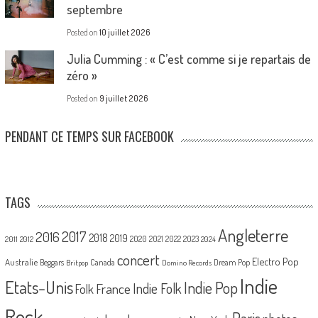
septembre
Posted on
10 juillet 2026
Julia Cumming : « C’est comme si je repartais de
zéro »
Posted on
9 juillet 2026
PENDANT CE TEMPS SUR FACEBOOK
TAGS
Angleterre
2017
2016
2018
2019
2020
2021
2022
2023
2011
2012
2024
concert
Electro Pop
Australie
Canada
Beggars
Dream Pop
Britpop
Domino Records
Indie
Etats-Unis
Indie Pop
France
Indie Folk
Folk
Rock