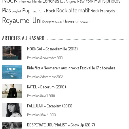
Paris
Londres
photos
New York
Los Angeles
interview
Irlande
Pias
Rock alternatif
Pop
Rock
Rock Français
playlist
Post Punk
Royaume-Uni
Universal
Shoegaze
Suède
Warner
ARTICLES AU HASARD
MOONGAI – Cosmofamille (2013)
Posted on
5 novembre 2013
Ride fête « Nowhere » aux Inrocks Festival le 17 décembre
Posted on
2 décembre 2022
KATEL – Decorum (2010)
Posted on
8 avril 2010
FALLULAH – Escapism (2013)
Posted on
16 avril 2013
DESPERATE JOURNALIST – Grow Up (2017)