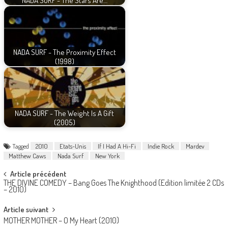
NADA SURF - The Stars Are…
NADA SURF - The Proximity Effect
(1998)
NADA SURF - The Weight Is A Gift
(2005)
Tagged
2010
Etats-Unis
If I Had A Hi-Fi
Indie Rock
Mardev
Matthew Caws
Nada Surf
New York
Post
Article précédent
THE DIVINE COMEDY – Bang Goes The Knighthood (Edition limitée 2 CDs
navigation
– 2010)
Article suivant
MOTHER MOTHER – O My Heart (2010)