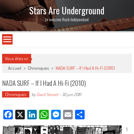
Stars Are Underground
Le webzine Rock Indépendant
Vous êtes ici
Accueil
>
Chroniques
>
NADA SURF – If I Had A Hi-Fi (2010)
NADA SURF – If I Had A Hi-Fi (2010)
Chroniques
by
David Servant
-
30 juin 2010
Facebook
X
LinkedIn
WhatsApp
Messenger
Email
Partager
1.