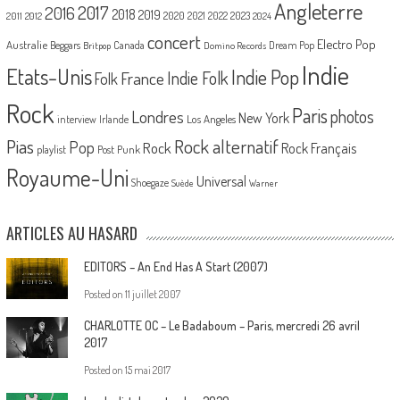
Angleterre
2017
2016
2018
2019
2020
2021
2022
2023
2011
2012
2024
concert
Electro Pop
Australie
Canada
Beggars
Dream Pop
Britpop
Domino Records
Indie
Etats-Unis
Indie Pop
France
Indie Folk
Folk
Rock
Paris
Londres
photos
New York
Los Angeles
interview
Irlande
Pias
Rock alternatif
Pop
Rock
Rock Français
playlist
Post Punk
Royaume-Uni
Universal
Shoegaze
Suède
Warner
ARTICLES AU HASARD
EDITORS – An End Has A Start (2007)
Posted on
11 juillet 2007
CHARLOTTE OC – Le Badaboum – Paris, mercredi 26 avril
2017
Posted on
15 mai 2017