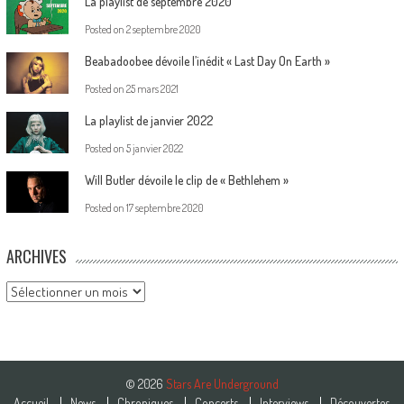
La playlist de septembre 2020
Posted on
2 septembre 2020
Beabadoobee dévoile l’inédit « Last Day On Earth »
Posted on
25 mars 2021
La playlist de janvier 2022
Posted on
5 janvier 2022
Will Butler dévoile le clip de « Bethlehem »
Posted on
17 septembre 2020
ARCHIVES
Archives
© 2026
Stars Are Underground
Accueil
News
Chroniques
Concerts
Interviews
Découvertes