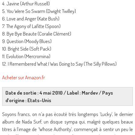
4. Javine (Arthur Russell)
5. You Were So Swarm (Dwight Twilley)
6. Love and Anger (Kate Bush)
7. The Agony of Lafitte (Spoon)
8. Bye Bye Beaute (Coralie Clément)
9. Question (Moody Blues)
10. Bright Side (Soft Pack)
11. Evolution (Mercromina)
12. I Remembered What I Was Going to Say (The Silly Pillows)
Acheter sur Amazon.fr
Date de sortie : 4 mai 2010 / Label : Mardev / Pays
d’origine : Etats-Unis
Soyons francs, on n’a pas écouté très longtemps ‘Lucky’, le dernier
album de Nada Surf, un disque sympa qui, malgré quelques beaux
titres à l’image de ‘Whose Authority’, commençait à sentir un peu le