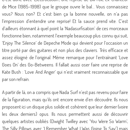
de Mice (1985-1998) que le groupe ouvre le bal… Vous connaissiez
vous? Nous non? Et c’est bien ça la bonne nouvelle, on n’a pas
l’impression d’entendre une reprise! Et la sauce prend vite. C’est
d’ailleurs étonnant à quel point la ‘Nadasurfisation’ de ces morceaux
fonctionne bien, notamment l’exemple beaucoup plus connu qui suit,
‘Enjoy The Silence’ de Depeche Mode qui devient pour l’occasion un
titre porté par des guitares et non plus des claviers. Très efficace et
assez éloigné de l’original. Même remarque pour l’entraînant ‘Love
Goes On’ des Go-Betweens. Il fallait aussi oser faire une reprise de
Kate Bush : ‘Love And Anger’ qui n’est vraiment reconnaissable que
par son refrain.
A partir de là, on a compris que Nada Surf n’est pas revenu pour faire
de la figuration, mais qu’ils ont encore envie d’en découdre. Ils nous
proposent ici un disque plus solide et cohérent que leur dernier (voire
les deux derniers) opus. Ils nous permettent aussi de découvrir
quelques artistes oubliés (Dwight Twilley avec ‘You Were So Warm’,
The Silly Pillows avec ‘I Remember What I Was Going To Say’) mais