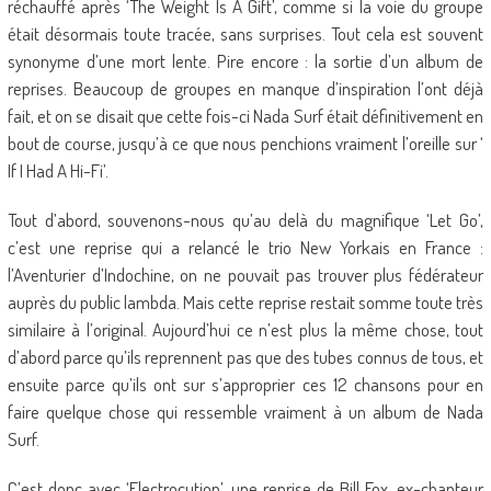
réchauffé après ‘The Weight Is A Gift’, comme si la voie du groupe
était désormais toute tracée, sans surprises. Tout cela est souvent
synonyme d’une mort lente. Pire encore : la sortie d’un album de
reprises. Beaucoup de groupes en manque d’inspiration l’ont déjà
fait, et on se disait que cette fois-ci Nada Surf était définitivement en
bout de course, jusqu’à ce que nous penchions vraiment l’oreille sur ‘
If I Had A Hi-Fi’.
Tout d’abord, souvenons-nous qu’au delà du magnifique ‘Let Go’,
c’est une reprise qui a relancé le trio New Yorkais en France :
l’Aventurier d’Indochine, on ne pouvait pas trouver plus fédérateur
auprès du public lambda. Mais cette reprise restait somme toute très
similaire à l’original. Aujourd’hui ce n’est plus la même chose, tout
d’abord parce qu’ils reprennent pas que des tubes connus de tous, et
ensuite parce qu’ils ont sur s’approprier ces 12 chansons pour en
faire quelque chose qui ressemble vraiment à un album de Nada
Surf.
C’est donc avec ‘Electrocution’, une reprise de Bill Fox, ex-chanteur