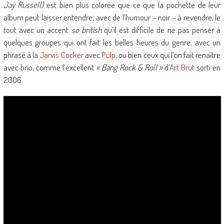
Jay Russell)
est bien plus colorée que ce que la pochette de leur
album peut laisser entendre, avec de l’humour – noir – à revendre, le
tout avec un accent
so british
qu’il est difficile de ne pas penser à
quelques groupes qui ont fait les belles heures du genre, avec un
phrasé à la
Jarvis Cocker
avec
Pulp
, ou bien ceux qui l’on fait renaître
avec brio, comme l’excellent
« Bang Rock & Roll »
d’
Art Brut
sorti en
2006.