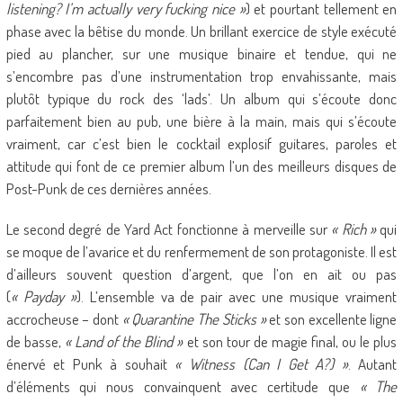
listening? I’m actually very fucking nice »
) et pourtant tellement en
phase avec la bêtise du monde. Un brillant exercice de style exécuté
pied au plancher, sur une musique binaire et tendue, qui ne
s’encombre pas d’une instrumentation trop envahissante, mais
plutôt typique du rock des ‘lads’. Un album qui s’écoute donc
parfaitement bien au pub, une bière à la main, mais qui s’écoute
vraiment, car c’est bien le cocktail explosif guitares, paroles et
attitude qui font de ce premier album l’un des meilleurs disques de
Post-Punk de ces dernières années.
Le second degré de Yard Act fonctionne à merveille sur
« Rich »
qui
se moque de l’avarice et du renfermement de son protagoniste. Il est
d’ailleurs souvent question d’argent, que l’on en ait ou pas
(
« Payday »
). L’ensemble va de pair avec une musique vraiment
accrocheuse – dont
« Quarantine The Sticks »
et son excellente ligne
de basse,
« Land of the Blind »
et son tour de magie final, ou le plus
énervé et Punk à souhait
« Witness (Can I Get A?) »
. Autant
d’éléments qui nous convainquent avec certitude que
« The