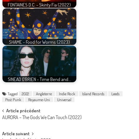
FONTAINES D.C. - Skinty Fia (2022)
SHAME - Food for Worms (2023)
SINEAD O’BRIEN - Time Bend and…
Tagged
2022
Angleterre
Indie Rock
Island Records
Leeds
Post Punk
Royaume-Uni
Universal
Post
Article précédent
AURORA – The Gods We Can Touch (2022)
navigation
Article suivant