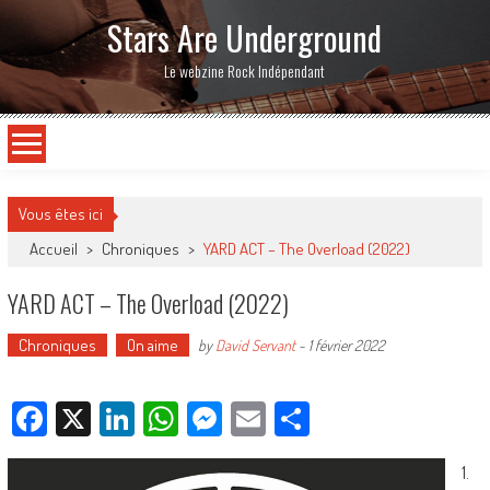
Stars Are Underground
Le webzine Rock Indépendant
Vous êtes ici
Accueil
>
Chroniques
>
YARD ACT – The Overload (2022)
YARD ACT – The Overload (2022)
Chroniques
On aime
by
David Servant
-
1 février 2022
Facebook
X
LinkedIn
WhatsApp
Messenger
Email
Partager
1.