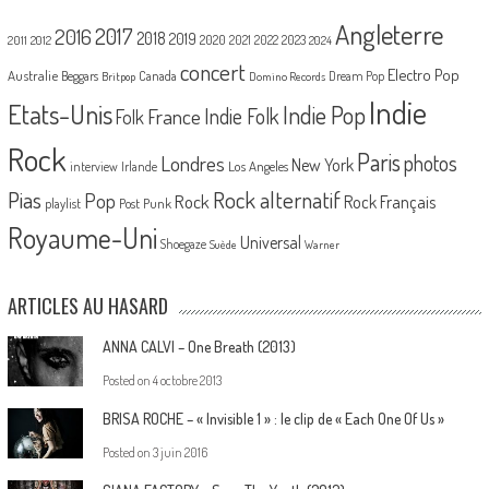
Angleterre
2017
2016
2018
2019
2020
2021
2022
2023
2011
2012
2024
concert
Electro Pop
Australie
Canada
Beggars
Dream Pop
Britpop
Domino Records
Indie
Etats-Unis
Indie Pop
France
Indie Folk
Folk
Rock
Paris
Londres
photos
New York
Los Angeles
interview
Irlande
Pias
Rock alternatif
Pop
Rock
Rock Français
playlist
Post Punk
Royaume-Uni
Universal
Shoegaze
Suède
Warner
ARTICLES AU HASARD
ANNA CALVI – One Breath (2013)
Posted on
4 octobre 2013
BRISA ROCHE – « Invisible 1 » : le clip de « Each One Of Us »
Posted on
3 juin 2016