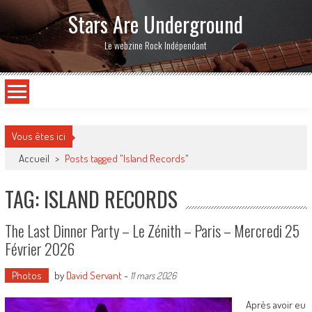
Stars Are Underground
Le webzine Rock Indépendant
Vous êtes ici
Accueil
>
Posts tagged "Island Records"
TAG: ISLAND RECORDS
The Last Dinner Party – Le Zénith – Paris – Mercredi 25
Février 2026
Photos
by
David Servant
-
11 mars 2026
Après avoir eu