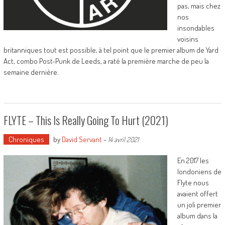
pas, mais chez
nos
insondables
voisins
britanniques tout est possible, à tel point que le premier album de Yard
Act, combo Post-Punk de Leeds, a raté la première marche de peu la
semaine dernière.
FLYTE – This Is Really Going To Hurt (2021)
Chroniques
by
David Servant
-
14 avril 2021
En 2017 les
londoniens de
Flyte nous
avaient offert
un joli premier
album dans la