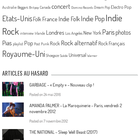
concert
Electro Pop
Australie
Canada
Beggars
Dream Pop
Britpop
Domino Records
Indie
Etats-Unis
Indie Pop
France
Indie Folk
Folk
Rock
Paris
Londres
photos
New York
Los Angeles
interview
Irlande
Pias
Rock alternatif
Pop
Rock
Rock Français
playlist
Post Punk
Royaume-Uni
Universal
Shoegaze
Suède
Warner
ARTICLES AU HASARD
GARBAGE – « Empty » – Nouveau clip !
Posted on
24 mai 2016
AMANDA PALMER – La Maroquinerie – Paris, vendredi 2
novembre 2012
Posted on
7 novembre 2012
THE NATIONAL – Sleep Well Beast (2017)