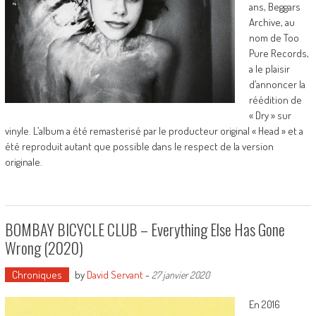
ans, Beggars
Archive, au
nom de Too
Pure Records,
a le plaisir
d’annoncer la
réédition de
« Dry » sur
vinyle. L’album a été remasterisé par le producteur original « Head » et a
été reproduit autant que possible dans le respect de la version
originale.
BOMBAY BICYCLE CLUB – Everything Else Has Gone
Wrong (2020)
Chroniques
by
David Servant
-
27 janvier 2020
En 2016