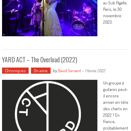
au Sub Pigalle,
Paris, le 30
novembre
2023.
YARD ACT – The Overload (2022)
Chroniques
On aime
by
David Servant
-
1 février 2022
Un groupe à
guitares peut-
il encore
arriver en tête
des charts en
2022 ? En
France,
probablement