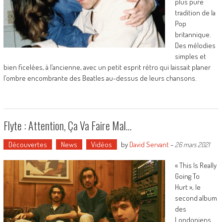
plus pure
tradition de la
Pop
britannique.
Des mélodies
simples et
bien ficelées, à l’ancienne, avec un petit esprit rétro qui laissait planer
l’ombre encombrante des Beatles au-dessus de leurs chansons.
Flyte : Attention, Ça Va Faire Mal…
Découvertes
News
Vidéos
by
David Servant
-
26 mars 2021
« This Is Really
Going To
Hurt », le
second album
des
Londoniens