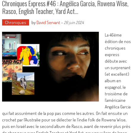
Chroniques Express #46 : Angélica Garcia, Rowena Wise,
Rasco, English Teacher, Yard Act…
Chroniques
by
David Servant
-
26 juin 2024
La 46ème
édition de nos
chroniques
express
débute avec
un surprenant
(et excellent)
album en
espagnol, le
troisième de
l’américaine
Angélica Garcia
qui fait assurément de la pop pas comme les autres. On fait ensuite un
crochet par l’Australie pour se délecter le l’indie folk de Rowena Wise,
puis en Israël avec le second album de Rasco, avant de revenir plus près
de chez nous avec English Teacher et Yard Act, nouveaux fers de lance