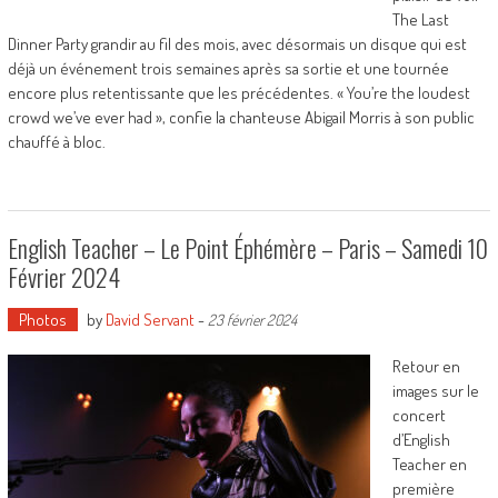
The Last
Dinner Party grandir au fil des mois, avec désormais un disque qui est
déjà un événement trois semaines après sa sortie et une tournée
encore plus retentissante que les précédentes. « You’re the loudest
crowd we’ve ever had », confie la chanteuse Abigail Morris à son public
chauffé à bloc.
English Teacher – Le Point Éphémère – Paris – Samedi 10
Février 2024
Photos
by
David Servant
-
23 février 2024
Retour en
images sur le
concert
d’English
Teacher en
première