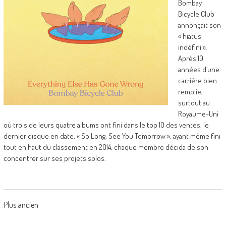
Bombay
Bicycle Club
annonçait son
« hiatus
indéfini ».
Après 10
années d’une
carrière bien
remplie,
surtout au
Royaume-Uni
où trois de leurs quatre albums ont fini dans le top 10 des ventes, le
dernier disque en date, « So Long, See You Tomorrow », ayant même fini
tout en haut du classement en 2014, chaque membre décida de son
concentrer sur ses projets solos.
Posts
Plus ancien
navigation