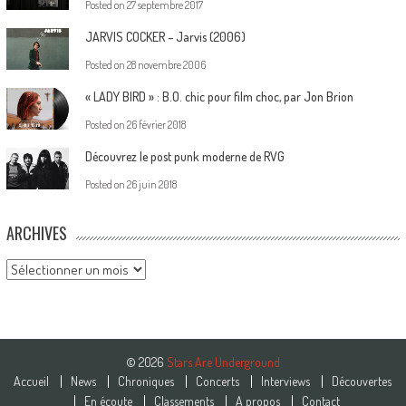
Posted on
27 septembre 2017
JARVIS COCKER – Jarvis (2006)
Posted on
28 novembre 2006
« LADY BIRD » : B.O. chic pour film choc, par Jon Brion
Posted on
26 février 2018
Découvrez le post punk moderne de RVG
Posted on
26 juin 2018
ARCHIVES
Archives
© 2026
Stars Are Underground
Accueil
News
Chroniques
Concerts
Interviews
Découvertes
En écoute
Classements
A propos
Contact