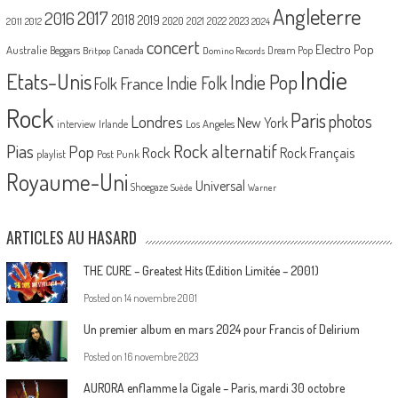
Angleterre
2017
2016
2018
2019
2020
2021
2022
2023
2011
2012
2024
concert
Electro Pop
Australie
Canada
Beggars
Dream Pop
Britpop
Domino Records
Indie
Etats-Unis
Indie Pop
France
Indie Folk
Folk
Rock
Paris
Londres
photos
New York
Los Angeles
interview
Irlande
Pias
Rock alternatif
Pop
Rock
Rock Français
playlist
Post Punk
Royaume-Uni
Universal
Shoegaze
Suède
Warner
ARTICLES AU HASARD
THE CURE – Greatest Hits (Edition Limitée – 2001)
Posted on
14 novembre 2001
Un premier album en mars 2024 pour Francis of Delirium
Posted on
16 novembre 2023
AURORA enflamme la Cigale – Paris, mardi 30 octobre