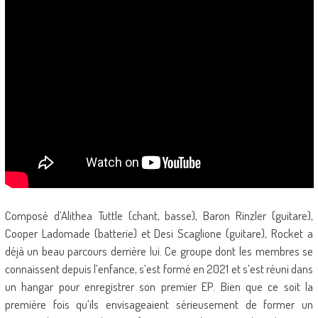
Composé d’Alithea Tuttle (chant, basse), Baron Rinzler (guitare),
Cooper Ladomade (batterie) et Desi Scaglione (guitare), Rocket a
déjà un beau parcours derrière lui. Ce groupe dont les membres se
connaissent depuis l’enfance, s’est formé en 2021 et s’est réuni dans
un hangar pour enregistrer son premier EP. Bien que ce soit la
première fois qu’ils envisageaient sérieusement de former un