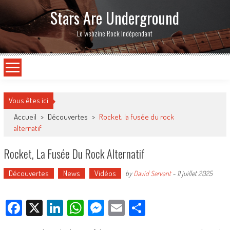
Stars Are Underground
Le webzine Rock Indépendant
Vous êtes ici
Accueil
>
Découvertes
>
Rocket, la fusée du rock
alternatif
Rocket, La Fusée Du Rock Alternatif
Découvertes
News
Vidéos
by
David Servant
-
11 juillet 2025
Facebook
X
LinkedIn
WhatsApp
Messenger
Email
Partager