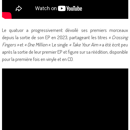
Le quatuor a progressivement dévoilé ses premiers morceaux
depuis la sortie de son EP en 2023, partageant les titres
« Crossing
Fingers »
et
« One Million »
. Le single
« Take Your Aim »
a été écrit peu
après la sortie de leur premier EP et figure sur sa réédition, disponible
pour la première fois en vinyle et en CD.