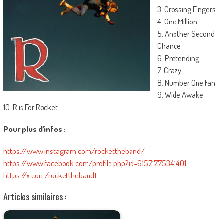
3. Crossing Fingers
4. One Million
5. Another Second
Chance
6. Pretending
7. Crazy
8. Number One Fan
9. Wide Awake
10. R is For Rocket
Pour plus d’infos :
https://www.instagram.com/rockettheband/
https://www.facebook.com/profile.php?id=61571775341401
https://x.com/rockettheband1
Articles similaires :