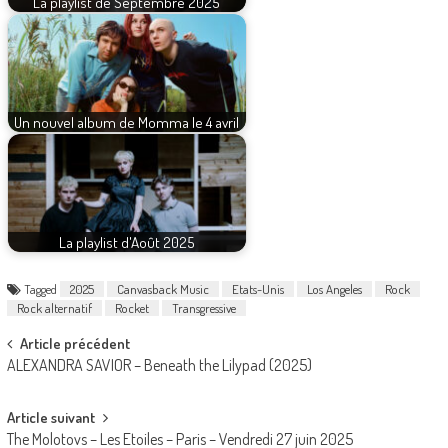
La playlist de Septembre 2025
Un nouvel album de Momma le 4 avril
La playlist d'Août 2025
Tagged
2025
Canvasback Music
Etats-Unis
Los Angeles
Rock
Rock alternatif
Rocket
Transgressive
Post
Article précédent
ALEXANDRA SAVIOR – Beneath the Lilypad (2025)
navigation
Article suivant
The Molotovs – Les Etoiles – Paris – Vendredi 27 juin 2025