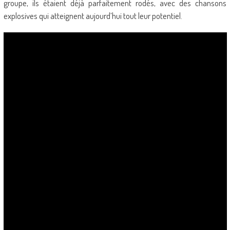
groupe, ils étaient déjà parfaitement rodés, avec des chansons
explosives qui atteignent aujourd’hui tout leur potentiel.